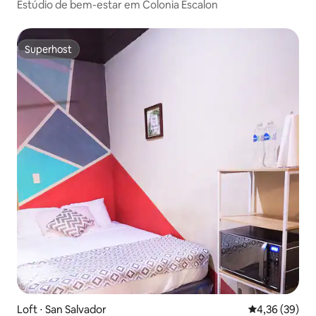
Estúdio de bem-estar em Colonia Escalon
Superhost
Superhost
Loft ⋅ San Salvador
4,36 de uma a
4,36 (39)