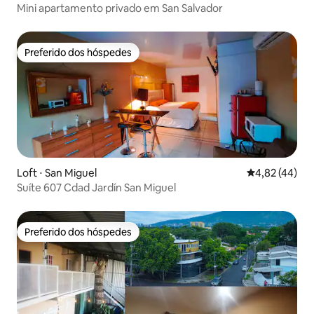
Mini apartamento privado em San Salvador
Preferido dos hóspedes
Preferido dos hóspedes
Loft ⋅ San Miguel
4,82 de uma a
4,82 (44)
Suíte 607 Cdad Jardín San Miguel
Preferido dos hóspedes
Preferido dos hóspedes