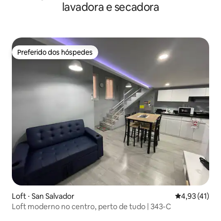
lavadora e secadora
Preferido dos hóspedes
Preferido dos hóspedes
Loft ⋅ San Salvador
4,93 de uma a
4,93 (41)
Loft moderno no centro, perto de tudo | 343-C