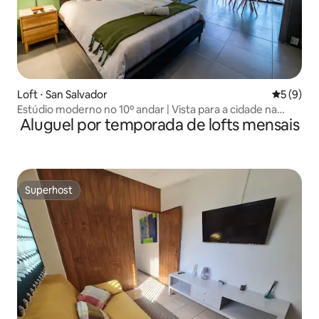
Loft ⋅ San Salvador
5 de uma 
5 (9)
Estúdio moderno no 10º andar | Vista para a cidade na
Aluguel por temporada de lofts mensais
Zona Rosa
Superhost
Superhost