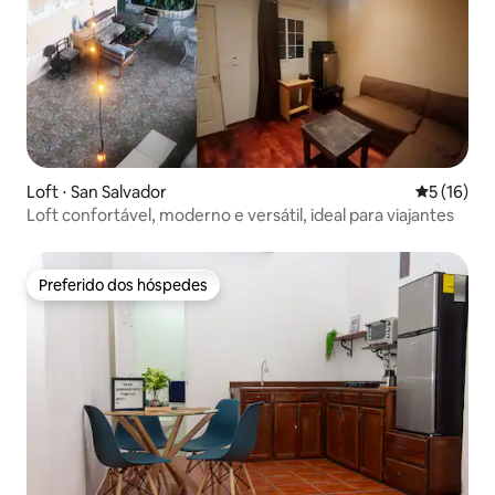
Loft ⋅ San Salvador
5 de uma a
5 (16)
Loft confortável, moderno e versátil, ideal para viajantes
Preferido dos hóspedes
Preferido dos hóspedes