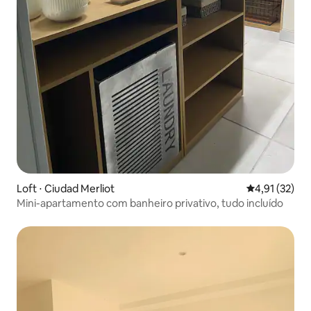
Loft ⋅ Ciudad Merliot
4,91 de uma a
4,91 (32)
Mini-apartamento com banheiro privativo, tudo incluído