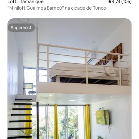
Loft ⋅ Tamanique
4,74 de uma av
4,74 (105)
“Miniloft Guaimea Bambú” na cidade de Tunco
Superhost
Superhost