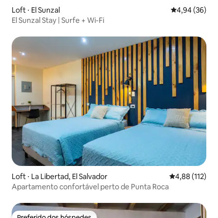
Loft ⋅ El Sunzal
4,94 de uma a
4,94 (36)
El Sunzal Stay | Surfe + Wi-Fi
Loft ⋅ La Libertad, El Salvador
4,88 de uma av
4,88 (112)
Apartamento confortável perto de Punta Roca
Preferido dos hóspedes