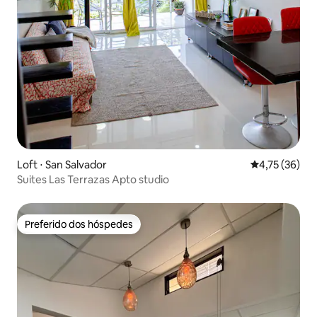
Loft ⋅ San Salvador
4,75 de uma a
4,75 (36)
Suites Las Terrazas Apto studio
Preferido dos hóspedes
Preferido dos hóspedes