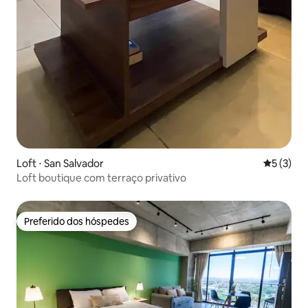
Loft ⋅ San Salvador
5 de uma 
5 (3)
Loft boutique com terraço privativo
Preferido dos hóspedes
Preferido dos hóspedes