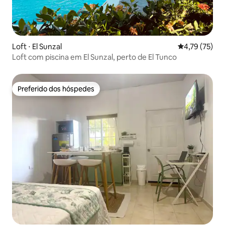
Loft ⋅ El Sunzal
4,79 de uma a
4,79 (75)
Loft com piscina em El Sunzal, perto de El Tunco
Preferido dos hóspedes
Preferido dos hóspedes