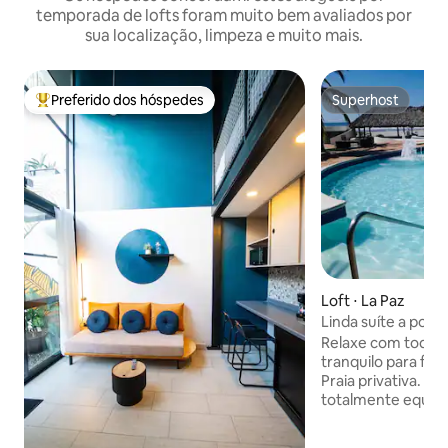
temporada de lofts foram muito bem avaliados por
sua localização, limpeza e muito mais.
Preferido dos hóspedes
Superhost
Entre os melhores preferidos dos hóspedes
Superhost
Loft ⋅ La Paz
Linda suíte a pouc
Relaxe com toda a 
tranquilo para fic
Praia privativa. O
totalmente equipad
estadias. A prime
queen size em uma