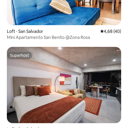
Loft ⋅ San Salvador
4,68 de uma a
4,68 (40)
Mini Apartamento San Benito @Zona Rosa
Superhost
Superhost