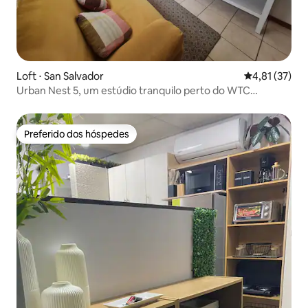
Loft ⋅ San Salvador
4,81 de uma a
4,81 (37)
Urban Nest 5, um estúdio tranquilo perto do WTC
@Escalon
Preferido dos hóspedes
Preferido dos hóspedes