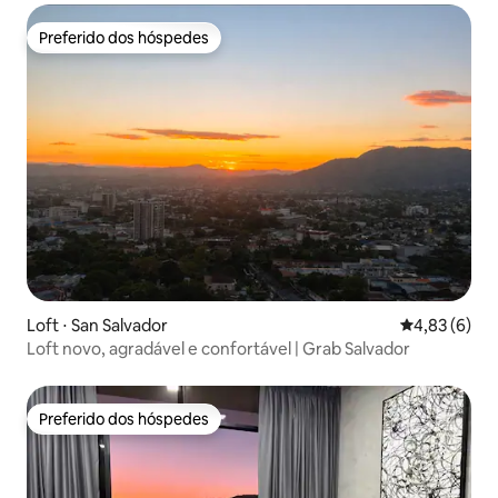
Preferido dos hóspedes
Preferido dos hóspedes
Loft ⋅ San Salvador
4,83 de uma 
4,83 (6)
Loft novo, agradável e confortável | Grab Salvador
Preferido dos hóspedes
Preferido dos hóspedes