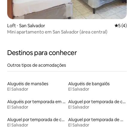
Loft ⋅ San Salvador
5 de uma 
5 (4)
Mini apartamento em San Salvador (área central)
Destinos para conhecer
Outros tipos de acomodações
Aluguéis de mansões
Aluguéis de bangalôs
El Salvador
El Salvador
Aluguéis por temporada em acampamentos
Aluguel por temporada de contêineres
El Salvador
El Salvador
Aluguel por temporada de casas de hóspedes
Aluguel por temporada de microcasas
El Salvador
El Salvador