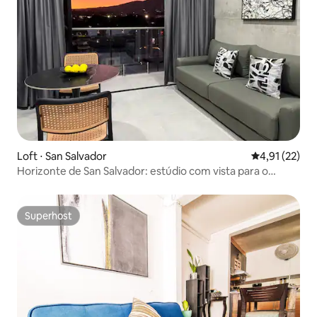
Loft ⋅ San Salvador
4,91 de uma a
4,91 (22)
Horizonte de San Salvador: estúdio com vista para o
vulcão
Superhost
Superhost