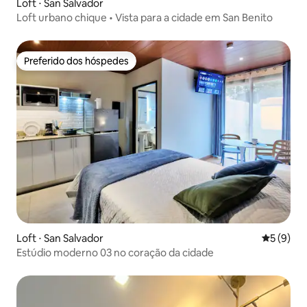
Loft ⋅ San Salvador
Loft urbano chique • Vista para a cidade em San Benito
Preferido dos hóspedes
Preferido dos hóspedes
Loft ⋅ San Salvador
5 de uma 
5 (9)
Estúdio moderno 03 no coração da cidade