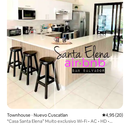
Townhouse ⋅ Nuevo Cuscatlan
4,95 de uma a
4,95 (20)
“Casa Santa Elena” Muito exclusivo Wi-Fi • AC • HD •
Fechado