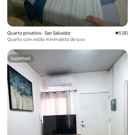
Quarto privativo ⋅ San Salvador
5 de uma 
5 (8)
Quarto com estilo minimalista de luxo
Superhost
Superhost