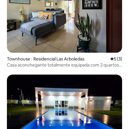
Townhouse ⋅ Residencial Las Arboledas
5 de uma 
5 (3)
Casa aconchegante totalmente equipada com 2 quartos
perto de S. Salvador