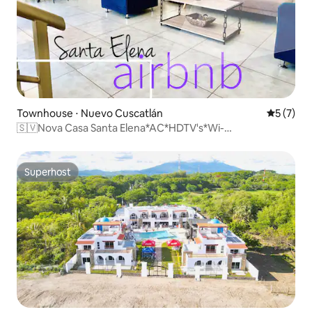
Townhouse ⋅ Nuevo Cuscatlán
5 de uma 
5 (7)
🇸🇻Nova Casa Santa Elena*AC*HDTV's*Wi-
Fi*Fechada*Luxo
Superhost
Superhost