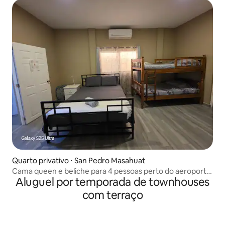
Quarto privativo ⋅ San Pedro Masahuat
Cama queen e beliche para 4 pessoas perto do aeroporto
Aluguel por temporada de townhouses
de Comalapa
com terraço