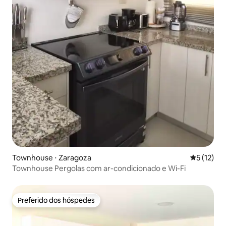
Townhouse ⋅ Zaragoza
5 de uma a
5 (12)
Townhouse Pergolas com ar-condicionado e Wi-Fi
Preferido dos hóspedes
Preferido dos hóspedes