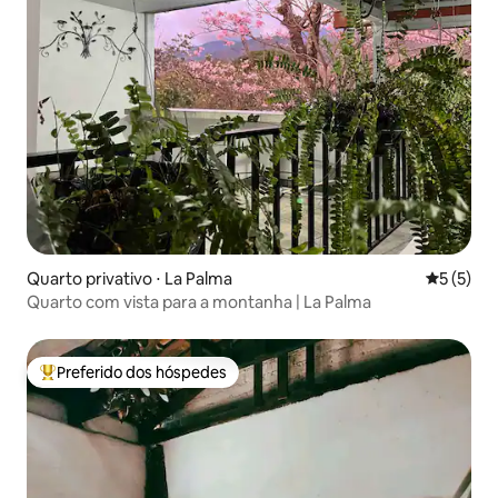
Quarto privativo ⋅ La Palma
5 de uma 
5 (5)
Quarto com vista para a montanha | La Palma
Preferido dos hóspedes
Entre os melhores preferidos dos hóspedes