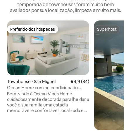
temporada de townhouses foram muito bem
avaliados por sua localização, limpeza e muito mais.
Preferido dos hóspedes
Superhost
Preferido dos hóspedes
Superhost
Townhouse ⋅ San Miguel
4,9 de uma avaliação média de
4,9 (84)
Ocean Home com ar-condicionado
completo, cama king-size, zona Ramblas
Bem-vindo à Ocean Vibes Home,
San Mig
cuidadosamente decorada para lhe dar a
você e sua família uma estadia
memorável e confortável, localizada em
uma comunidade de moradias muito
tranquila e segura, com vista incrível
para o vulcão. Auto check-in, segurança