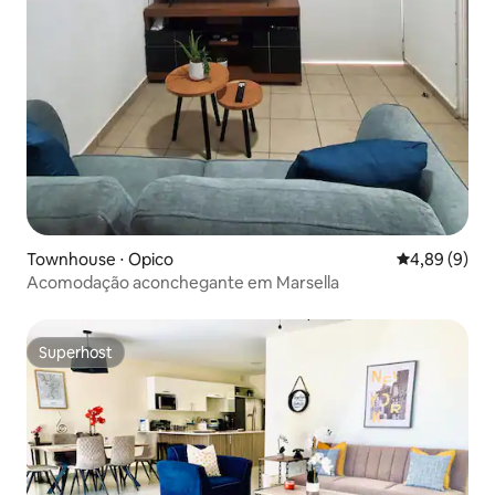
Townhouse ⋅ Opico
4,89 de uma 
4,89 (9)
Acomodação aconchegante em Marsella
Superhost
Superhost