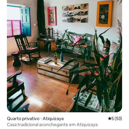
Quarto privativo ⋅ Atiquizaya
5 de uma a
5 (53)
Casa tradicional aconchegante em Atiquizaya