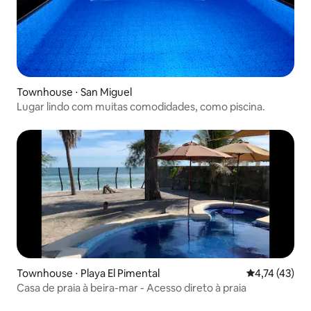
Townhouse ⋅ San Miguel
Lugar lindo com muitas comodidades, como piscina.
Townhouse ⋅ Playa El Pimental
4,74 de uma a
4,74 (43)
Casa de praia à beira-mar - Acesso direto à praia