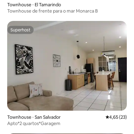
Townhouse ⋅ El Tamarindo
Townhouse de frente para o mar Monarca B
Superhost
Superhost
Townhouse ⋅ San Salvador
4,65 de uma a
4,65 (23)
Apto*2 quartos*Garagem