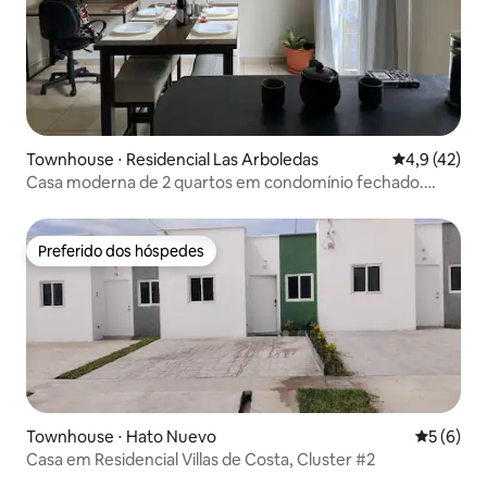
Townhouse ⋅ Residencial Las Arboledas
4,9 de uma a
4,9 (42)
Casa moderna de 2 quartos em condomínio fechado.
Perto de S. Salvador
Preferido dos hóspedes
Preferido dos hóspedes
Townhouse ⋅ Hato Nuevo
5 de uma 
5 (6)
Casa em Residencial Villas de Costa, Cluster #2