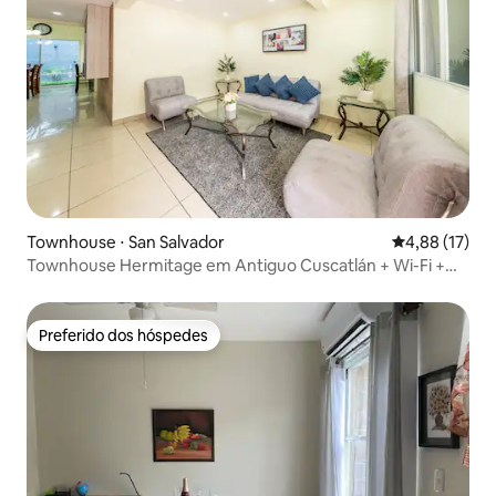
Townhouse ⋅ San Salvador
4,88 de uma a
4,88 (17)
Townhouse Hermitage em Antiguo Cuscatlán + Wi-Fi +
AC
Preferido dos hóspedes
Preferido dos hóspedes