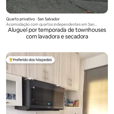
Quarto privativo ⋅ San Salvador
Acomodação com quartos independentes em San
Aluguel por temporada de townhouses
Salvador
com lavadora e secadora
Preferido dos hóspedes
Entre os melhores preferidos dos hóspedes