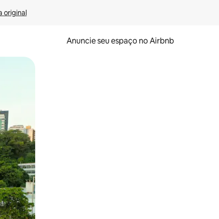
 original
Anuncie seu espaço no Airbnb
 deslizando o dedo na tela.