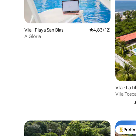
Vila ⋅ Playa San Blas
4,83 de uma avaliação 
4,83 (12)
A Glória
Vila ⋅ La 
Villa Tos
Tunco
Prefe
Entre os