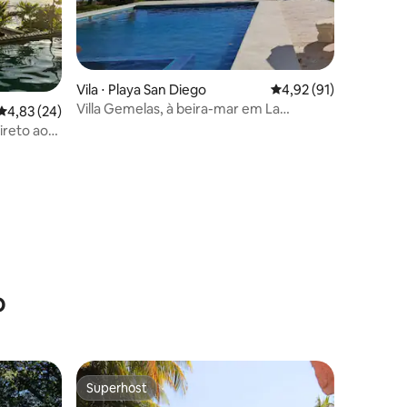
Vila ⋅ Playa San Diego
4,92 de uma avaliação
4,92 (91)
Villa Gemelas, à beira-mar em La
4,83 de uma avaliação média de 5, 24 avaliações
4,83 (24)
Libertad
direto ao
ções
o
Superhost
Superhost