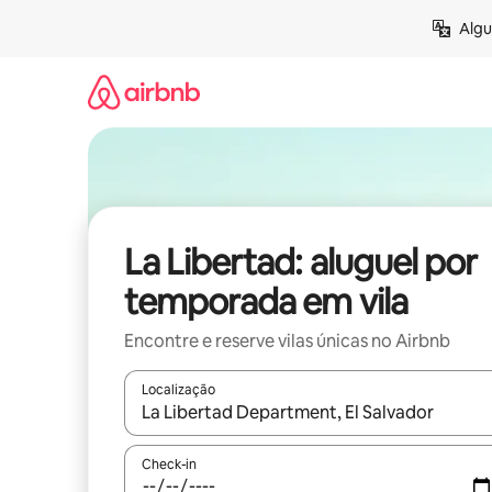
Pular
Algu
para
o
conteúdo
La Libertad: aluguel por
temporada em vila
Encontre e reserve vilas únicas no Airbnb
Localização
Quando os resultados estiverem disponíveis, expl
Check-in