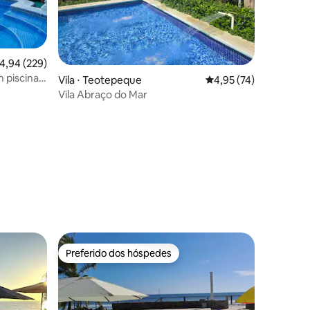
,94 de uma avaliação média de 5, 229 avaliações
4,94 (229)
 piscina 6
Vila ⋅ Teotepeque
4,95 de uma avaliação
4,95 (74)
Vila Abraço do Mar
ções
Preferido dos hóspedes
Preferido dos hóspedes