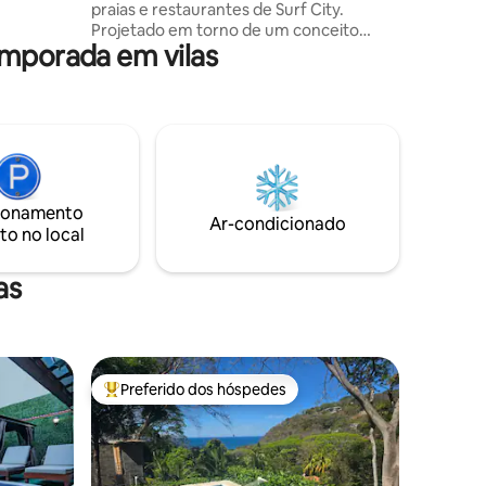
praias e restaurantes de Surf City.
urfe de
Projetado em torno de um conceito
emporada em vilas
semi-aberto, este retiro totalmente
privado combina ambiente tropical,
artesanato local, arte e conforto
moderno. Situada em um condomínio
fechado muito apreciado, ela oferece
privacidade, relaxamento e uma
conexão autêntica com o ambiente
natural, mantendo-se ao mesmo tempo
ionamento
perto de El Tunco, El Zonte e Punta Roca.
Ar-condicionado
to no local
Ideal para escapadinhas românticas,
aventuras de surfe, viagens em família e
trabalho remoto nos trópicos.
as
Preferido dos hóspedes
Entre os melhores preferidos dos hóspedes