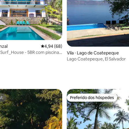
média de 5, 24 avaliações
unzal
4,94 de uma avaliação média de 5, 68 avalia
4,94 (68)
urf_House - 5BR com piscina
Vila ⋅ Lago de Coatepeque
El Tunco
Lago Coatepeque, El Salvador
st
Preferido dos hóspedes
st
Preferido dos hóspedes