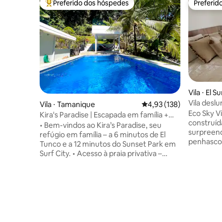
Preferido dos hóspedes
Preferid
Entre os melhores preferidos dos hóspedes
Preferid
Vila ⋅ El S
Vila desl
Vila ⋅ Tamanique
4,93 de uma avaliação m
4,93 (138)
vista par
Eco Sky Vi
Kira's Paradise | Escapada em família +
construíd
praia privativa
• Bem-vindos ao Kira’s Paradise, seu
surpreen
refúgio em família – a 6 minutos de El
penhasco 
Tunco e a 12 minutos do Sunset Park em
Pacífico. 
Surf City. • Acesso à praia privativa –
mais fres
Entrada exclusiva para o Xanadú •
amplo ter
Segurança de elite 24h – A área mais
árvores, r
segura de La Libertad. • Layout ideal para
privada, 
famílias – Piscina de borda infinita
minutos d
privativa – recém-reformada. 4 quartos
classe mun
+ 9 camas • Cozinha interna e área de
da vívida 
churrasqueira externa – todos os