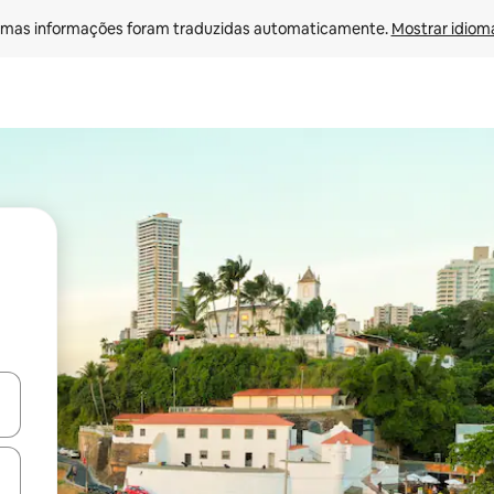
mas informações foram traduzidas automaticamente. 
Mostrar idioma
ore-os usando as seta para cima e para baixo do teclado ou tocando e