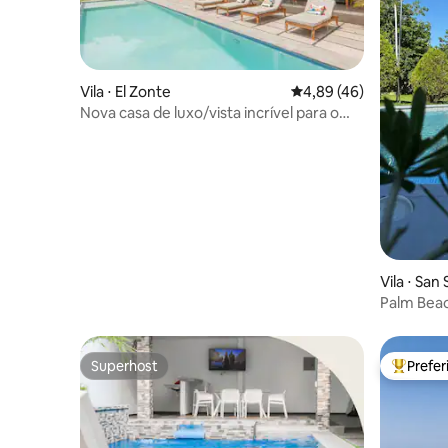
Vila ⋅ El Zonte
4,89 de uma avaliação 
4,89 (46)
Nova casa de luxo/vista incrível para o
mar de El Zonte
Vila ⋅ San
Palm Beach
liberated
Superhost
Prefe
Superhost
Entre os