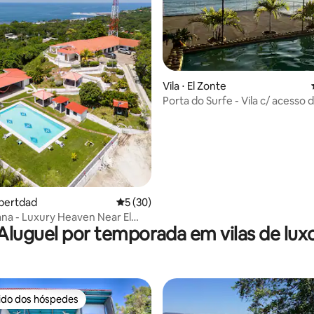
média de 5, 12 avaliações
Vila ⋅ El Zonte
Porta do Surfe - Vila c/ acesso 
mar
Libertdad
5 de uma avaliação média de 5, 30 avalia
5 (30)
cana - Luxury Heaven Near El
Aluguel por temporada em vilas de lux
rido dos hóspedes
 melhores preferidos dos hóspedes