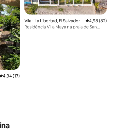
Vila ⋅ La Libertad, El Salvador
4,98 de uma avaliação
4,98 (82)
Residência Villa Maya na praia de San
Diego
4,94 de uma avaliação média de 5, 17 avaliações
4,94 (17)
ina