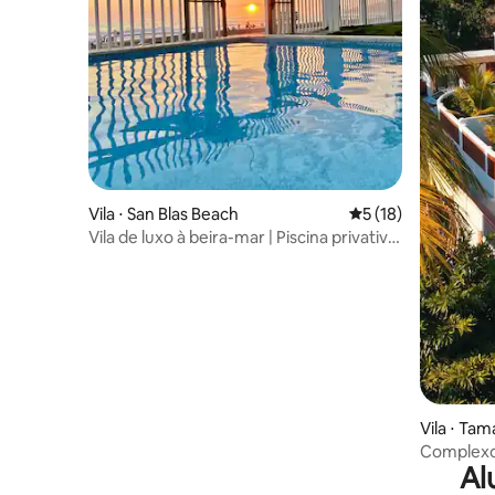
Vila ⋅ San Blas Beach
5 de uma avaliação 
5 (18)
Vila de luxo à beira-mar | Piscina privativa
| Acomoda 13 pessoas
Vila ⋅ Ta
Complexo 
Al
Sunzal T