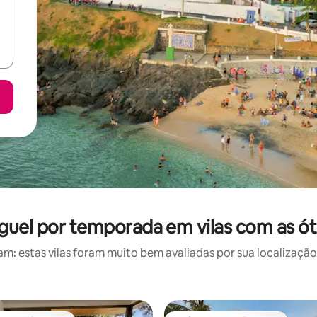
uguel por temporada em vilas com as ó
: estas vilas foram muito bem avaliadas por sua localização,