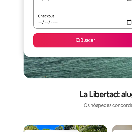
Checkout
Buscar
La Libertad: al
Os hóspedes concordam