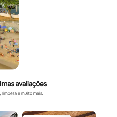
timas avaliações
 limpeza e muito mais.
Vila ⋅ Sa