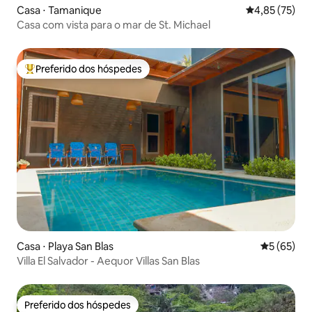
Casa ⋅ Tamanique
4,85 de uma a
4,85 (75)
Casa com vista para o mar de St. Michael
Preferido dos hóspedes
Entre os melhores preferidos dos hóspedes
Casa ⋅ Playa San Blas
5 de uma a
5 (65)
Villa El Salvador - Aequor Villas San Blas
Preferido dos hóspedes
Preferido dos hóspedes