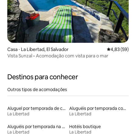
Casa ⋅ La Libertad, El Salvador
4,83 de uma a
4,83 (59)
Vista Sunzal • Acomodação com vista para o mar
Destinos para conhecer
Outros tipos de acomodações
Aluguel por temporada de casas de veraneio
Aluguéis por temporada com café da manhã
La Libertad
La Libertad
Aluguéis por temporada na orla
Hotéis boutique
La Libertad
La Libertad