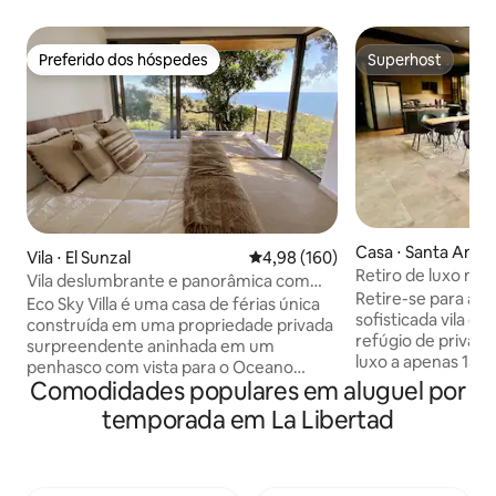
Preferido dos hóspedes
Superhost
Preferido dos hóspedes
Superhost
Casa ⋅ Santa Ana
Vila ⋅ El Sunzal
4,98 de uma avaliação média de 
4,98 (160)
Retiro de luxo mo
Vila deslumbrante e panorâmica com
Lago Coatepeque
Retire-se para a 
vista para o mar
Eco Sky Villa é uma casa de férias única
sofisticada vila 
construída em uma propriedade privada
refúgio de privaci
surpreendente aninhada em um
luxo a apenas 15 m
penhasco com vista para o Oceano
Perfeito para até 
Comodidades populares em aluguel por
Pacífico. Você vai desfrutar de brisas
vistas deslumbrant
mais frescas no topo da colina em um
temporada em La Libertad
interiores espaço
amplo terraço flutuante sob grandes
alta qualidade. Rel
árvores, relaxar em sua própria piscina
serena, desfrute da
privada, enquanto está a apenas 3
exterior perfeita
minutos de carro das praias de surfe de