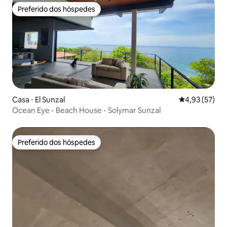
Preferido dos hóspedes
Preferido dos hóspedes
Casa ⋅ El Sunzal
4,93 de uma a
4,93 (57)
Ocean Eye - Beach House - Solymar Sunzal
Preferido dos hóspedes
Preferido dos hóspedes