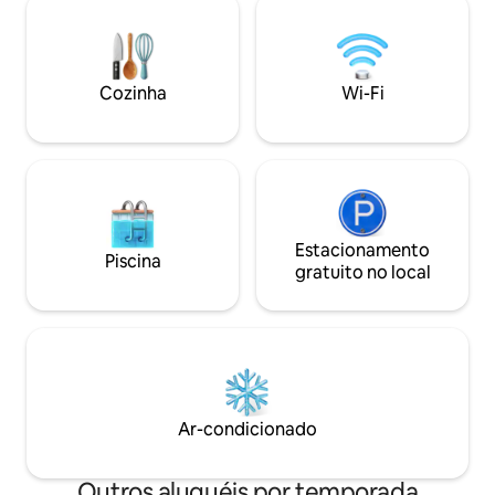
ideal para encontr
classe mundial de El Sunzal, La Bocana e
livre, pôr do sol 
da vívida cidade de surfe El Tunco.
modernos, como Wi
Depois de apenas algumas horas de
velocidade e uma 
incríveis vistas para o mar, espero que
Cozinha
Wi-Fi
equipada, esta vi
você também possa sentir uma
escapadela inesqu
sensação geral de calma e bem-estar.
Estacionamento
Piscina
gratuito no local
Ar-condicionado
Outros aluguéis por temporada