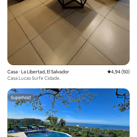
Casa ⋅ La Libertad, El Salvador
4,94 de uma a
4,94 (50)
Casa Lucas Surfe Cidade.
Superhost
Superhost