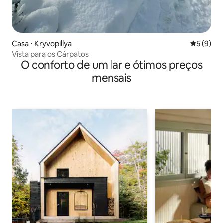
Casa ⋅ Kryvopillya
5 de uma 
5 (9)
Vista para os Cárpatos
O conforto de um lar e ótimos preços
mensais