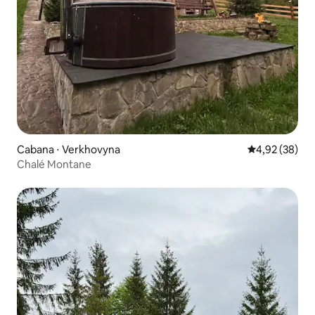
Cabana ⋅ Verkhovyna
4,92 de uma a
4,92 (38)
Chalé Montane