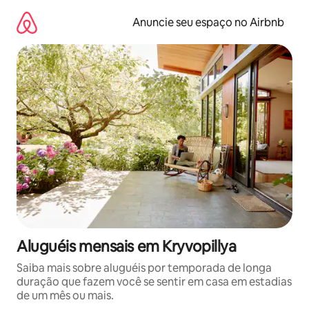
Pular
para
Anuncie seu espaço no Airbnb
o
conteúdo
Aluguéis mensais em Kryvopillya
Saiba mais sobre aluguéis por temporada de longa
duração que fazem você se sentir em casa em estadias
de um mês ou mais.