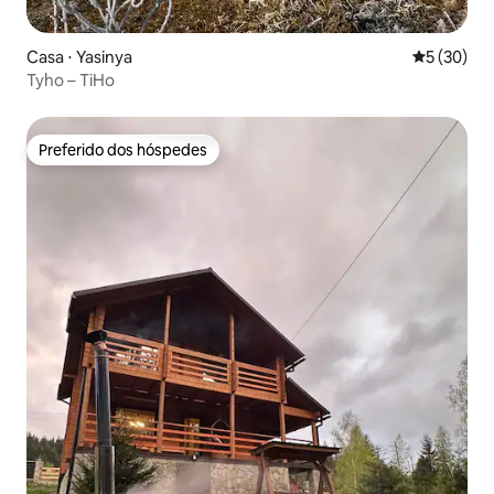
Casa ⋅ Yasinya
5 de uma a
5 (30)
Tyho – TiHo
Preferido dos hóspedes
Preferido dos hóspedes