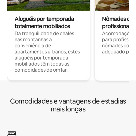
Aluguéis por temporada
Nômades digit
totalmente mobiliados
profissionais 
Da tranquilidade de chalés
Acomodações c
nas montanhas à
para profission
conveniência de
nômades com W
apartamentos urbanos, estes
adequado para 
aluguéis por temporada
mobiliados têm todas as
comodidades de um lar.
Comodidades e vantagens de estadias
mais longas