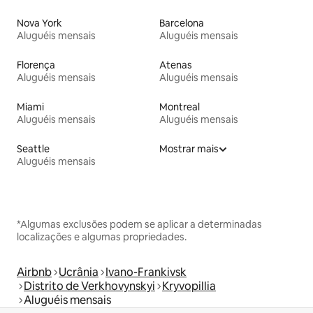
Nova York
Barcelona
Aluguéis mensais
Aluguéis mensais
Florença
Atenas
Aluguéis mensais
Aluguéis mensais
Miami
Montreal
Aluguéis mensais
Aluguéis mensais
Seattle
Mostrar mais
Aluguéis mensais
*Algumas exclusões podem se aplicar a determinadas
localizações e algumas propriedades.
Airbnb
Ucrânia
Ivano-Frankivsk
Distrito de Verkhovynskyi
Kryvopillia
Aluguéis mensais