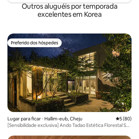
hesitado, até mesmo essa hesitação é
m até a pousada é e
Outros aluguéis por temporada
bem-vinda. Em Buam-dong, sua própria
enxergar, Assim q
excelentes em Korea
Seul.
"Camu Tsubaki-ya
local para você.
Preferido dos hóspedes
Preferido dos hóspedes
Lugar para ficar ⋅ Hallim-eub, Cheju
5 de uma a
5 (80)
[Sensibilidade exclusiva] Ando Tadao Estética Florestal Spa
gratuito & Sensibilidade Bulmung, Hyeopjae 10
minutos_Ando Stay