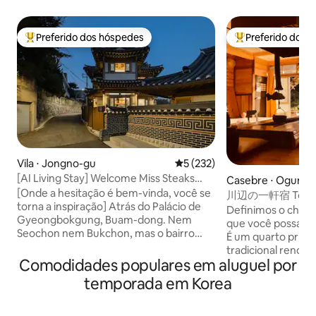
Preferido dos hóspedes
Preferido dos 
Entre os melhores preferidos dos hóspedes
Entre os melhore
Vila ⋅ Jongno-gu
5 de uma avaliação média de 
5 (232)
[AI Living Stay] Welcome Miss Steaks
Casebre ⋅ Oguni
House - Estadia em uma casa de hanok
[Onde a hesitação é bem-vinda, você se
川辺の一軒宿
independente em Buam-dong, Jongno
torna a inspiração] Atrás do Palácio de
Definimos o check
Gyeongbokgung, Buam-dong. Nem
que você possa apr
Seochon nem Bukchon, mas o bairro
É um quarto priv
mais tranquilo de Seul. No final daquele
tradicional renov
beco, havia uma casa hanok particular. O
Comodidades populares em aluguel por
propriedade cerca
local onde Anpyeongdaegun, o príncipe
localizada em um 
temporada em Korea
de Joseon, ficou. Além desses
onde dois rios co
quinhentos anos, um telhado de telhas e
edifícios à vista, 
pilares de madeira, A casa foi construída