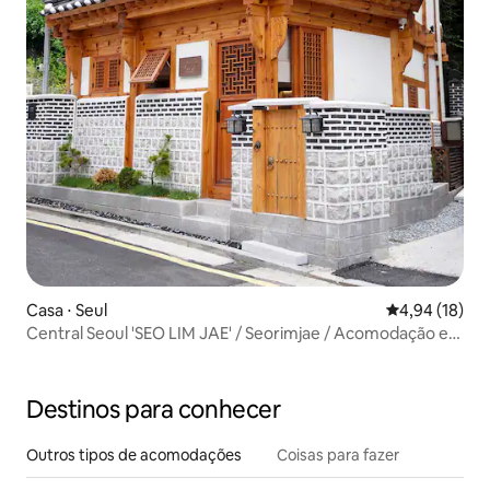
Casa ⋅ Seul
4,94 de uma a
4,94 (18)
Central Seoul 'SEO LIM JAE' / Seorimjae / Acomodação em
hanok
Destinos para conhecer
Outros tipos de acomodações
Coisas para fazer