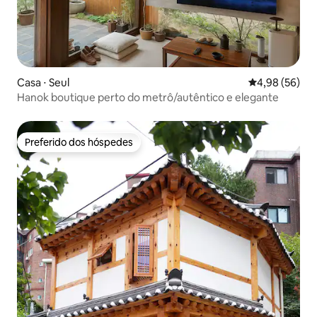
Casa ⋅ Seul
4,98 de uma a
4,98 (56)
Hanok boutique perto do metrô/autêntico e elegante
Preferido dos hóspedes
Preferido dos hóspedes