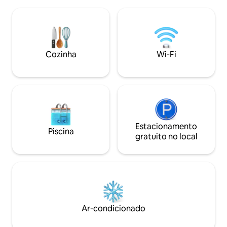
do som do rio, do
no estilo tradicional hanok, Aprendi
uma sensação de 
sobre conforto com os hotéis. Luz da
natureza. A água 
manhã através da janela de treliça, a
qualidade da água 
Montanha Inwangsan além do quintal. ·
Dependendo da es
Você usa toda a casa privativa. Não tem
que vêm e vão ao l
Cozinha
Wi-Fi
como você ser incomodado. · 3 quartos ·
pousada, com o ob
2 banheiros · Máximo de 6 pessoas ·
rio e ir para Kappa
Quintal · Estacionamento gratuito ·
estiver bom, você 
Check‑in autônomo · Berço · Cadeira alta
brincando no rio,
fornecidos 🏅 Comprovadamente
churrasco e uma 
silencioso · Excelente estadia em Seul
da estação e do te
por 2 anos consecutivos · 1º lugar em
necessário evitar)
Seul no Korean B&B Awards · Grande
Estacionamento
que você trouxer. 
Piscina
Prêmio · Avaliação de 5,0 estrelas · Entre
cuidado ao manuse
gratuito no local
os 1% melhores dos Favoritos dos
tranquilo, também
hóspedes No entanto, as palavras mais
cozinha, micro-ondas e
comuns deixadas nos comentários são
caminhar rio acim
Não se tratava de números ou anúncios;
à beira do rio, en
tratava-se de "hospitalidade". O Palácio
Kappa cerca de 150 
Gyeongbokgung, Seochon e Bukchon
favor, prepare co
são próximos, e Conecta-se a qualquer
jantar, etc., antes
Ar-condicionado
lugar em Seul a partir do ponto de ônibus
cerca de 20 minut
em frente à porta. Se você tem
supermercado) Ap