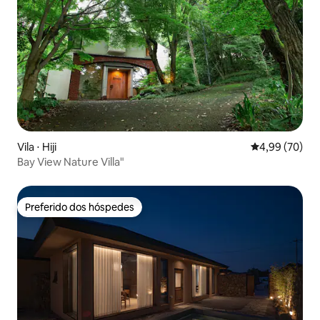
Vila ⋅ Hiji
4,99 de uma a
4,99 (70)
Bay View Nature Villa"
Preferido dos hóspedes
Preferido dos hóspedes