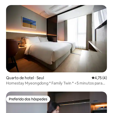
Quarto de hotel ⋅ Seul
4,75 de uma 
4,75 (4)
Homestay Myeongdong * Family Twin * <5 minutos para
Dongdaemun> <1 minuto para Chungmuro Station> <3
pessoas>
Preferido dos hóspedes
Preferido dos hóspedes