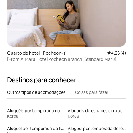
Quarto de hotel ⋅ Pocheon-si
4,25 de uma 
4,25 (4)
[From A Maru Hotel Pocheon Branch_Standard Maru]
#HanokConcept #PocheonHotel
#EmotionalAccommodation #Couple #Pocheon
Destinos para conhecer
Outros tipos de acomodações
Coisas para fazer
Aluguéis por temporada com caiaque
Aluguéis de espaços com acesso direto a pistas de esqui
Korea
Korea
Aluguel por temporada de flats
Aluguel por temporada de lofts