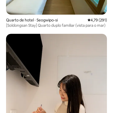
Quarto de hotel ⋅ Seogwipo-si
4,79 de uma av
4,79 (291)
[Soldongsan Stay] Quarto duplo familiar (vista para o mar)