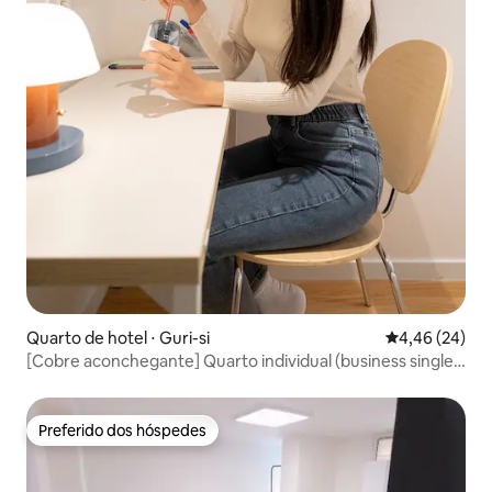
Quarto de hotel ⋅ Guri-si
4,46 de uma a
4,46 (24)
[Cobre aconchegante] Quarto individual (business single)
#Mesa de trabalho #SmartTV #Roupa de cama de hotel 4
estrelas #
Preferido dos hóspedes
Preferido dos hóspedes