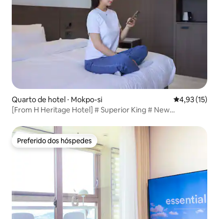
Quarto de hotel ⋅ Mokpo-si
4,93 de uma a
4,93 (15)
[From H Heritage Hotel] # Superior King # New
Construction # Open Special # Peace Square # Mokpo
Port # View Restaurant # Emotional Accommodation
Preferido dos hóspedes
Preferido dos hóspedes