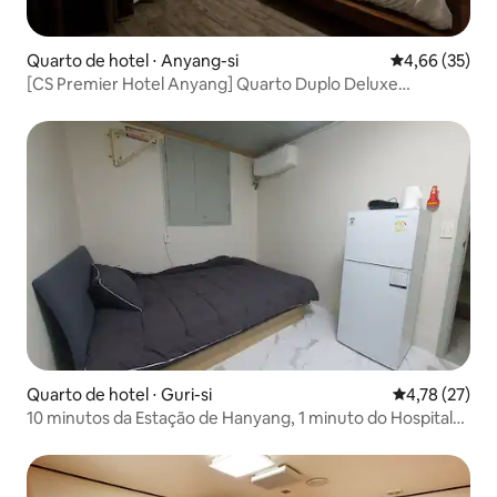
Quarto de hotel ⋅ Anyang-si
4,66 de uma a
4,66 (35)
[CS Premier Hotel Anyang] Quarto Duplo Deluxe
#HotelAnyang #AcomodaçãoAnyang #GyeonggiAnyang
#EstaçãoAnyang
Quarto de hotel ⋅ Guri-si
4,78 de uma a
4,78 (27)
10 minutos da Estação de Hanyang, 1 minuto do Hospital
Hanyang