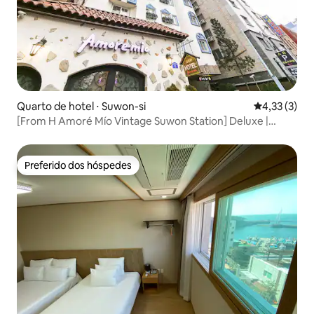
Quarto de hotel ⋅ Suwon-si
4,33 de uma 
4,33 (3)
[From H Amoré Mío Vintage Suwon Station] Deluxe |
Quarto para 2 pessoas | A 5 minutos da Estação Suwon |
Possibilidade de assistir a OTT
Preferido dos hóspedes
Preferido dos hóspedes