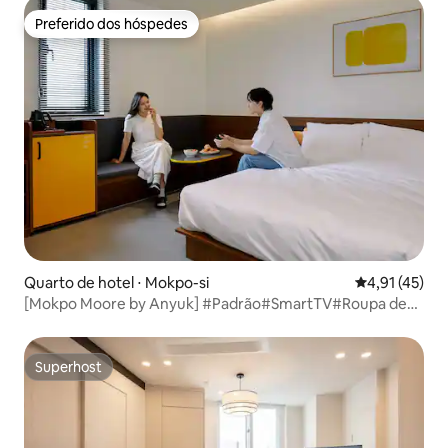
Preferido dos hóspedes
Preferido dos hóspedes
Quarto de hotel ⋅ Mokpo-si
4,91 de uma a
4,91 (45)
[Mokpo Moore by Anyuk] #Padrão#SmartTV#Roupa de
cama de hotel 4 estrelas#Construção nova#Porto de
Mokpo#Praça da Paz#Acomodação emocional
Superhost
Superhost