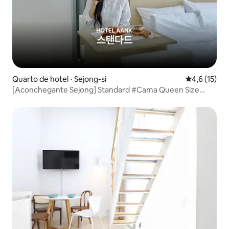
Quarto de hotel ⋅ Sejong-si
4,6 de uma a
4,6 (15)
[Aconchegante Sejong] Standard #Cama Queen Size
#Roupa de Cama de Hotel 4 Estrelas #Smart TV #10
minutos para Dokkaebi