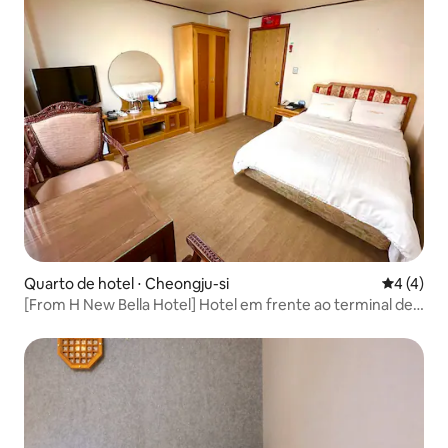
Quarto de hotel ⋅ Cheongju-si
4 de uma 
4 (4)
[From H New Bella Hotel] Hotel em frente ao terminal de
ônibus de Cheongju! Standard Double # Negócios # Hotel
em Cheongju # Limpo