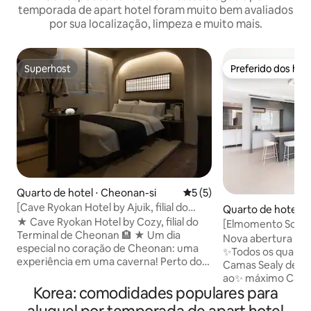
temporada de apart hotel foram muito bem avaliados
por sua localização, limpeza e muito mais.
Superhost
Preferido dos hó
Superhost
Preferido dos hó
Quarto de hotel ⋅ Cheonan-si
5 de uma avaliação média d
5 (5)
[Cave Ryokan Hotel by Ajuik, filial do
Quarto de hotel ⋅
Terminal de Cheonan] FLOAT | Temática
★ Cave Ryokan Hotel by Cozy, filial do
[Elmomento Song
de caverna | Chá da cerimônia | Singing
Terminal de Cheonan 🏨 ★ Um dia
Ocean View/Luxur
Nova abertura em 
Bowl
especial no coração de Cheonan: uma
Coffee/Beach/Cab
✨Todos os quarto
experiência em uma caverna! Perto do
Camas Sealy de alt
Terminal de Ônibus Expresso de
ao✨ máximo Café 
Cheonan, desfrute de uma localização
Korea: comodidades populares para
frescos torrados
conveniente e de um espaço com
famoso café na✨ C