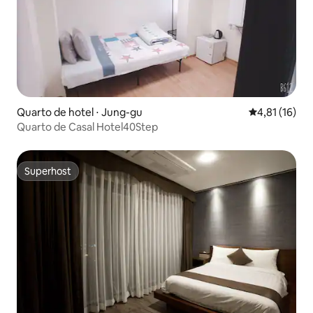
Quarto de hotel ⋅ Jung-gu
4,81 de uma a
4,81 (16)
Quarto de Casal Hotel40Step
Superhost
Superhost