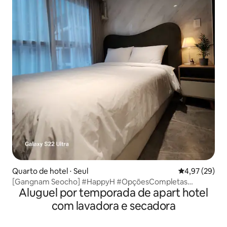
Quarto de hotel ⋅ Seul
4,97 de uma a
4,97 (29)
[Gangnam Seocho] #HappyH #OpçõesCompletas
Aluguel por temporada de apart hotel
#Estação Nambu Terminal #Estação Seocho
#ÔnibusParaOAeroporto #SelfCheck-in
com lavadora e secadora