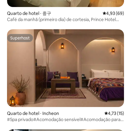
Quarto de hotel ⋅ 중구
4,93 de uma a
4,93 (69)
Café da manhã (primeiro dia) de cortesia, Prince Hotel
seguro e limpo - Twin A (chuveiro)
Superhost
Superhost
Quarto de hotel ⋅ Incheon
4,73 de uma a
4,73 (15)
#Spa privado#Acomodação sensível#Acomodação para
casais#Acomodação em Incheon #Acomodação em
Songdo#Hotel com Spa em Songdo