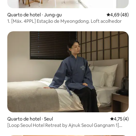
Quarto de hotel ⋅ Jung-gu
4,69 de uma a
4,69 (48)
1. [Máx. 4PPL] Estação de Myeongdong. Loft acolhedor
Quarto de hotel ⋅ Seul
4,75 de uma 
4,75 (4)
[Loop Seoul Hotel Retreat by Ajnuk Seoul Gangnam 1]
Standard A | Quarto para 2 pessoas | Cozinha disponível