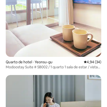
Quarto de hotel ⋅ Yeonsu-gu
4,94 de uma a
4,94 (34)
Modoostay Suite # SB002 / 1 quarto 1 sala de estar / vista
da cidade de Songdo