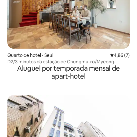
Quarto de hotel ⋅ Seul
4,86 de uma 
4,86 (7)
D2/3 minutos da estação de Chungmu-ro/Myeong-
Aluguel por temporada mensal de
dong/Vista de Namsan/Banheiro individual/Lavanderia
gratuita/Armazenamento de bagagem/Quarto para 2
apart-hotel
pessoas