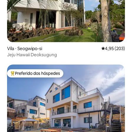
Vila ⋅ Seogwipo-si
4,95 de uma av
4,95 (203)
Jeju Hawaii Deoksugung
Preferido dos hóspedes
Entre os melhores preferidos dos hóspedes