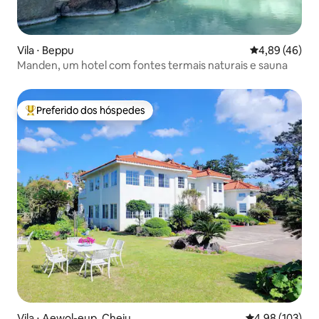
Vila ⋅ Beppu
4,89 de uma a
4,89 (46)
Manden, um hotel com fontes termais naturais e sauna
Preferido dos hóspedes
Entre os melhores preferidos dos hóspedes
Vila ⋅ Aewol-eup, Cheju
4,98 de uma av
4,98 (103)