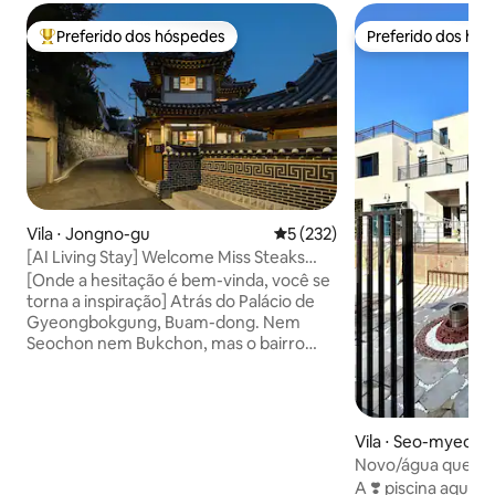
Preferido dos hóspedes
Preferido dos hó
Entre os melhores preferidos dos hóspedes
Preferido dos hó
Vila ⋅ Jongno-gu
5 de uma avaliação média de 
5 (232)
[AI Living Stay] Welcome Miss Steaks
House - Estadia em uma casa de hanok
[Onde a hesitação é bem-vinda, você se
independente em Buam-dong, Jongno
torna a inspiração] Atrás do Palácio de
Gyeongbokgung, Buam-dong. Nem
Seochon nem Bukchon, mas o bairro
mais tranquilo de Seul. No final daquele
beco, havia uma casa hanok particular. O
local onde Anpyeongdaegun, o príncipe
de Joseon, ficou. Além desses
Vila ⋅ Seo-myeon
quinhentos anos, um telhado de telhas e
on
Novo/água quente
pilares de madeira, A casa foi construída
Daemyung Ski Reso
A ❣️ piscina aquec
no estilo tradicional hanok, Aprendi