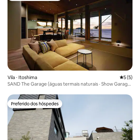
Vila ⋅ Itoshima
5 de uma 
5 (5)
SAND The Garage (águas termais naturais · Show Garage ·
à beira-mar) / até 8 pessoas
Preferido dos hóspedes
Preferido dos hóspedes