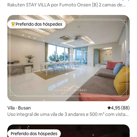
Rakuten STAY VILLA por Fumoto Onsen [B] 2 camas de
casal + 4 conjuntos de futons / banheira ao ar livre, sauna
Preferido dos hóspedes
Entre os melhores preferidos dos hóspedes
Vila ⋅ Busan
4,95 de uma a
4,95 (88)
Uso integral de uma vila de 3 andares e 500 m² com vista
para o mar
Preferido dos hóspedes
Preferido dos hóspedes