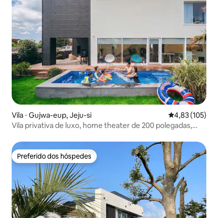
Vila ⋅ Gujwa-eup, Jeju-si
4,83 de uma av
4,83 (105)
Vila privativa de luxo, home theater de 200 polegadas,
sauna e jacuzzi Hinoki, churrasqueira ao luar – Amaville
Preferido dos hóspedes
Preferido dos hóspedes