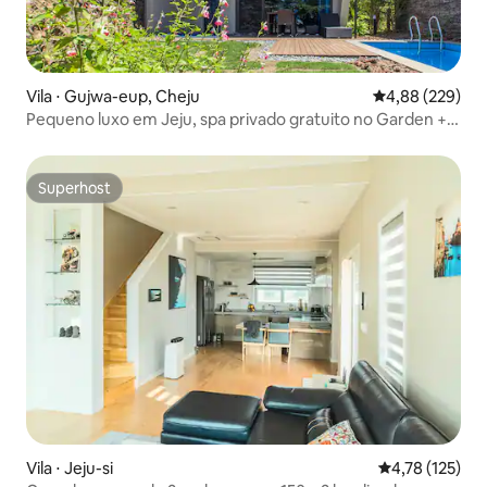
Vila ⋅ Gujwa-eup, Cheju
4,88 de uma ava
4,88 (229)
Pequeno luxo em Jeju, spa privado gratuito no Garden +
piscina privada + churrasco self-service pago (quarto no
primeiro andar)
Superhost
Superhost
Vila ⋅ Jeju-si
4,78 de uma av
4,78 (125)