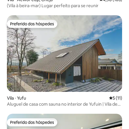
(Vila à beira-mar) Lugar perfeito para se reunir
Preferido dos hóspedes
Preferido dos hóspedes
Vila ⋅ Yufu
5 de uma a
5 (11)
Aluguel de casa com sauna no interior de Yufuin | Vila de
retiro tranquila e de alta qualidade para vivenciar o Japão
Preferido dos hóspedes
Preferido dos hóspedes