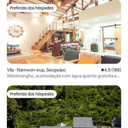
Preferido dos hóspedes
Preferido dos hóspedes
Vila ⋅ Namwon-eup, Seogwipo
4,9 de uma av
4,9 (188)
Wimimangho, acomodação com água quente gratuita em
todas as estações, com vista para a vila de praia!
Preferido dos hóspedes
Preferido dos hóspedes