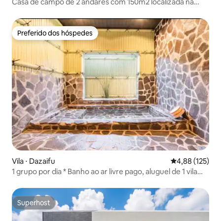
Casa de campo de 2 andares com 150m2 localizada na
Haemagi Coastal Road "Jongdal Ocean Panorama"
Preferido dos hóspedes
Preferido dos hóspedes
Vila ⋅ Dazaifu
4,88 de uma av
4,88 (125)
1 grupo por dia * Banho ao ar livre pago, aluguel de 1 vila
Dazai
Superhost
Superhost