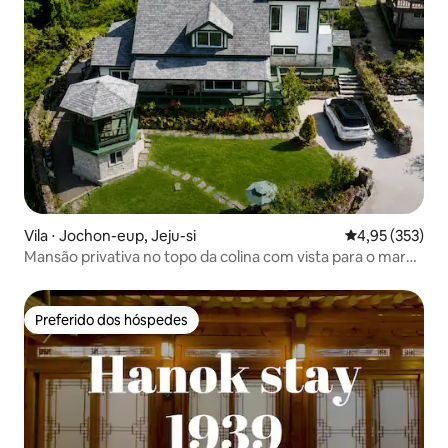
Vila ⋅ Jochon-eup, Jeju-si
4,95 de uma av
4,95 (353)
Mansão privativa no topo da colina com vista para o mar
(10 minutos da Praia de Hamdeok)
Preferido dos hóspedes
Preferido dos hóspedes