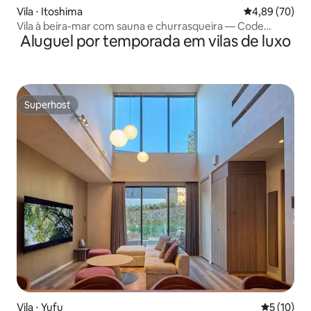
Vila ⋅ Itoshima
4,89 de uma a
4,89 (70)
Vila à beira-mar com sauna e churrasqueira — Code
Aluguel por temporada em vilas de luxo
Rooms Itoshima
Superhost
Superhost
Vila ⋅ Yufu
5 de uma a
5 (10)