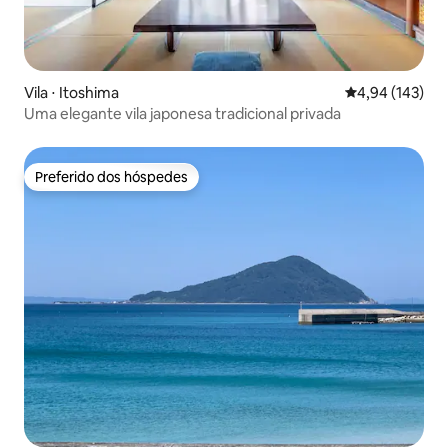
Vila ⋅ Itoshima
4,94 de uma av
4,94 (143)
Uma elegante vila japonesa tradicional privada
Preferido dos hóspedes
Preferido dos hóspedes