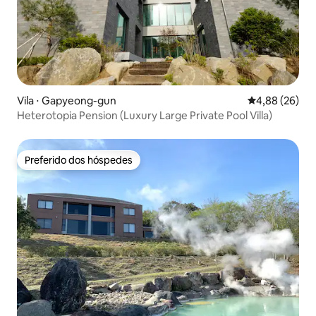
Vila ⋅ Gapyeong-gun
4,88 de uma a
4,88 (26)
Heterotopia Pension (Luxury Large Private Pool Villa)
Preferido dos hóspedes
Preferido dos hóspedes