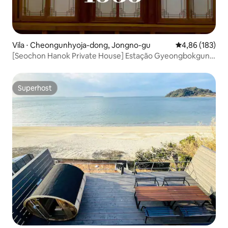
Vila ⋅ Cheongunhyoja-dong, Jongno-gu
4,86 de uma av
4,86 (183)
[Seochon Hanok Private House] Estação Gyeongbokgung
a 5 minutos • Festa • Acomodação Tongin 1939/Dog O,
Estacionamento O
Superhost
Superhost