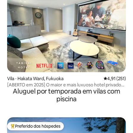
Vila ⋅ Hakata Ward, Fukuoka
4,91 de uma av
4,91 (251)
[ABERTO em 2025] O maior e mais luxuoso hotel privado
Aluguel por temporada em vilas com
de Fukuoka/até 17 pessoas/Assista a filmes em tela
grande
piscina
Preferido dos hóspedes
Entre os melhores preferidos dos hóspedes