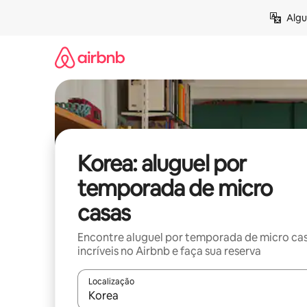
Pular
Algu
para
o
conteúdo
Korea: aluguel por
temporada de micro
casas
Encontre aluguel por temporada de micro ca
incríveis no Airbnb e faça sua reserva
Localização
Quando os resultados estiverem disponíveis, expl