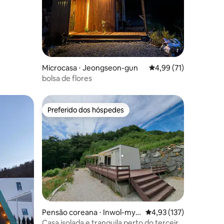
ções
Microcasa ⋅ Jeongseon-gun
4,99 de uma avaliação
4,99 (71)
bolsa de flores
Preferido dos hóspedes
Preferido dos hóspedes
ções
Pensão coreana ⋅ Inwol-mye
4,93 de uma avaliação 
4,93 (137)
on, Namwon-si
Casa isolada e tranquila perto do terceiro