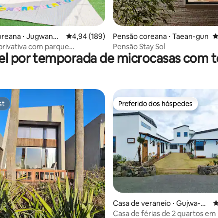
édia de 5, 152 avaliações
oreana ⋅ Jugwang-
4,94 de uma avaliação média de 5, 189 avalia
4,94 (189)
Pensão coreana ⋅ Taean-gun
4
oseong-gun
rivativa com parque
Pensão Stay Sol
el por temporada de microcasas com t
raia a 5
Churrasco#Piquenique#Play
st
Preferido dos hóspedes
st
Preferido dos hóspedes
édia de 5, 350 avaliações
Casa de veraneio ⋅ Gujwa-eu
4
p, Cheju
Casa de férias de 2 quartos em