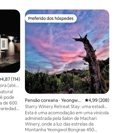
Pensão c
Preferido dos hóspedes
Preferi
Preferido dos hóspedes
Preferi
-myeon,
Apple Tre
Mansion 
maçã de p
crianças 
pessoas são p
localiza
olhamos 
primaver
maçãs qu
ções
mesmo a a
,87 de uma avaliação média de 5, 114 avaliações
4,87 (114)
Durante 
outono, a
ora (até
maçãs es
atural
hóspedes
Pensão coreana ⋅ Yeongwol
4,99 de uma avaliação m
4,99 (208)
final de outubro) 
ca de 600
-gun
Starry Winery Retreat Stay: uma estadia
servido à
sob as estrelas na vinícola Salon de
Esta é uma acomodação em uma vinícola
acomodação! Fica a 3 min
ivamente
Machary
administrada pela Salon de Machari
da casa e
 pampas,
Winery, onde a luz das estrelas da
Nacional
arda-sóis
Montanha Yeongwol Bongrae 450
você poss
dim