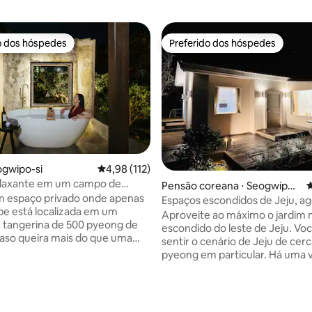
o dos hóspedes
Preferido dos hóspedes
o dos hóspedes
Preferido dos hóspedes
ogwipo-si
4,98 de uma avaliação média de 5, 112 avalia
4,98 (112)
relaxante em um campo de
édia de 5, 252 avaliações
Pensão coreana ⋅ Seogwipo-
4
: Abins (banheira ao ar livre no
m espaço privado onde apenas
si
Espaços escondidos de Jeju, ag
tangerinas) * Desconto de
e está localizada em um
agora)
Aproveite ao máximo o jardim n
niversário *
 tangerina de 500 pyeong de
escondido do leste de Jeju. Você pode
Caso queira mais do que uma
sentir o cenário de Jeju de cer
onfortável É uma acomodação
pyeong em particular. Há uma variedade
 pode viajar apenas tendo uma
de espaços emocionais exclus
atisfatória. Remodelado pela
para você, incluindo muli rosa,
ção do antigo armazém de Jeju
citrinos, redes de descanso, gu
descanso confortável e
e uma mini Olle Trail em um jar