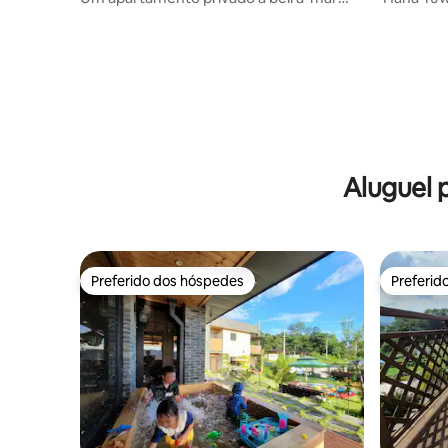
com um pôr do sol lindo
andares c
Cerca de 
(pode se
Aluguel 
Preferido dos hóspedes
Preferid
Preferido dos hóspedes
Preferid