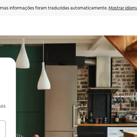
mas informações foram traduzidas automaticamente. 
Mostrar idioma
sas
ore-os usando as seta para cima e para baixo do teclado ou tocando e