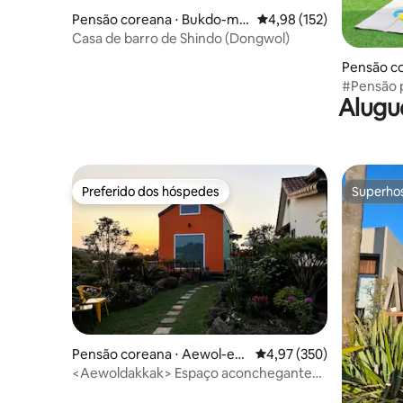
Pensão coreana ⋅ Bukdo-my
4,98 de uma avaliação m
4,98 (152)
eon, Ongjin-gun
Casa de barro de Shindo (Dongwol)
Pensão c
myeon, G
#Pensão p
Alugu
infantil#P
minutos#
Jam
Preferido dos hóspedes
Superho
Preferido dos hóspedes
Superho
Pensão coreana ⋅ Aewol-eu
4,97 de uma avaliação m
4,97 (350)
p, Jeju-si
<Aewoldakkak> Espaço aconchegante
onde parece que uma fada da floresta