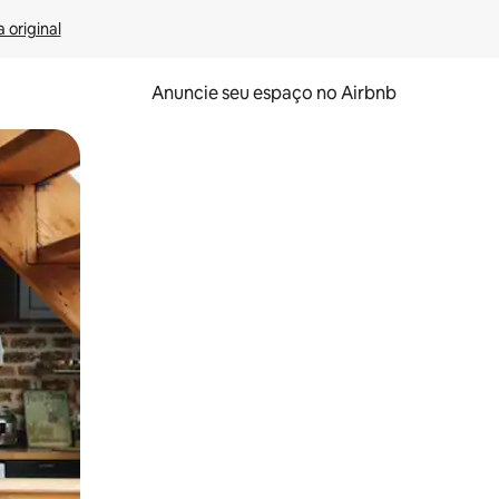
 original
Anuncie seu espaço no Airbnb
 deslizando o dedo na tela.