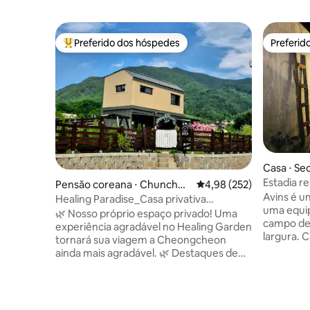
Preferido dos hóspedes
Preferid
Entre os melhores preferidos dos hóspedes
Preferid
Casa ⋅ Se
Estadia 
Pensão coreana ⋅ Chuncheo
4,98 de uma avaliação m
4,98 (252)
tangerinas
Avins é u
n-si
Healing Paradise_Casa privativa
campo de 
uma equip
individual 〮 Churrasqueira 〮 Jardim de
🌿 Nosso próprio espaço privado! Uma
primeiro a
campo de
chá_Dogs welcome_Distance: 5 min
experiência agradável no Healing Garden
largura. 
from Chuncheon IC
tornará sua viagem a Cheongcheon
estadia c
ainda mais agradável. 🌿 Destaques de
onde você
um paraíso de cura!! Você pode
estadia s
desfrutar de uma casa privativa com um
remodela
jardim privativo com grama natural e
Tenha um 
vista panorâmica para a montanha, bem