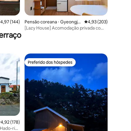
ções
,97 de uma avaliação média de 5, 144 avaliações
4,97 (144)
Pensão coreana ⋅ Gyeongju-
4,93 de uma avaliação 
4,93 (203)
si
[Lazy House] Acomodação privada com
erraço
sensação de madeira
Preferido dos hóspedes
Preferido dos hóspedes
,92 de uma avaliação média de 5, 178 avaliações
4,92 (178)
 Hado-ri