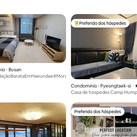
st
Preferido dos hóspedes
st
Entre os melhores preferidos d
io ⋅ Busan
açãoBarataEmHaeundae#MorarPorUmMês#ParaResidênciaDeLo
édia de 5, 122 avaliações
Condomínio ⋅ Pyeongtaek-si
Casa de hóspedes Camp Hump
com um quintal
Preferido dos hóspedes
Preferido dos hóspedes