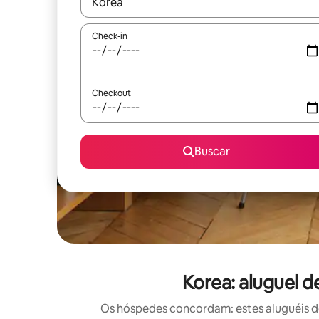
Quando os resultados estiverem disponíveis, expl
Check-in
Checkout
Buscar
Korea: aluguel 
Os hóspedes concordam: estes aluguéis d