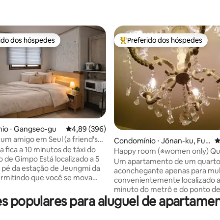
rido dos hóspedes
Preferido dos hóspedes
 melhores preferidos dos hóspedes
Entre os melhores preferidos d
édia de 5, 259 avaliações
io ⋅ Gangseo-gu
4,89 de uma avaliação média de 5, 396 avalia
4,89 (396)
 um amigo em Seul (a friend's
Condomínio ⋅ Jōnan-ku, Fuk
4
eoul.)
 fica a 10 minutos de táxi do
uoka-shi
Happy room (※women only) Qu
 de Gimpo Está localizado a 5
Sorte/※Exclusivo para mulhere
Um apartamento de um quarto 
 pé da estação de Jeungmi da
aconchegante apenas para mul
permitindo que você se mova
convenientemente localizado a
e para qualquer lugar de Seul.
minuto do metrô e do ponto de
a de hóspedes está localizada a
s populares para aluguel de apartame
Lojas 24 horas estão nas proxi
 da estação Jeungmi da Linha 9
quarto inclui utensílios de cozi
é muito fácil viajar para toda a
panela de arroz e uma cama se