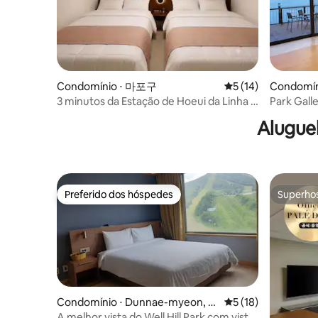
Condomínio ⋅ 마포구
5 de uma avaliação 
5 (14)
Condomín
3 minutos da Estação de Hoeui da Linha 2
Park Gall
/ Estação de Ewha / Singyu / Mapo /
2022-000
Alugue
Hongdae / Gyeongui Line Forest Road /
Acomodações em Hongdae / Sinchon
Preferido dos hóspedes
Superho
Preferido dos hóspedes
Superho
Condomínio ⋅ Dunnae-myeon, H
5 de uma avaliação 
5 (18)
oengseon
A melhor vista do Well Hill Park com vista