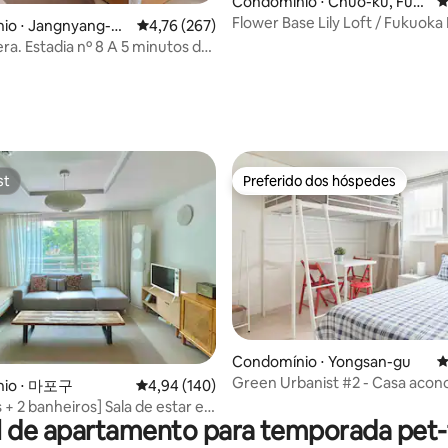
Condomínio ⋅ Chūō-ku, Fuk
4
uoka
Flower Base Lily Loft / Fukuok
io ⋅ Jangnyang-do
4,76 de uma avaliação média de 5, 267 avalia
4,76 (267)
bem na sua frente / Máximo 10 
u, Pohang
a. Estadia nº 8 A 5 minutos de
Perto da estação / 5 minutos d
raia de Yeongil e perto da
Tenjin
TX #Netflix disponível #Check-
édia de 5, 331 avaliações
st
Preferido dos hóspedes
st
Preferido dos hóspedes
Condomínio ⋅ Yongsan-gu
4
Green Urbanist #2 - Casa aco
édia de 5, 130 avaliações
nio ⋅ 마포구
4,94 de uma avaliação média de 5, 140 avalia
4,94 (140)
para 3 pessoas em Seul
 + 2 banheiros] Sala de estar e
l de apartamento para temporada pet-f
plos, a 5 minutos da Estação
erto de Hongdae e do Rio Han