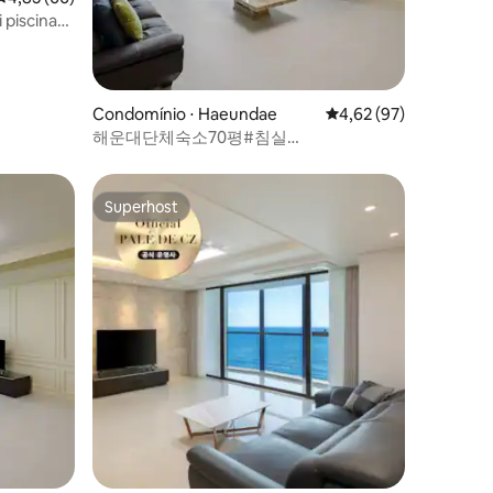
 piscina
po de
 para ver
ções
Condomínio ⋅ Haeundae
4,62 de uma avaliação
4,62 (97)
해운대단체숙소70평#침실
3#OceanSuite#가족룸#취사가능#바다감
성#힐링스테이#RYS2
Superhost
Superhost