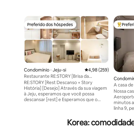
Preferido dos hóspedes
Prefe
Preferido dos hóspedes
Entre os
Condomínio ⋅ Jeju-si
4,98 de uma avaliação m
4,98 (259)
Restaurante RE:STORY [Brisa da
Condomín
Primavera] "Minha história em repouso"
RE:STORY [Rest Descanso + Story
A casa de
Quarto inteiro.
História] [Desejo] Através da sua viagem
house in S
Nossa casa
à Jeju, esperamos que você possa
Aeroporto
descansar [rest] e Esperamos que o
minutos a
nome da acomodação, Restaurant
linha 9, 
[RE:STORY], ajude um pouco a construir
facilment
memórias [histórias] para lembrar da sua
Minha cas
Korea: comodidade
viagem a Jeju. Esperamos que você
5 minutos
possa descansar confortavelmente e
do metrô, 
criar muitas memórias na acomodação