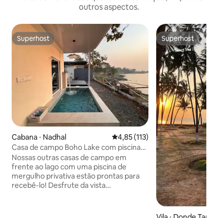
outros aspectos.
Superhost
Superhost
Superhost
Superhost
Cabana ⋅ Nadhal
4,85 de uma avaliação média de 
4,85 (113)
Casa de campo Boho Lake com piscina
privativa
Nossas outras casas de campo em
frente ao lago com uma piscina de
mergulho privativa estão prontas para
recebê-lo! Desfrute da vista
desobedecida do lago diretamente da
sua cama e assista ao pôr do sol
deslumbrante do seu mirante privado.
Vila ⋅ Donde Tarf