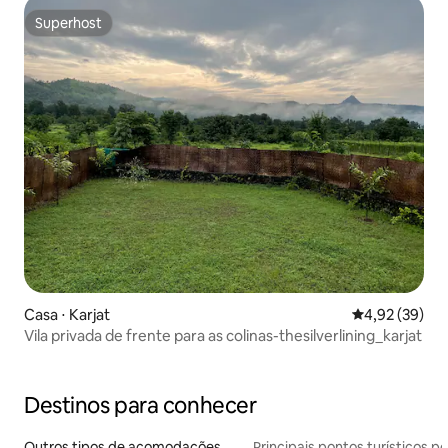
Superhost
Superhost
Casa ⋅ Karjat
4,92 de uma a
4,92 (39)
Vila privada de frente para as colinas-thesilverlining_karjat
Destinos para conhecer
Outros tipos de acomodações
Principais pontos turísticos po