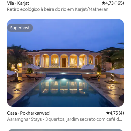
Vila ⋅ Karjat
4,73 de uma av
4,73 (165)
Retiro ecológico à beira do rio em Karjat/Matheran
Superhost
Superhost
Casa ⋅ Pokharkarwadi
4,75 de uma 
4,75 (4)
Aaramghar Stays - 3 quartos, jardim secreto com café da
manhã