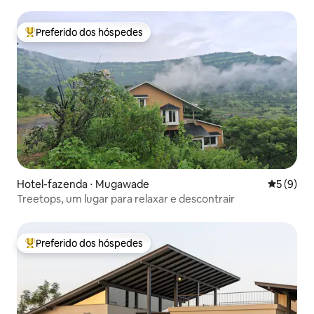
Preferido dos hóspedes
Entre os melhores preferidos dos hóspedes
Hotel-fazenda ⋅ Mugawade
5 de uma 
5 (9)
Treetops, um lugar para relaxar e descontrair
Preferido dos hóspedes
Entre os melhores preferidos dos hóspedes