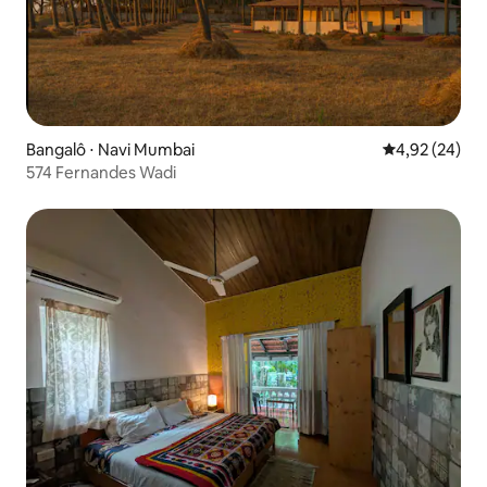
Bangalô ⋅ Navi Mumbai
4,92 de uma a
4,92 (24)
574 Fernandes Wadi