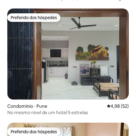
Street
Preferido dos hóspedes
Preferido dos hóspedes
Condomínio ⋅ Pune
4,98 de uma a
4,98 (52)
No mesmo nível de um hotel 5 estrelas
Preferido dos hóspedes
Preferido dos hóspedes