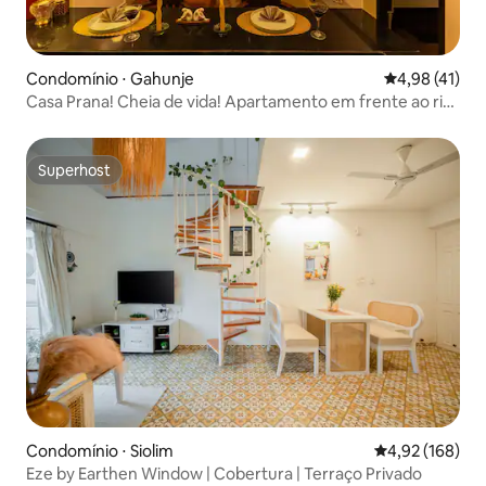
Condomínio ⋅ Gahunje
4,98 de uma a
4,98 (41)
Casa Prana! Cheia de vida! Apartamento em frente ao rio
com vista para o golfe
Superhost
Superhost
Condomínio ⋅ Siolim
4,92 de uma av
4,92 (168)
Eze by Earthen Window | Cobertura | Terraço Privado