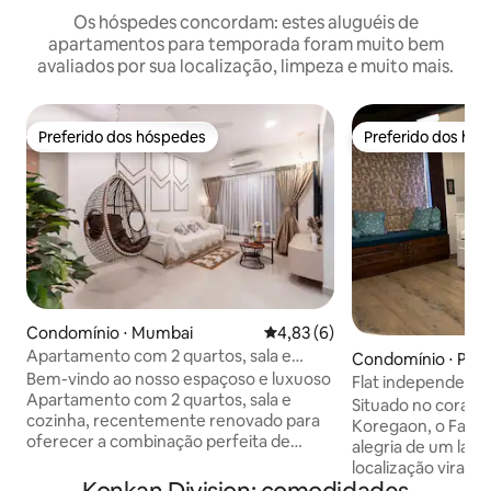
Os hóspedes concordam: estes aluguéis de
apartamentos para temporada foram muito bem
avaliados por sua localização, limpeza e muito mais.
Preferido dos hóspedes
Preferido dos hó
Preferido dos hóspedes
Preferido dos hó
Condomínio ⋅ Mumbai
4,83 de uma avaliação média d
4,83 (6)
Apartamento com 2 quartos, sala e
Condomínio ⋅ Pun
cozinha, espaçoso e luxuoso (recém-
Bem-vindo ao nosso espaçoso e luxuoso
Flat independent
reformado, perto da Nesco)
Apartamento com 2 quartos, sala e
quarto, sala e co
Situado no coraçã
cozinha, recentemente renovado para
Koregaon, o Fairy
oferecer a combinação perfeita de
alegria de um lar 
elegância e conforto. Desfrute de
localização virada
espaços abertos e arejados, interiores
poderia ser mais p