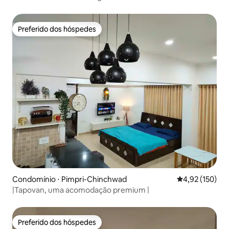
Bleisure Hosting
Preferido dos hóspedes
Preferido dos hóspedes
Condomínio ⋅ Pimpri-Chinchwad
4,92 de uma av
4,92 (150)
|Tapovan, uma acomodação premium |
Preferido dos hóspedes
Preferido dos hóspedes