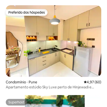
Preferido dos hóspedes
Preferido dos hóspedes
Condomínio ⋅ Pune
4,97 de uma a
4,97 (60)
Apartamento estúdio Sky Luxe perto de Hinjewadi e
Pimpri
Superhost
Superhost