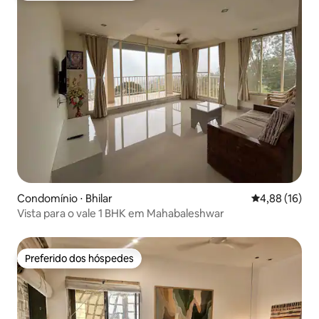
Condomínio ⋅ Bhilar
4,88 de uma a
4,88 (16)
Vista para o vale 1 BHK em Mahabaleshwar
Preferido dos hóspedes
Preferido dos hóspedes