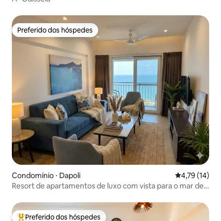
Preferido dos hóspedes
Preferido dos hóspedes
Condomínio ⋅ Dapoli
4,79 de uma a
4,79 (14)
Resort de apartamentos de luxo com vista para o mar de 2
ou 4 quartos
Preferido dos hóspedes