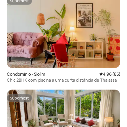
Superhost
Superhost
Condomínio ⋅ Siolim
4,96 de uma a
4,96 (85)
Chic 2BHK com piscina a uma curta distância de Thalassa
Superhost
Superhost