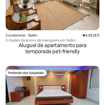
Condomínio ⋅ Siolim
4,93 de uma a
4,93 (87)
O duplex da árvore de mangueira em Siolim
Aluguel de apartamento para
temporada pet-friendly
Preferido dos hóspedes
Preferido dos hóspedes