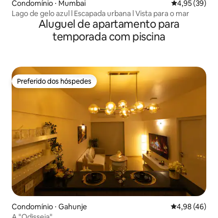
Condomínio ⋅ Mumbai
4,95 de uma a
4,95 (39)
Lago de gelo azul l Escapada urbana l Vista para o mar
Aluguel de apartamento para
temporada com piscina
Preferido dos hóspedes
Preferido dos hóspedes
Condomínio ⋅ Gahunje
4,98 de uma a
4,98 (46)
A "Odisseia"