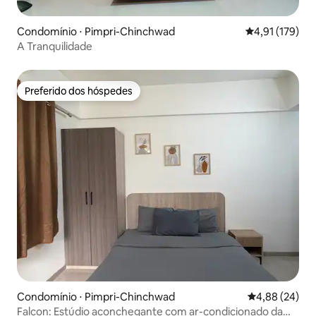
Condomínio ⋅ Pimpri-Chinchwad
4,91 de uma av
4,91 (179)
A Tranquilidade
Preferido dos hóspedes
Preferido dos hóspedes
Condomínio ⋅ Pimpri-Chinchwad
4,88 de uma a
4,88 (24)
Falcon: Estúdio aconchegante com ar-condicionado da