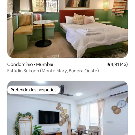
Condomínio ⋅ Mumbai
4,91 de uma a
4,91 (43)
Estúdio Sukoon (Monte Mary, Bandra Oeste)
Preferido dos hóspedes
Preferido dos hóspedes