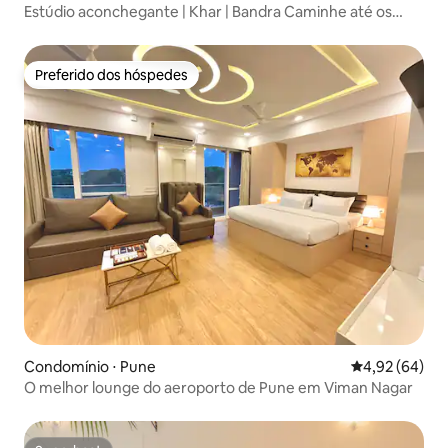
Estúdio aconchegante | Khar | Bandra Caminhe até os
cafés | Compras |
Preferido dos hóspedes
Preferido dos hóspedes
Condomínio ⋅ Pune
4,92 de uma a
4,92 (64)
O melhor lounge do aeroporto de Pune em Viman Nagar