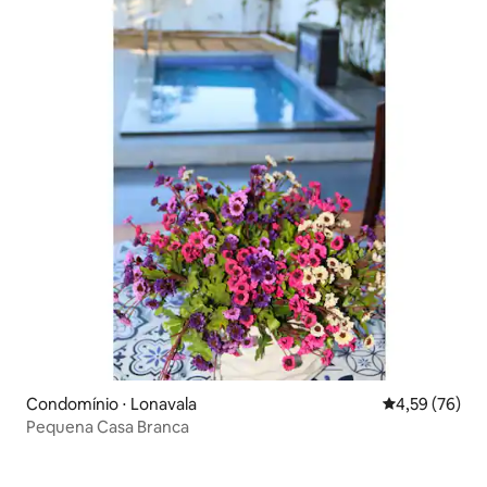
Condomínio ⋅ Lonavala
4,59 de uma a
4,59 (76)
Pequena Casa Branca