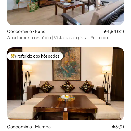
Condomínio ⋅ Pune
4,84 de uma a
4,84 (31)
Apartamento estúdio | Vista para a pista | Perto do
Aeroporto de Pune
Preferido dos hóspedes
Entre os melhores preferidos dos hóspedes
Condomínio ⋅ Mumbai
5 de uma 
5 (9)