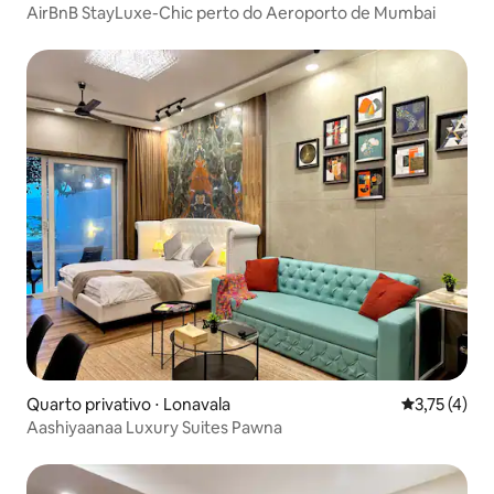
AirBnB StayLuxe-Chic perto do Aeroporto de Mumbai
Quarto privativo ⋅ Lonavala
3,75 de uma 
3,75 (4)
Aashiyaanaa Luxury Suites Pawna