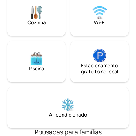
deliciosas refeições ou churrascos -
familiar remonta a
Propriedade que aceita animais de
reflete a arquitet
estimação🐕🐶 Perfeito para viagens em
Ao contrário dos 
família, ocasiões especiais ou retiros
modernos, a casa
Cozinha
Wi-Fi
tranquilos perto de Sula Vineyards🍷e do
generosamente am
Templo Trimbakeshwar.🛕
único, raramente
Mumbai.
Estacionamento
Piscina
gratuito no local
Ar-condicionado
Pousadas para famílias