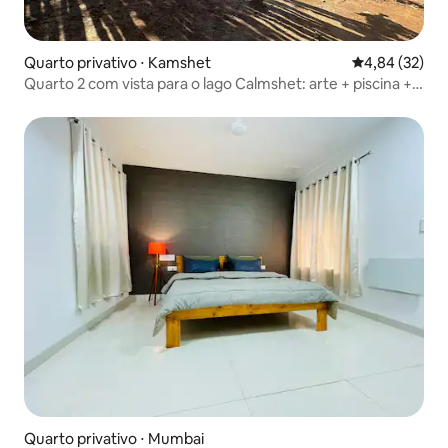
Quarto privativo ⋅ Kamshet
4,84 de uma a
4,84 (32)
Quarto 2 com vista para o lago Calmshet: arte + piscina + 3
refeições
Quarto privativo ⋅ Mumbai