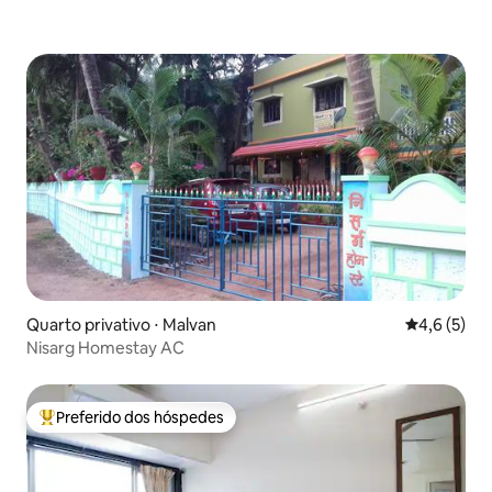
Quarto privativo ⋅ Malvan
4,6 de uma 
4,6 (5)
Nisarg Homestay AC
Preferido dos hóspedes
Entre os melhores preferidos dos hóspedes