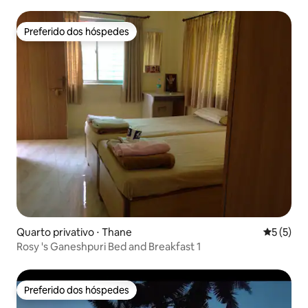
Preferido dos hóspedes
Preferido dos hóspedes
Quarto privativo ⋅ Thane
5 de uma 
5 (5)
Rosy 's Ganeshpuri Bed and Breakfast 1
Preferido dos hóspedes
Preferido dos hóspedes