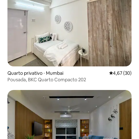
Quarto privativo ⋅ Mumbai
4,67 de uma a
4,67 (30)
Pousada, BKC Quarto Compacto 202