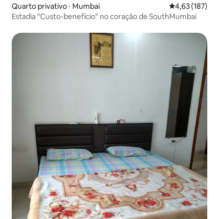
Quarto privativo ⋅ Mumbai
4,63 de uma av
4,63 (187)
Estadia "Custo-benefício" no coração de SouthMumbai