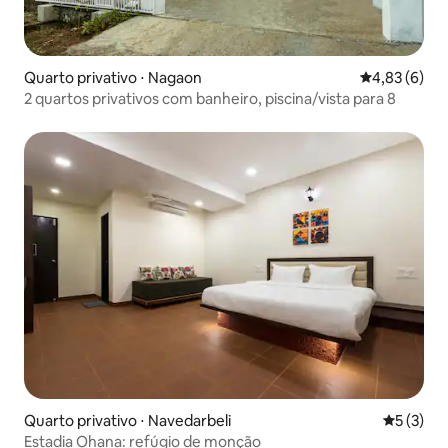
Quarto privativo ⋅ Nagaon
4,83 de uma 
4,83 (6)
2 quartos privativos com banheiro, piscina/vista para 8
Quarto privativo ⋅ Navedarbeli
5 de uma 
5 (3)
Estadia Ohana: refúgio de monção