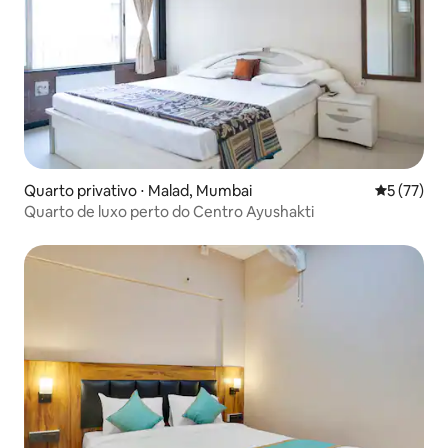
Quarto privativo ⋅ Malad, Mumbai
5 de uma a
5 (77)
Quarto de luxo perto do Centro Ayushakti