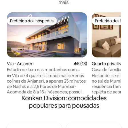
mais.
Preferido dos hóspedes
Preferido dos hó
Preferido dos hóspedes
Preferido dos hó
Vila ⋅ Anjaneri
5 de uma avaliação média de
5 (13)
Quarto privativo 
Estadia de luxo nas montanhas com
Casa de família at
piscina, Wi-Fi, comida
Mumbai
🏡 Vila de 4 quartos situada nas serenas
Hospede-se em um
colinas de Anjaneri, a apenas 25 minutos
no sul de Mumbai
de Nashik e a 2,5 horas de Mumbai -
residência familia
Acomoda de 8 a 16+ hóspedes, possui
repleta de aconch
Konkan Division: comodidades
piscina privativa e 4,5 banheiros - Áreas
charme atemporal
espaçosas de estar e descanso com uma
autêntica hospital
populares para pousadas
configuração de mini bar aconchegante
compartilha esta c
- Cozinha totalmente equipada e
anfitriã. Renovada em 2026, a casa
elegante espaço de jantar interno - Chef
combina o charme
no local disponível (custo extra) para
conforto moderno.