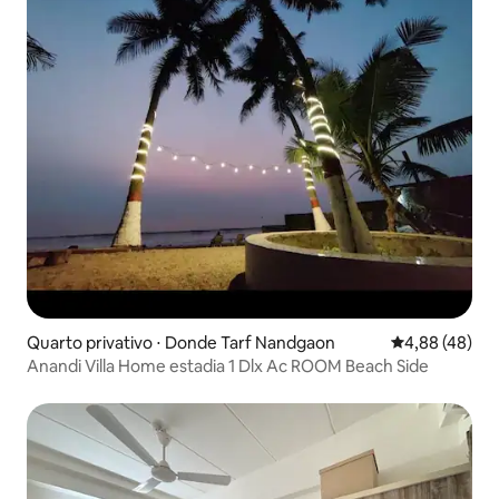
Quarto privativo ⋅ Donde Tarf Nandgaon
4,88 de uma a
4,88 (48)
Anandi Villa Home estadia 1 Dlx Ac ROOM Beach Side