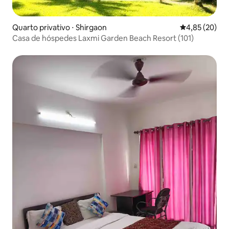
Quarto privativo ⋅ Shirgaon
4,85 de uma a
4,85 (20)
Casa de hóspedes Laxmi Garden Beach Resort (101)