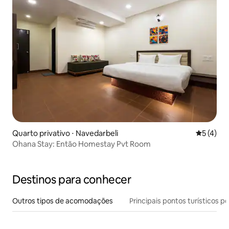
Quarto privativo ⋅ Navedarbeli
5 de uma 
5 (4)
Ohana Stay: Então Homestay Pvt Room
Destinos para conhecer
Outros tipos de acomodações
Principais pontos turísticos po