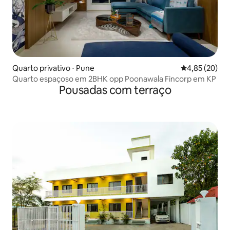
Quarto privativo ⋅ Pune
4,85 de uma a
4,85 (20)
Quarto espaçoso em 2BHK opp Poonawala Fincorp em KP
Pousadas com terraço