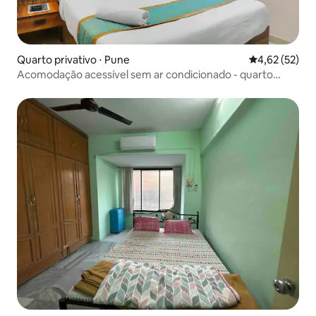
Quarto privativo ⋅ Pune
4,62 de uma a
4,62 (52)
Acomodação acessível sem ar condicionado - quarto
básico