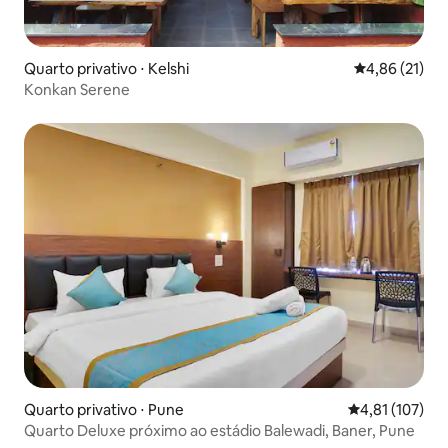
Quarto privativo ⋅ Kelshi
4,86 de uma a
4,86 (21)
Konkan Serene
Quarto privativo ⋅ Pune
4,81 de uma av
4,81 (107)
Quarto Deluxe próximo ao estádio Balewadi, Baner, Pune