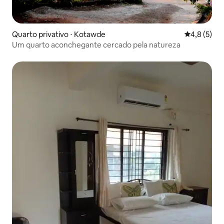
Quarto privativo ⋅ Kotawde
4,8 de uma 
4,8 (5)
Um quarto aconchegante cercado pela natureza