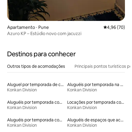
Apartamento ⋅ Pune
4,96 de uma a
4,96 (70)
Azuro KP – Estúdio novo com jacuzzi
Destinos para conhecer
Outros tipos de acomodações
Principais pontos turísticos po
Aluguel por temporada de casas arredondadas
Aluguéis por temporada na orla
Konkan Division
Konkan Division
Aluguéis por temporada com caiaque
Locações por temporada com piscina
Konkan Division
Konkan Division
Aluguéis por temporada com café da manhã
Aluguéis de espaços que aceitam animais de estimação
Konkan Division
Konkan Division