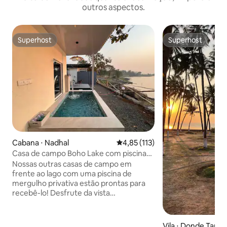
outros aspectos.
Superhost
Superhost
Superhost
Superhost
Cabana ⋅ Nadhal
4,85 de uma avaliação média de 
4,85 (113)
Casa de campo Boho Lake com piscina
privativa
Nossas outras casas de campo em
frente ao lago com uma piscina de
mergulho privativa estão prontas para
recebê-lo! Desfrute da vista
desobedecida do lago diretamente da
sua cama e assista ao pôr do sol
deslumbrante do seu mirante privado.
Vila ⋅ Donde Tarf