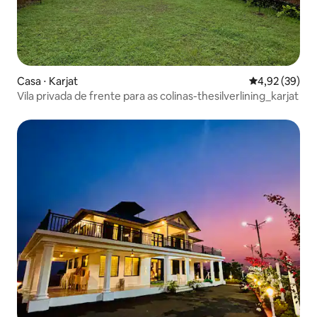
Casa ⋅ Karjat
4,92 de uma a
4,92 (39)
Vila privada de frente para as colinas-thesilverlining_karjat