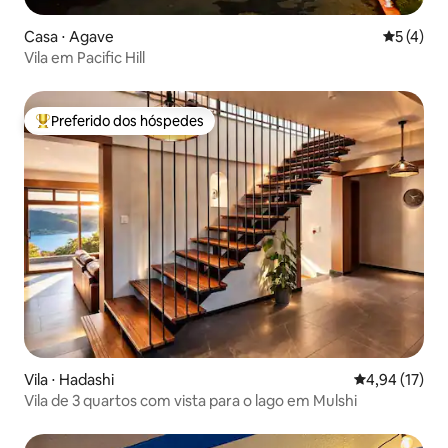
Casa ⋅ Agave
5 de uma 
5 (4)
Vila em Pacific Hill
Preferido dos hóspedes
Entre os melhores preferidos dos hóspedes
Vila ⋅ Hadashi
4,94 de uma a
4,94 (17)
Vila de 3 quartos com vista para o lago em Mulshi