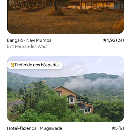
Bangalô ⋅ Navi Mumbai
4,92 de uma a
4,92 (24)
574 Fernandes Wadi
Preferido dos hóspedes
Entre os melhores preferidos dos hóspedes
Hotel-fazenda ⋅ Mugawade
5 de uma 
5 (9)