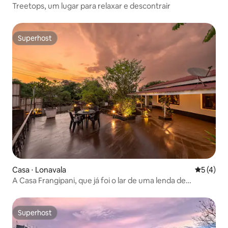
Treetops, um lugar para relaxar e descontrair
Superhost
Superhost
Casa ⋅ Lonavala
5 de uma 
5 (4)
A Casa Frangipani, que já foi o lar de uma lenda de
Bollywood
Superhost
Superhost