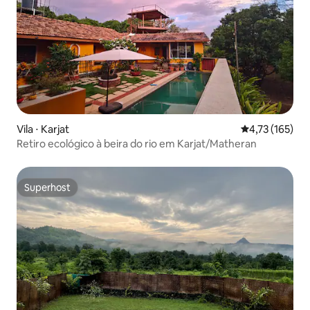
Vila ⋅ Karjat
4,73 de uma av
4,73 (165)
Retiro ecológico à beira do rio em Karjat/Matheran
Superhost
Superhost