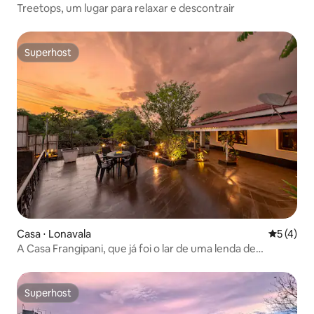
Treetops, um lugar para relaxar e descontrair
Superhost
Superhost
Casa ⋅ Lonavala
5 de uma 
5 (4)
A Casa Frangipani, que já foi o lar de uma lenda de
Bollywood
Superhost
Superhost