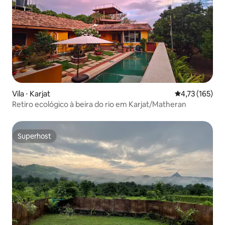
Vila ⋅ Karjat
4,73 de uma av
4,73 (165)
Retiro ecológico à beira do rio em Karjat/Matheran
Superhost
Superhost