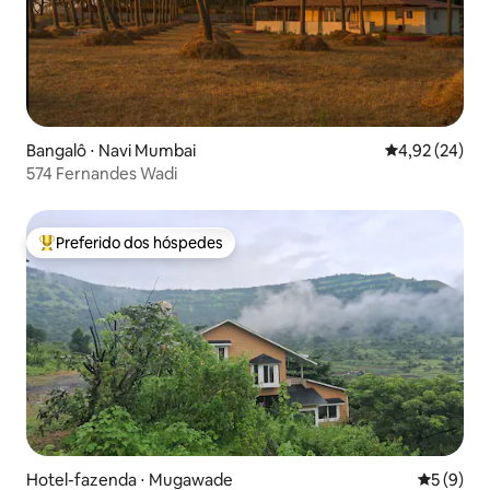
Bangalô ⋅ Navi Mumbai
4,92 de uma a
4,92 (24)
574 Fernandes Wadi
Preferido dos hóspedes
Entre os melhores preferidos dos hóspedes
Hotel-fazenda ⋅ Mugawade
5 de uma 
5 (9)