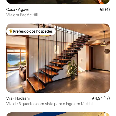
Casa ⋅ Agave
5 de uma 
5 (4)
Vila em Pacific Hill
Preferido dos hóspedes
Entre os melhores preferidos dos hóspedes
Vila ⋅ Hadashi
4,94 de uma a
4,94 (17)
Vila de 3 quartos com vista para o lago em Mulshi