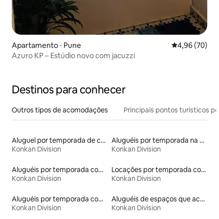
Apartamento ⋅ Pune
4,96 de uma a
4,96 (70)
Azuro KP – Estúdio novo com jacuzzi
Destinos para conhecer
Outros tipos de acomodações
Principais pontos turísticos po
Aluguel por temporada de casas arredondadas
Aluguéis por temporada na orla
Konkan Division
Konkan Division
Aluguéis por temporada com caiaque
Locações por temporada com piscina
Konkan Division
Konkan Division
Aluguéis por temporada com café da manhã
Aluguéis de espaços que aceitam animais de estimação
Konkan Division
Konkan Division