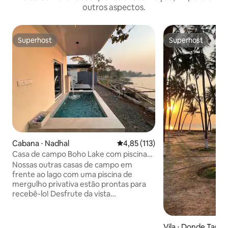
outros aspectos.
Superhost
Superhost
Superhost
Superhost
Cabana ⋅ Nadhal
4,85 de uma avaliação média de 
4,85 (113)
Casa de campo Boho Lake com piscina
privativa
Nossas outras casas de campo em
frente ao lago com uma piscina de
mergulho privativa estão prontas para
recebê-lo! Desfrute da vista
desobedecida do lago diretamente da
sua cama e assista ao pôr do sol
deslumbrante do seu mirante privado.
Vila ⋅ Donde Tarf