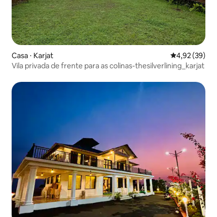
Casa ⋅ Karjat
4,92 de uma a
4,92 (39)
Vila privada de frente para as colinas-thesilverlining_karjat