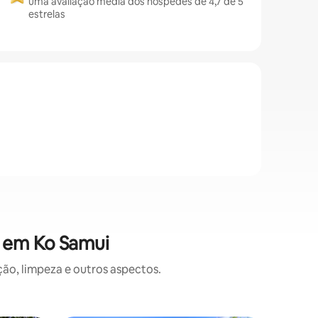
uma avaliação média dos hóspedes de 4,7 de 5
estrelas
s em Ko Samui
o, limpeza e outros aspectos.