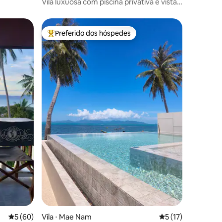
Vila luxuosa com piscina privativa e vista
para o mar
Preferido dos hóspedes
os hóspedes
Entre os melhores preferidos dos hóspedes
ções
5 de uma avaliação média de 5, 60 avaliações
5 (60)
Vila ⋅ Mae Nam
5 de uma avaliação
5 (17)