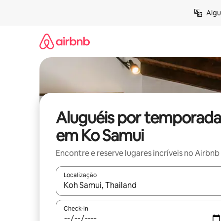
Pular
Algu
para
o
conteúdo
Aluguéis por temporada
em Ko Samui
Encontre e reserve lugares incríveis no Airbnb
Localização
Quando os resultados estiverem disponíveis, expl
Check-in