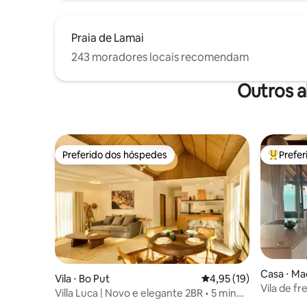
Praia de Lamai
243 moradores locais recomendam
Outros a
Preferido dos hóspedes
Prefe
Preferido dos hóspedes
Entre os
Casa ⋅ M
Vila ⋅ Bo Put
4,95 de uma avaliação 
4,95 (19)
Vila de f
Villa Luca | Novo e elegante 2BR • 5 min
Beach Ho
da praia