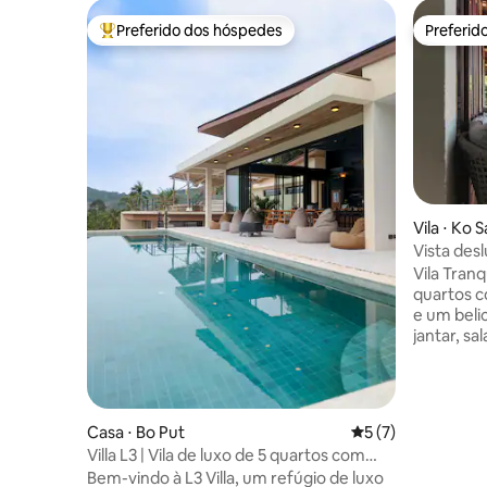
Preferido dos hóspedes
Preferid
Entre os melhores preferidos dos hóspedes
Preferid
Vila ⋅ Ko 
Vista des
Tranquilit
Vila Tranquility Sa
quartos c
e um beli
jantar, s
andar pri
com mesa 
acesso via
está bem 
Casa ⋅ Bo Put
5 de uma avaliação
5 (7)
smart TV 
Villa L3 | Vila de luxo de 5 quartos com
qualidade
piscina privativa
Bem-vindo à L3 Villa, um refúgio de luxo
ao pôr do