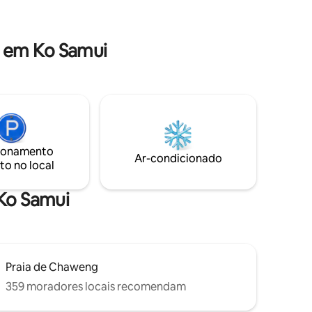
e carro de
de casa, bela decoração, vida interior e
is e
exterior, serviço excecional e privacidade
completa
 em Ko Samui
nica.
ionamento
Ar-condicionado
to no local
 Ko Samui
Praia de Chaweng
359 moradores locais recomendam