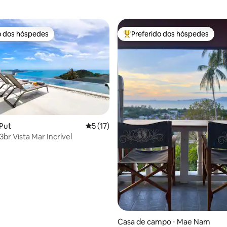
o dos hóspedes
Preferido dos hóspedes
o dos hóspedes
Entre os melhores preferidos d
 Put
5 de uma avaliação média de 5, 17 avalia
5 (17)
 3br Vista Mar Incrível
Casa de campo ⋅ Mae Nam