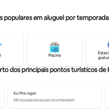
Apenas a uma curta distância d
(2 m x 1,5 m, 1,0 m de
praias imaculadas, trilhas natura
de). Fácil acesso à praia (5
cultura local vibrante. Reserve agora
 pé) com vista espetacular para
 populares em aluguel por temporada
para uma experiência tropical ú
 Thongson.
Estac
i
Piscina
gratui
rto dos principais pontos turísticos de
Ko Pha-ngan
58 moradores locais recomendam