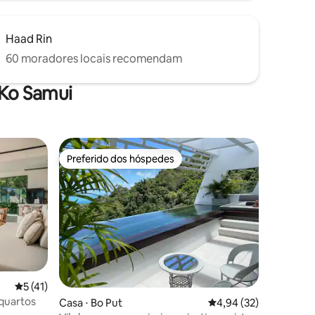
Haad Rin
60 moradores locais recomendam
 Ko Samui
Preferido dos hóspedes
os hóspedes
Preferido dos hóspedes
ções
5 de uma avaliação média de 5, 41 avaliações
5 (41)
 quartos
Casa ⋅ Bo Put
4,94 de uma avaliação
4,94 (32)