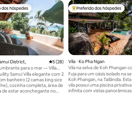
o dos hóspedes
Preferido dos hóspedes
o dos hóspedes
Entre os melhores preferidos d
Vila ⋅ Ko Pha Ngan
Samui District,
5 de uma avaliação média de 5, 28 avalia
5 (28)
Vila na selva de Koh Phangan c
lumbrante para o mar — Villa
de borda infinita e vista para o
y
Fuja para um oásis isolado na s
mui Villa elegante com 2
Koh Phangan, na Tailândia. Esta luxuosa
om banheiro (2 camas king size
vila possui uma piscina privativ
che), cozinha completa, área de
infinita com vistas panorâmicas
ala de estar aconchegante no
deslumbrantes para o mar, um
ncipal e sala de entretenimento
quarto king e uma área de est
de bilhar no andar de baixo,
plano aberto com todos os con
 escadas necessário. Toda a vila
modernos. Rodeada por uma selva
equipada com ar condicionado,
 média de 5, 7 avaliações
exuberante, a vila oferece total
e outras comodidades de alta
privacidade e tranquilidade. Ide
. Aproveite a vista para o mar
casais que procuram um retiro 
 sol e uma pequena piscina