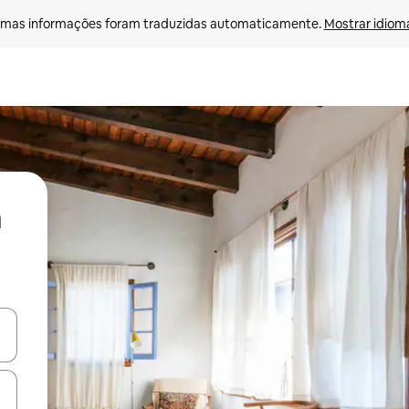
mas informações foram traduzidas automaticamente. 
Mostrar idioma
ore-os usando as seta para cima e para baixo do teclado ou tocando e