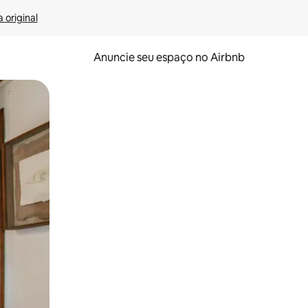
 original
Anuncie seu espaço no Airbnb
 deslizando o dedo na tela.