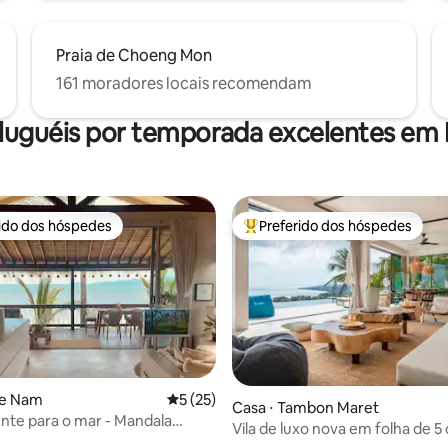
Praia de Choeng Mon
161 moradores locais recomendam
luguéis por temporada excelentes em
rido dos hóspedes
Preferido dos hóspedes
 melhores preferidos dos hóspedes
Entre os melhores preferidos d
ae Nam
5 de uma avaliação média de 5, 25 avalia
5 (25)
média de 5, 19 avaliações
Casa ⋅ Tambon Maret
rente para o mar - Mandala
Vila de luxo nova em folha de 5
use