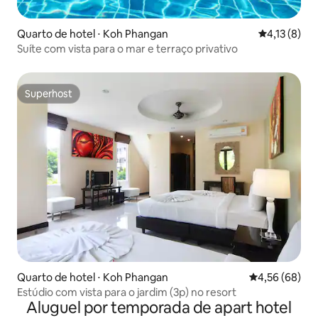
Quarto de hotel ⋅ Koh Phangan
4,13 de uma 
4,13 (8)
Suíte com vista para o mar e terraço privativo
Superhost
Superhost
Quarto de hotel ⋅ Koh Phangan
4,56 de uma a
4,56 (68)
Estúdio com vista para o jardim (3p) no resort
Aluguel por temporada de apart hotel