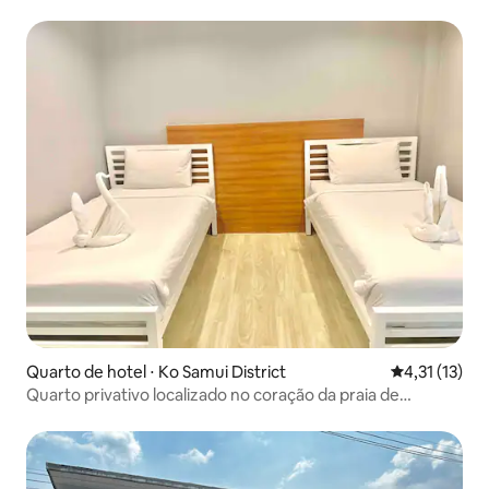
Quarto de hotel ⋅ Ko Samui District
4,31 de uma a
4,31 (13)
Quarto privativo localizado no coração da praia de
Chaweng