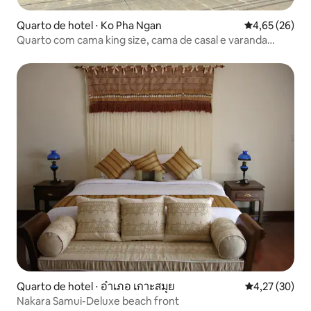
Quarto de hotel ⋅ Ko Pha Ngan
4,65 de uma a
4,65 (26)
Quarto com cama king size, cama de casal e varanda
grande
Quarto de hotel ⋅ อำเภอ เกาะสมุย
4,27 de uma a
4,27 (30)
Nakara Samui-Deluxe beach front