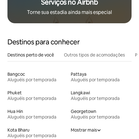
Serviços no Airbnb
Torne sua estadia ainda mais especial
Destinos para conhecer
Destinos perto de você
Outros tipos de acomodações
Pr
Bangcoc
Pattaya
Aluguéis por temporada
Aluguéis por temporada
Phuket
Langkawi
Aluguéis por temporada
Aluguéis por temporada
Hua Hin
Georgetown
Aluguéis por temporada
Aluguéis por temporada
Kota Bharu
Mostrar mais
Aluguéis por temporada