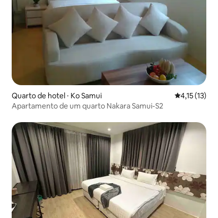
Quarto de hotel ⋅ Ko Samui
4,15 de uma a
4,15 (13)
Apartamento de um quarto Nakara Samui-S2