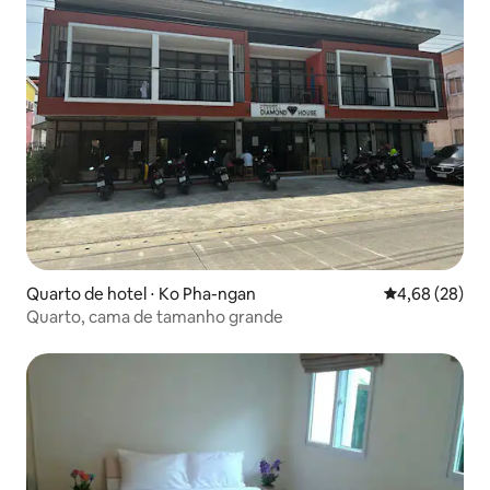
Quarto de hotel ⋅ Ko Pha-ngan
4,68 de uma a
4,68 (28)
Quarto, cama de tamanho grande