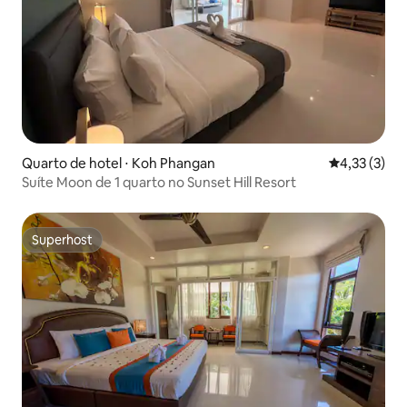
Quarto de hotel ⋅ Koh Phangan
4,33 de uma 
4,33 (3)
Suíte Moon de 1 quarto no Sunset Hill Resort
Superhost
Superhost