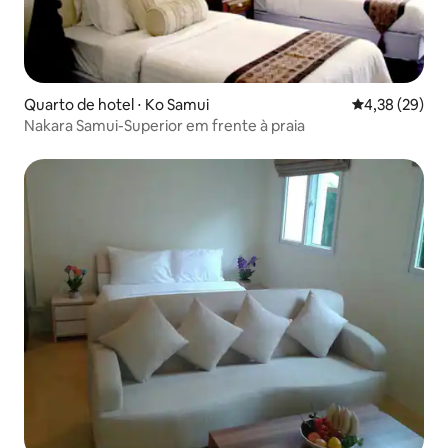
Quarto de hotel ⋅ Ko Samui
4,38 de uma a
4,38 (29)
Nakara Samui-Superior em frente à praia