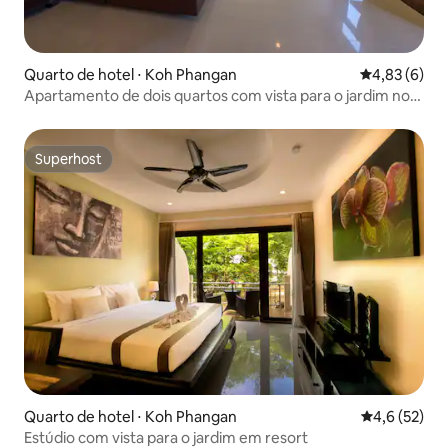
Quarto de hotel ⋅ Koh Phangan
4,83 de uma 
4,83 (6)
Apartamento de dois quartos com vista para o jardim no
resort
Superhost
Superhost
Quarto de hotel ⋅ Koh Phangan
4,6 de uma a
4,6 (52)
Estúdio com vista para o jardim em resort