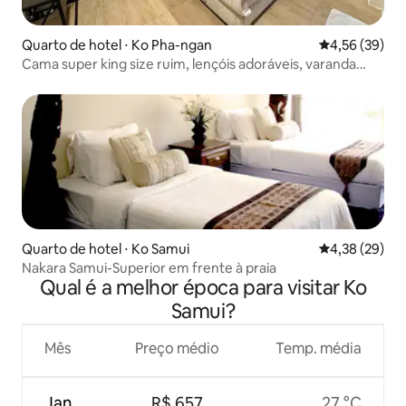
Quarto de hotel ⋅ Ko Pha-ngan
4,56 de uma a
4,56 (39)
Cama super king size ruim, lençóis adoráveis, varanda
grande
Quarto de hotel ⋅ Ko Samui
4,38 de uma a
4,38 (29)
Nakara Samui-Superior em frente à praia
Qual é a melhor época para visitar Ko
Samui?
Mês
Preço médio
Temp. média
Jan.
R$ 657
27 °C