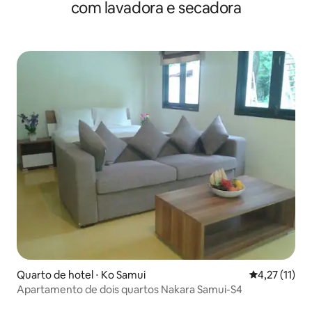
com lavadora e secadora
Quarto de hotel ⋅ Ko Samui
4,27 de uma a
4,27 (11)
Apartamento de dois quartos Nakara Samui-S4