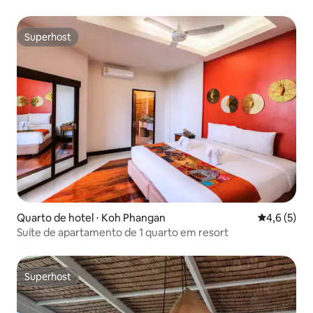
Superhost
Superhost
Quarto de hotel ⋅ Koh Phangan
4,6 de uma 
4,6 (5)
Suíte de apartamento de 1 quarto em resort
Superhost
Superhost