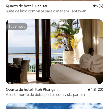
Quarto de hotel ⋅ Ban Tai
5 de uma 
5 (6)
Suíte de luxo com vista para o mar em Tantawan
Superhost
Superhost
Quarto de hotel ⋅ Koh Phangan
4,8 de uma a
4,8 (20)
Apartamento de dois quartos com vista para o mar