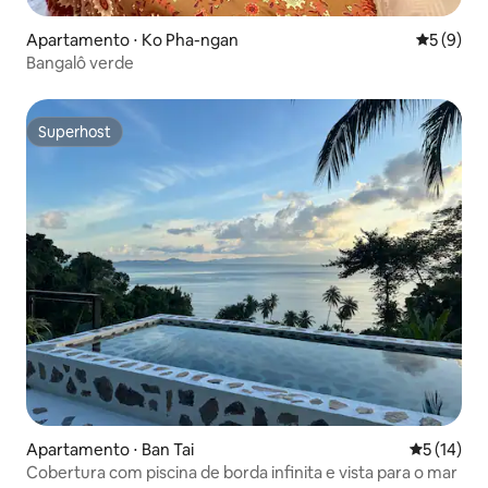
Apartamento ⋅ Ko Pha-ngan
5 de uma 
5 (9)
Bangalô verde
Superhost
Superhost
Apartamento ⋅ Ban Tai
5 de uma a
5 (14)
Cobertura com piscina de borda infinita e vista para o mar