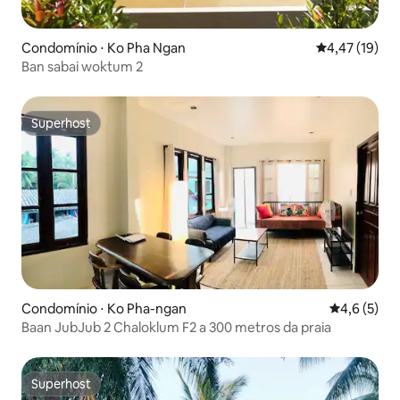
Condomínio ⋅ Ko Pha Ngan
4,47 de uma a
4,47 (19)
Ban sabai woktum 2
Superhost
Superhost
Condomínio ⋅ Ko Pha-ngan
4,6 de uma 
4,6 (5)
Baan JubJub 2 Chaloklum F2 a 300 metros da praia
Superhost
Superhost