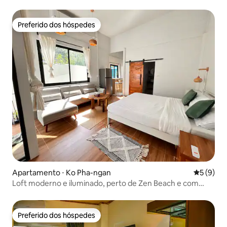
Preferido dos hóspedes
Preferido dos hóspedes
Apartamento ⋅ Ko Pha-ngan
5 de uma 
5 (9)
Loft moderno e iluminado, perto de Zen Beach e com
cama king size
Preferido dos hóspedes
Preferido dos hóspedes