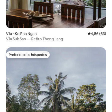
Vila ⋅ Ko Pha Ngan
4,86 de uma a
4,86 (63)
Vila Suk San — Retiro Thong Lang
Preferido dos hóspedes
Preferido dos hóspedes