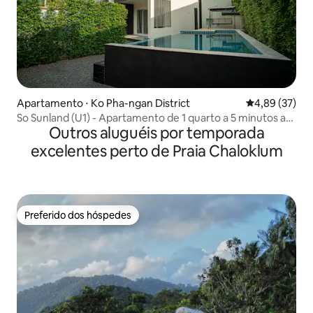
Apartamento ⋅ Ko Pha-ngan District
4,89 de uma a
4,89 (37)
So Sunland (U1) - Apartamento de 1 quarto a 5 minutos a
Outros aluguéis por temporada
pé da Praia de Malibu
excelentes perto de Praia Chaloklum
Preferido dos hóspedes
Preferido dos hóspedes