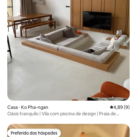
Casa ⋅ Ko Pha-ngan
4,89 de uma 
4,89 (9)
Oásis tranquilo | Vila com piscina de design | Praia de
Malibu
Preferido dos hóspedes
Preferido dos hóspedes