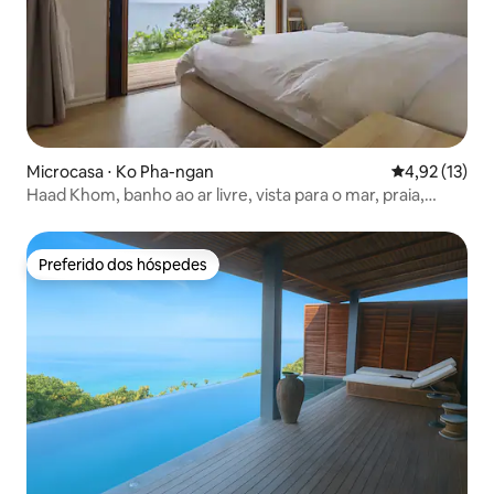
Microcasa ⋅ Ko Pha-ngan
4,92 de uma a
4,92 (13)
Haad Khom, banho ao ar livre, vista para o mar, praia,
cozinha*
Preferido dos hóspedes
Preferido dos hóspedes