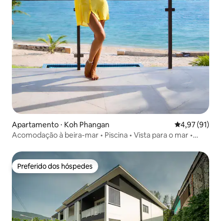
Apartamento ⋅ Koh Phangan
4,97 de uma a
4,97 (91)
Acomodação à beira-mar • Piscina • Vista para o mar •
Apartamento de 2 quartos
Preferido dos hóspedes
Preferido dos hóspedes