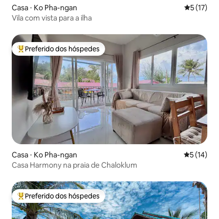
Casa ⋅ Ko Pha-ngan
5 de uma a
5 (17)
Vila com vista para a ilha
Preferido dos hóspedes
Entre os melhores preferidos dos hóspedes
Casa ⋅ Ko Pha-ngan
5 de uma a
5 (14)
Casa Harmony na praia de Chaloklum
Preferido dos hóspedes
Entre os melhores preferidos dos hóspedes