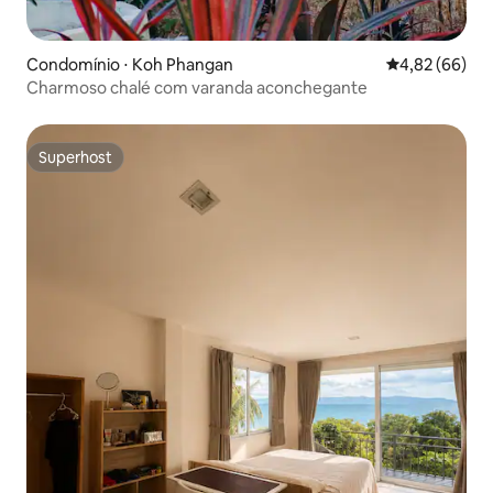
Condomínio ⋅ Koh Phangan
4,82 de uma a
4,82 (66)
Charmoso chalé com varanda aconchegante
Superhost
Superhost