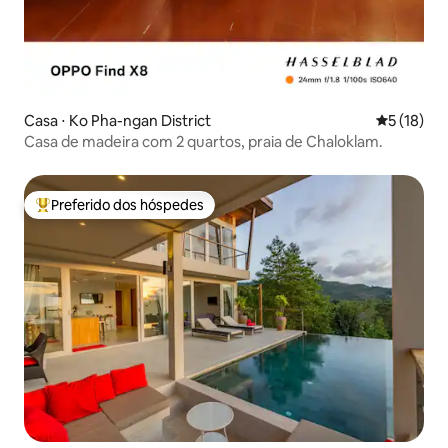
Casa ⋅ Ko Pha-ngan District
5 de uma a
5 (18)
Casa de madeira com 2 quartos, praia de Chaloklam.
Preferido dos hóspedes
Entre os melhores preferidos dos hóspedes