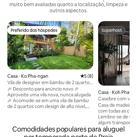
muito bem avaliadas quanto a localização, limpeza e
outros aspectos.
Preferido dos hóspedes
Superhost
Preferido dos hóspedes
Superhost
Casa ⋅ Ko Pha-ngan
5 de uma avaliação média d
5 (8)
Vila de designer em bambu de 2 quartos
com piscina compartilhada
🎉 Desconto para anúncio novo 🎉
Casa ⋅ Koh Pha-N
Aproveite uma vila nova, nunca alugada
Casebre com vist
🎉 Acomode-se em uma vila de bambu
Casa de madeira ta
de 2 quartos com design de alto nível,
com todas as com
onde tetos de pé direito duplo, vidro no
Lembre-se de que 
jardim e madeira aconchegante facilitam
algum transporte 
a vida na ilha. Dois quartos tranquilos,
Comodidades populares para aluguel
arredores ou chegar às
dois banheiros, cozinha completa e uma
privativo e tranqui
ampla sala de estar/jantar são ideais para