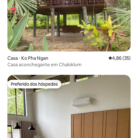
Casa ⋅ Ko Pha Ngan
4,86 de uma a
4,86 (35)
Casa aconchegante em Chaloklum
Preferido dos hóspedes
Preferido dos hóspedes