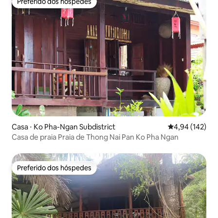
Preferido dos hóspedes
Preferido dos hóspedes
Casa ⋅ Ko Pha-Ngan Subdistrict
4,94 de uma av
4,94 (142)
Casa de praia Praia de Thong Nai Pan Ko Pha Ngan
Preferido dos hóspedes
Preferido dos hóspedes