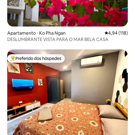
Apartamento ⋅ Ko Pha Ngan
4,94 de uma av
4,94 (118)
DESLUMBRANTE VISTA PARA O MAR BELA CASA
Preferido dos hóspedes
Entre os melhores preferidos dos hóspedes