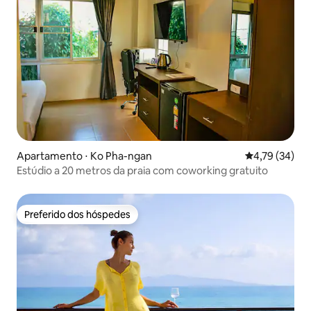
Apartamento ⋅ Ko Pha-ngan
4,79 de uma a
4,79 (34)
Estúdio a 20 metros da praia com coworking gratuito
Preferido dos hóspedes
Preferido dos hóspedes