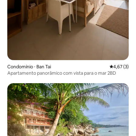
Condomínio ⋅ Ban Tai
4,67 de uma 
4,67 (3)
Apartamento panorâmico com vista para o mar 2BD