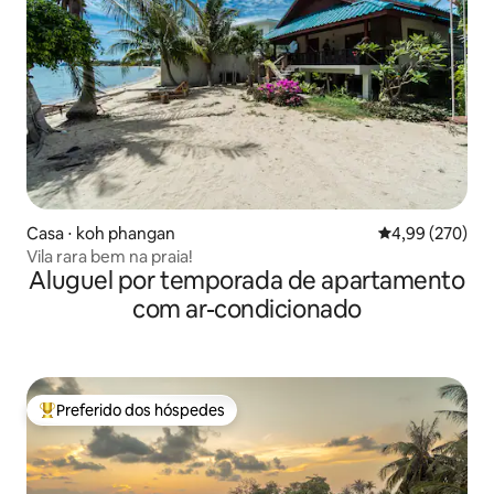
Casa ⋅ koh phangan
4,99 de uma ava
4,99 (270)
Vila rara bem na praia!
Aluguel por temporada de apartamento
com ar-condicionado
Preferido dos hóspedes
Entre os melhores preferidos dos hóspedes