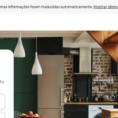
mas informações foram traduzidas automaticamente. 
Mostrar idioma
ito
ore-os usando as seta para cima e para baixo do teclado ou tocando e