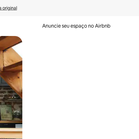
 original
Anuncie seu espaço no Airbnb
 deslizando o dedo na tela.