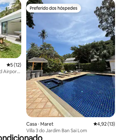
Preferido dos hóspedes
Preferido dos hóspedes
5 de uma avaliação média de 5, 12 avaliações
5 (12)
d Airport
ções
Casa ⋅ Maret
4,92 de uma avaliação
4,92 (13)
Villa 3 do Jardim Ban Sai Lom
ondicionado