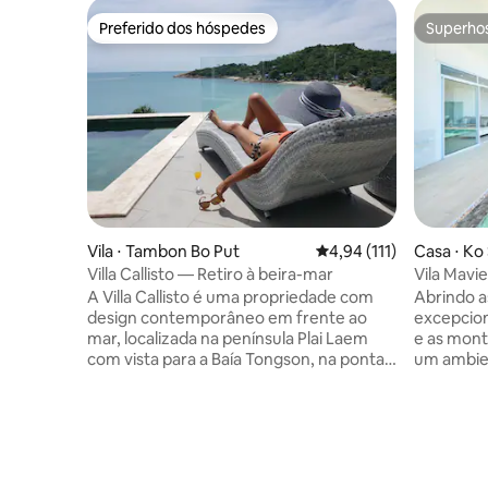
Preferido dos hóspedes
Superho
Preferido dos hóspedes
Superho
Vila ⋅ Tambon Bo Put
4,94 de uma avaliação m
4,94 (111)
Casa ⋅ Ko 
Villa Callisto — Retiro à beira-mar
Vila Mavie
A Villa Callisto é uma propriedade com
Abrindo a
design contemporâneo em frente ao
excepcion
mar, localizada na península Plai Laem
e as mont
com vista para a Baía Tongson, na ponta
um ambie
norte de Koh Samui. Adjacente a hotéis 5
Perfeita
estrelas, como Six Senses Hideaway,
um grupo 
Melati Beach Resort on Tongson Bay e
incorpora
The Ritz Carlton, oferece duas praias de
vida de espaço 
areia imaculada e restaurantes a uma
conforto 
curta distância a pé. De frente para o
ideal para