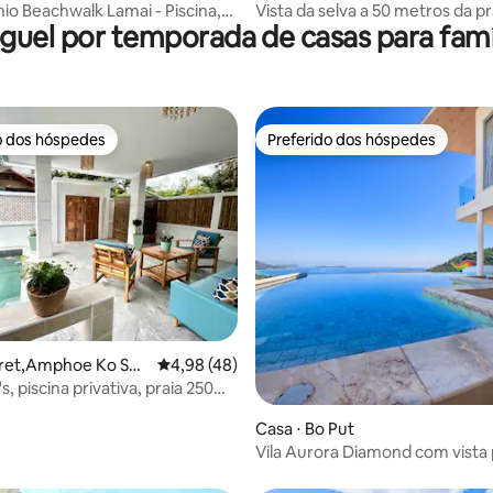
t
o Beachwalk Lamai - Piscina,
Vista da selva a 50 metros da pr
guel por temporada de casas para famí
e Localização Privilegiada
Chaweng
o dos hóspedes
Preferido dos hóspedes
o dos hóspedes
Preferido dos hóspedes
édia de 5, 101 avaliações
aret,Amphoe Ko Sa
4,98 de uma avaliação média de 5, 48 avalia
4,98 (48)
n's, piscina privativa, praia 250m,
Casa ⋅ Bo Put
Vila Aurora Diamond com vista 
mar, jacuzzi e piscina