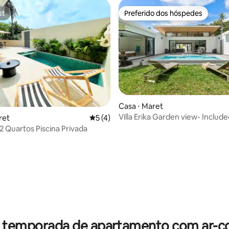
st
Preferido dos hóspedes
st
Preferido dos hóspedes
Casa ⋅ Maret
Villa Erika Garden view- Include
ret
5 de uma avaliação média de 5, 4 avalia
5 (4)
Pick up
 _ 2 Quartos Piscina Privada
média de 5, 31 avaliações
r temporada de apartamento com ar-c