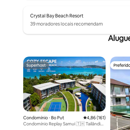
Crystal Bay Beach Resort
39 moradores locais recomendam
Alugu
Superhost
Preferid
Superhost
Preferid
Condomínio ⋅ Bo Put
4,86 de uma avaliação m
4,86 (161)
Condomínio Rеplay Samui 🇹🇭 Tailândia ,
Wi-Fi rápido