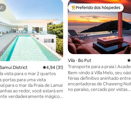
st
Preferido dos hóspedes
st
Entre os melhores preferidos d
Vila ⋅ Bo Put
4
Transporte para a praia | Acade
édia de 5, 111 avaliações
Samui District
4,94 de uma avaliação média de 5, 31 avalia
4,94 (31)
Projetor | E.Fire | Nascer do sol
Bem-vindo à Villa Melo, seu oás
la vista para o mar 2 quartos
férias definitivo aninhado entre
s portas para uma vista
encantadoras de Chaweng Noi!
al para o mar da Praia de Lamai
no paraíso, cercado por vistas
anhas ao redor, você estará em
deslumbrantes e paisagens ser
nte verdadeiramente mágico.
selva. Enquanto desfruta do se
mente adequada para acomodar
isolado, você está a poucos mi
de 4 hóspedes, a Villa Maviela
praias mais bonitas, de uma av
 design moderno e um estilo de
culinária de diversos restauran
aberto. A vila oferece
mercados noturnos vibrantes. 
espaçoso e de alto padrão —
espírito das férias enquanto s
 férias relaxantes com a família