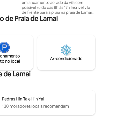
em andamento ao lado da vila com
a
possível ruído das 8h às 17h Incrível vila
inita e
de frente para a praia na praia de Lamai
 de Praia de Lamai
com 2 suítes e piscina. A Villa Zaza
oferece um espaço privativo
diretamente na praia em Lamai. Perto do
centro, você pode facilmente caminhar
pela praia até o centro de Lamai. Você
desfrutará da ampla área de estar ao ar
livre com uma mesa de jantar e uma
piscina com vista para o mar. Estaremos
ionamento
aqui durante toda a sua estadia para
Ar-condicionado
to no local
ajudar no que quiser.
a de Lamai
Pedras Hin Ta e Hin Yai
130 moradores locais recomendam