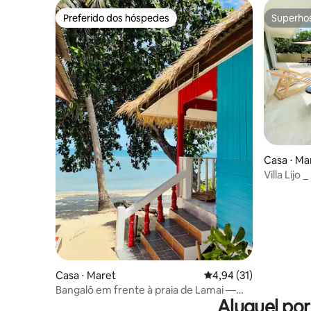
Preferido dos hóspedes
Superho
Preferido dos hóspedes
Superho
Casa ⋅ Ma
Villa Lijo
Casa ⋅ Maret
4,94 de uma avaliação 
4,94 (31)
Bangalô em frente à praia de Lamai —
Aluguel po
Koh-Rooms