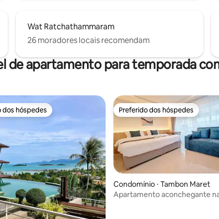
Wat Ratchathammaram
26 moradores locais recomendam
el de apartamento para temporada com
o dos hóspedes
Preferido dos hóspedes
o dos hóspedes
Preferido dos hóspedes
Condomínio ⋅ Tambon Maret
Apartamento aconchegante na 
édia de 5, 161 avaliações
Lamai