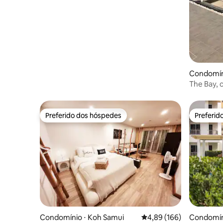
Condomíni
The Bay, 
deslumbr
Preferido dos hóspedes
Preferid
Preferido dos hóspedes
Preferid
Condomínio ⋅ Koh Samui
4,89 de uma avaliação m
4,89 (166)
Condomín