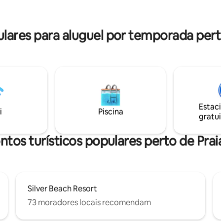
na brisa do oceano, mergulha n
. Ambos os quartos estão
refrescante piscina de borda inf
 sala de estar, proporcionando
cria memórias eternas.
sso e conveniência durante toda
ares para aluguel por temporada perto
dia.
Estac
i
Piscina
gratui
ntos turísticos populares perto de Prai
Silver Beach Resort
73 moradores locais recomendam