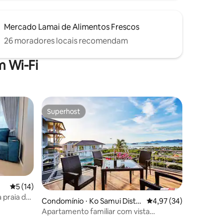
Mercado Lamai de Alimentos Frescos
26 moradores locais recomendam
 Wi-Fi
Superhost
Superhost
5 de uma avaliação média de 5, 14 avaliações
5 (14)
praia de
Condomínio ⋅ Ko Samui Distri
4,97 de uma avaliação
4,97 (34)
ct
Apartamento familiar com vista
deslumbrante para o mar e ótima