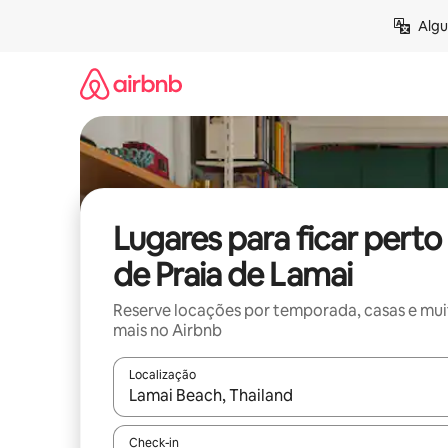
Pular
Algu
para
o
conteúdo
Lugares para ficar perto
de Praia de Lamai
Reserve locações por temporada, casas e mu
mais no Airbnb
Localização
Quando os resultados estiverem disponíveis, expl
Check-in