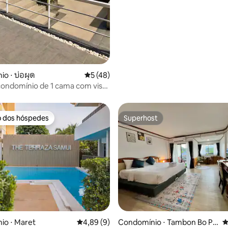
o ⋅ บ่อผุด
5 de uma avaliação média de 5, 48 avalia
5 (48)
condomínio de 1 cama com vista
ante para o mar
o dos hóspedes
Superhost
o dos hóspedes
Superhost
édia de 5, 166 avaliações
io ⋅ Maret
4,89 de uma avaliação média de 5, 9 avalia
4,89 (9)
Condomínio ⋅ Tambon Bo Pu
4