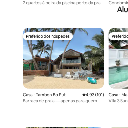
2 quartos à beira da piscina perto da praia
Condomíni
Alu
| Água filtrada no quarto
Academia 
Preferido dos hóspedes
Preferid
Preferido dos hóspedes
Preferid
Casa ⋅ Tambon Bo Put
4,93 de uma avaliação m
4,93 (101)
Casa ⋅ M
mui
Barraca de praia — apenas para quem
Villa 3 Su
ama animais
3 quartos