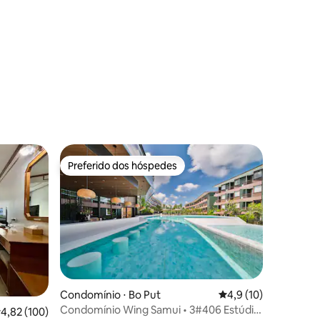
localização
ções
Preferido dos hóspedes
Preferido dos hóspedes
Condomínio ⋅ Bo Put
4,9 de uma avaliação
4,9 (10)
Condomínio Wing Samui • 3#406 Estúdio
ções
,82 de uma avaliação média de 5, 100 avaliações
4,82 (100)