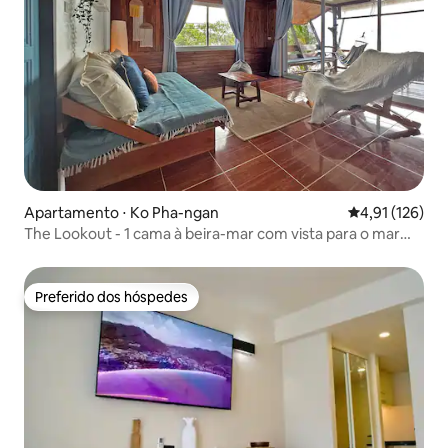
Apartamento ⋅ Ko Pha-ngan
4,91 de uma av
4,91 (126)
The Lookout - 1 cama à beira-mar com vista para o mar
incrível!
Preferido dos hóspedes
Preferido dos hóspedes