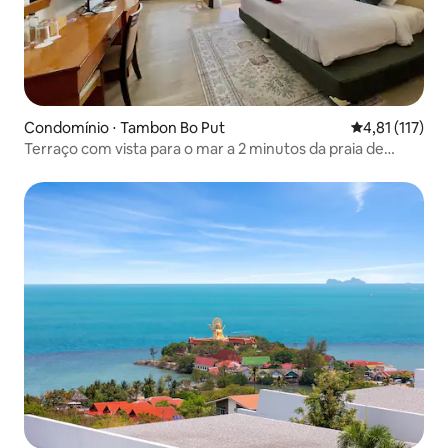
Condomínio ⋅ Tambon Bo Put
4,81 de uma av
4,81 (117)
Terraço com vista para o mar a 2 minutos da praia de
Chaweng