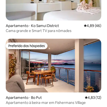
Apartamento ⋅ Ko Samui District
4,89 de uma a
4,89 (46)
Cama grande e Smart TV para nômades
Preferido dos hóspedes
Preferido dos hóspedes
Apartamento ⋅ Bo Put
4,83 de uma a
4,83 (12)
Apartamento à beira-mar em Fishermans Village