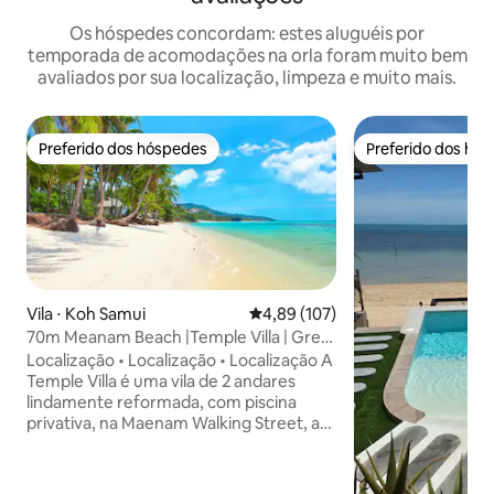
Os hóspedes concordam: estes aluguéis por
temporada de acomodações na orla foram muito bem
avaliados por sua localização, limpeza e muito mais.
Preferido dos hóspedes
Preferido dos hó
Preferido dos hóspedes
Preferido dos hó
Vila ⋅ Koh Samui
4,89 de uma avaliação média de 
4,89 (107)
70m Meanam Beach |Temple Villa | Great
Location
Localização • Localização • Localização A
Temple Villa é uma vila de 2 andares
lindamente reformada, com piscina
privativa, na Maenam Walking Street, a
apenas 70 m da Praia de Maenam.
Desfrute do seu próprio oásis de jardim
tropical com piscina privativa em forma