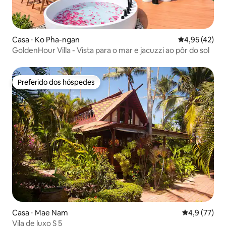
Casa ⋅ Ko Pha-ngan
4,95 de uma a
4,95 (42)
GoldenHour Villa - Vista para o mar e jacuzzi ao pôr do sol
Preferido dos hóspedes
Preferido dos hóspedes
Casa ⋅ Mae Nam
4,9 de uma a
4,9 (77)
Vila de luxo S 5