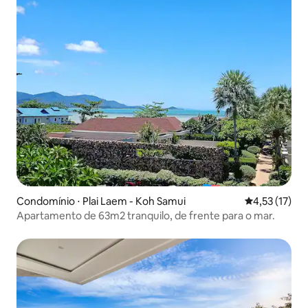
Condomínio ⋅ Plai Laem - Koh Samui
4,53 de uma a
4,53 (17)
Apartamento de 63m2 tranquilo, de frente para o mar.