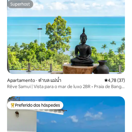
Superhost
Superhost
Apartamento ⋅ ตำบล แม่น้ำ
4,78 de uma a
4,78 (37)
Rêve Samui | Vista para o mar de luxo 2BR • Praia de Bang
Por
Preferido dos hóspedes
Entre os melhores preferidos dos hóspedes