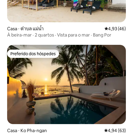
Casa ⋅ ตำบล แม่น้ำ
4,93 de uma a
4,93 (46)
À beira-mar · 2 quartos · Vista para o mar · Bang Por
Preferido dos hóspedes
Preferido dos hóspedes
Casa ⋅ Ko Pha-ngan
4,94 de uma a
4,94 (63)