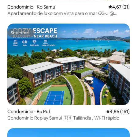
Condomínio ⋅ Ko Samui
4,67 de uma a
4,67 (21)
Apartamento de luxo com vista para o mar Q3-J @
UniQue Residences
Superhost
Superhost
Condomínio ⋅ Bo Put
4,86 de uma av
4,86 (161)
Condomínio Rеplay Samui 🇹🇭 Tailândia , Wi-Fi rápido