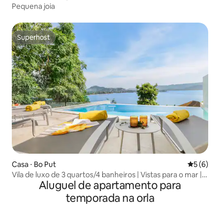
Pequena joia
Superhost
Superhost
Casa ⋅ Bo Put
5 de uma 
5 (6)
Vila de luxo de 3 quartos/4 banheiros | Vistas para o mar |
Aluguel de apartamento para
Piscina de borda infinita
temporada na orla