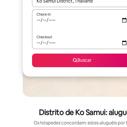
Quando os resultados estiverem disponíveis, expl
Check-in
Checkout
Buscar
Distrito de Ko Samui: alu
Os hóspedes concordam: estes aluguéis por 