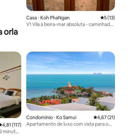
Casa ⋅ Koh PhaNgan
5 de uma avaliação
5 (13)
V1 Vila à beira-mar absoluta - caminhada
 orla
de 10 passos até o mar
ções
Condomínio ⋅ Ko Samui
4,67 de uma avaliação
4,67 (21)
Apartamento de luxo com vista para o
4,81 de uma avaliação média de 5, 117 avaliações
4,81 (117)
mar Q3-J @ UniQue Residences
 2 minutos