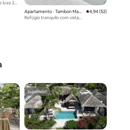
e luxo 2BR
Apartamento ⋅ Tambon Mae
4,94 de uma avaliação
4,94 (52)
Nam
Refúgio tranquilo com vista
deslumbrante e acesso à praia
ções
a
Superhost
Superhost