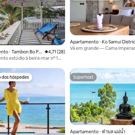
Apartamento ⋅ Ko Samui Distric
Vá em grande — Cama Imperad
édia de 5, 126 avaliações
nto ⋅ Tambon Bo Pu
4,71 de uma avaliação média de 5, 28 avalia
4,71 (28)
de 100" e vista para o mar
to estúdio à beira-mar nº 1
Center
o dos hóspedes
Superhost
o dos hóspedes
Superhost
Apartamento ⋅ ตำบล แม่น้ำ