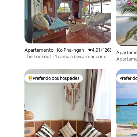
Apartamento ⋅ Ko Pha-ngan
4,91 de uma avaliação m
4,91 (126)
Apartame
The Lookout - 1 cama à beira-mar com
t
Apartamen
vista para o mar incrível!
Bangrak 
Preferido dos hóspedes
Preferid
Entre os melhores preferidos dos hóspedes
Preferid