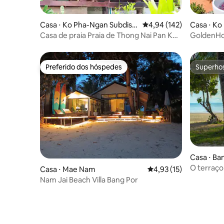
Casa ⋅ Ko Pha-Ngan Subdistr
4,94 de uma avaliação m
4,94 (142)
Casa ⋅ Ko
ict
Casa de praia Praia de Thong Nai Pan Ko
GoldenHour
Pha Ngan
jacuzzi ao
Preferido dos hóspedes
Superho
Preferido dos hóspedes
Superho
Casa ⋅ Ban
O terraço
Casa ⋅ Mae Nam
4,93 de uma avaliação 
4,93 (15)
Nam Jai Beach Villa Bang Por