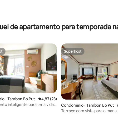
uel de apartamento para temporada na
st
Superhost
st
Superhost
média de 5, 40 avaliações
io ⋅ Tambon Bo Put
4,87 de uma avaliação média de 5, 23 avalia
4,87 (23)
to inteligente para uma vida
Condomínio ⋅ Tambon Bo Put
l. Wi-fi rápido
Terraço com vista para o mar a
da praia de Chaweng