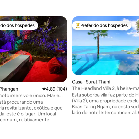
rido dos hóspedes
Preferido dos hóspedes
 melhores preferidos dos hóspedes
Entre os melhores preferidos d
Casa ⋅ Surat Thani
The Headland Villa 2, à beira-m
h Phangan
4,89 de uma avaliação média de 5, 104 avalia
4,89 (104)
sol em Samui
Esta soberba vila faz parte do 
moto imersivo e único. Mar e
(Villa 2), uma propriedade excl
está procurando uma
Baan Taling Ngam, na costa sud
a revitalizante, exótica e que
lado do hotel Intercontinental. 
este é o lugar! Um local
acesso direto à praia, piscina pr
ncomum, relativamente
borda infinita, vistas deslumbr
e acessível apenas de barco.
ilhas, cores azul-turquesa des
para casais e viajantes
e belo pôr do sol, 4 quartos tod
s que buscam um retiro sereno