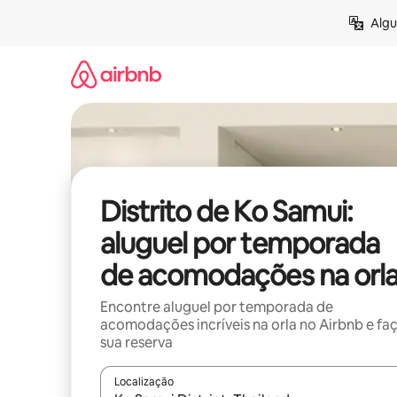
Pular
Algu
para
o
conteúdo
Distrito de Ko Samui:
aluguel por temporada
de acomodações na orl
Encontre aluguel por temporada de
acomodações incríveis na orla no Airbnb e fa
sua reserva
Localização