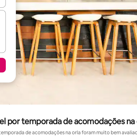
ore-os usando as seta para cima e para baixo do teclado ou tocando e
guel por temporada de acomodações na 
temporada de acomodações na orla foram muito bem avaliados