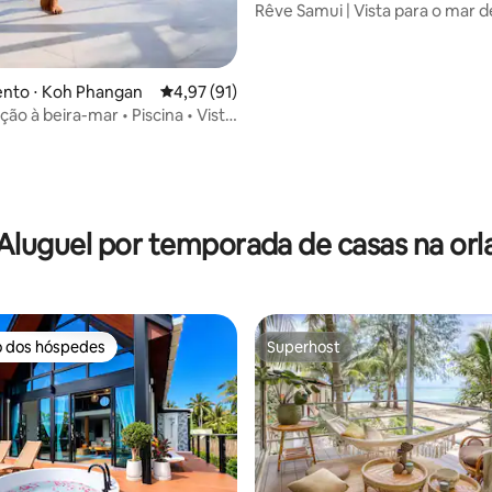
Rêve Samui | Vista para o mar d
• Praia de Bang Por
nto ⋅ Koh Phangan
4,97 de uma avaliação média de 5, 91 avalia
4,97 (91)
o à beira-mar • Piscina • Vista
r • Apartamento de 2 quartos
média de 5, 44 avaliações
Aluguel por temporada de casas na orl
o dos hóspedes
Superhost
o dos hóspedes
Superhost