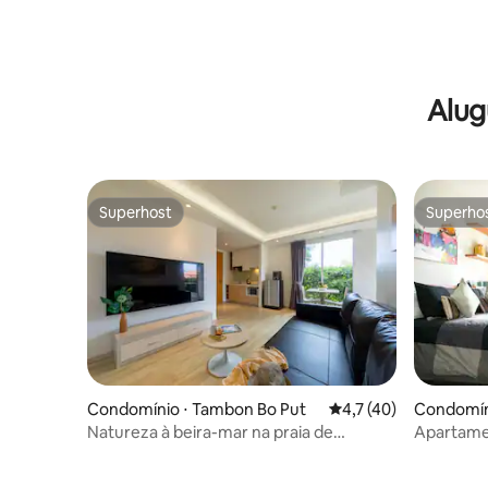
Alug
Superhost
Superho
Superhost
Superho
Condomínio ⋅ Tambon Bo Put
4,7 de uma avaliação 
4,7 (40)
Condomín
Natureza à beira-mar na praia de
Apartamen
Chaweng
confortáve