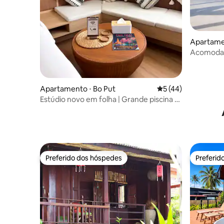
Apartame
Acomodaçã
para o ma
Apartamento ⋅ Bo Put
5 de uma avaliação 
5 (44)
Estúdio novo em folha | Grande piscina e
academia | 7 minutos da praia!
Preferido dos hóspedes
Preferid
Preferido dos hóspedes
Preferid