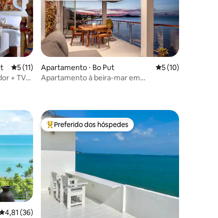
t
5 de uma avaliação média de 5, 11 avaliações
5 (11)
Apartamento ⋅ Bo Put
5 de uma avaliação
5 (10)
or + TV
Apartamento à beira-mar em
ções
Fishermans Village
Preferido dos hóspedes
Entre os melhores preferidos dos hóspedes
4,81 de uma avaliação média de 5, 36 avaliações
4,81 (36)