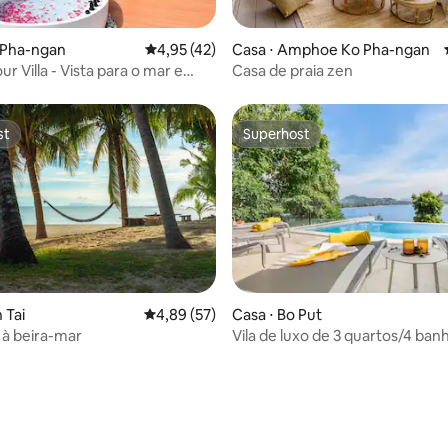
édia de 5, 142 avaliações
 Pha-ngan
4,95 de uma avaliação média de 5, 42 avalia
4,95 (42)
Casa ⋅ Amphoe Ko Pha-ngan
 Villa - Vista para o mar e
Casa de praia zen
 pôr do sol
st
Superhost
st
Superhost
 Tai
4,89 de uma avaliação média de 5, 57 avalia
4,89 (57)
Casa ⋅ Bo Put
 à beira-mar
Vila de luxo de 3 quartos/4 banh
média de 5, 15 avaliações
Vistas para o mar | Piscina de b
infinita