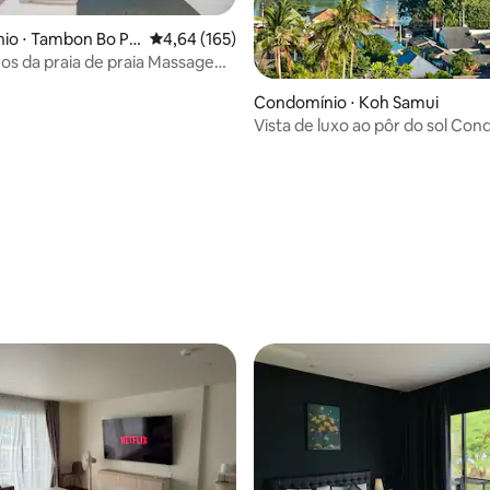
io ⋅ Tambon Bo Pu
4,64 de uma avaliação média de 5, 165 avalia
4,64 (165)
 Massagem
a
média de 5, 79 avaliações
Condomínio ⋅ Koh Samui
Vista de luxo ao pôr do sol Co
Ideal para 3-4 hóspedes.