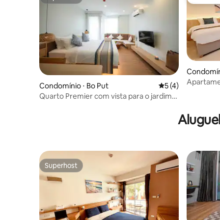
Superhost
Preferid
Condomín
Apartame
Condomínio ⋅ Bo Put
5 de uma avaliação
5 (4)
Lamai
Quarto Premier com vista para o jardim
gerenciado pela LP
Alugue
Superhost
Superhost