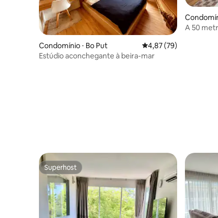
Condomín
t
A 50 metros da praia de praia
tailandes
Condomínio ⋅ Bo Put
4,87 de uma avaliação 
4,87 (79)
Estúdio aconchegante à beira-mar
Superhost
Superhost