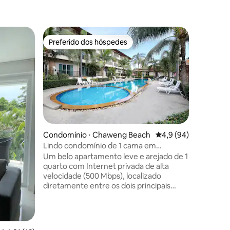
Condomín
Preferido dos hóspedes
Preferi
Preferido dos hóspedes
Preferi
The Bay,
deslumbr
Bem-vind
quarto na
Samui! S
privilegi
mistura p
conveniên
espaço de
uma sensação 
Condomínio ⋅ Chaweng Beach
4,9 de uma avaliação
4,9 (94)
repleto d
Lindo condomínio de 1 cama em
ções
que você apr
Whispering Palms
Um belo apartamento leve e arejado de 1
viagem r
quarto com Internet privada de alta
um retir
velocidade (500 Mbps), localizado
oferece a
diretamente entre os dois principais
experiên
pontos de acesso da movimentada
Chaweng e a deslumbrante Bophut (vila
de pescadores). A 5 a 7 minutos de carro
de praias incríveis. O complexo dispõe de