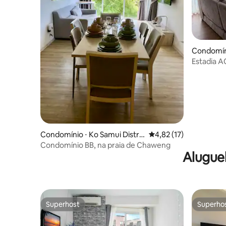
Condomín
Estadia 
de Lamai 
Condomínio ⋅ Ko Samui Distric
4,82 de uma avaliação 
4,82 (17)
t Surat Thani 84320
Condomínio BB, na praia de Chaweng
Alugue
Superhost
Superho
Superhost
Superho