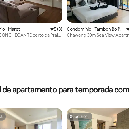
io ⋅ Maret
5 de uma avaliação média de 5, 3 avalia
5 (3)
Condomínio ⋅ Tambon Bo Pu
4
t
ACONCHEGANTE perto da Praia
Chaweng 30m Sea View Apart
para 4 hóspedes
BlueStar
média de 5, 17 avaliações
l de apartamento para temporada com 
st
Superhost
st
Superhost