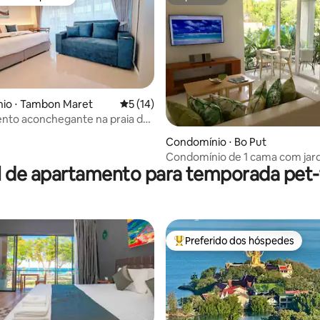
o dos hóspedes
Superhost
io ⋅ Tambon Maret
5 de uma avaliação média de 5, 14 avalia
5 (14)
nto aconchegante na praia de
 média de 5, 4 avaliações
Condomínio ⋅ Bo Put
Condomínio de 1 cama com jar
l de apartamento para temporada pet-f
privativo em Samui Sunrise 24
Preferido dos hóspedes
Entre os melhores preferidos d