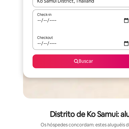
Quando os resultados estiverem disponíveis, expl
Check-in
Checkout
Buscar
Distrito de Ko Samui: 
Os hóspedes concordam: estes aluguéis d