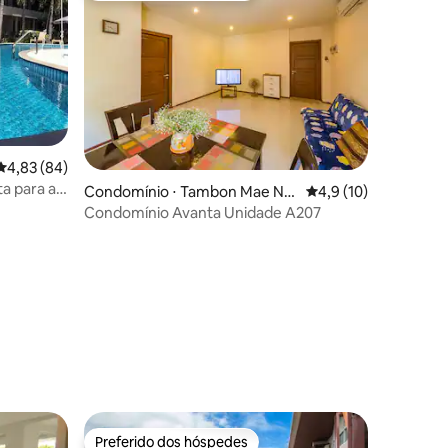
4,83 de uma avaliação média de 5, 84 avaliações
4,83 (84)
a para a
Condomínio ⋅ Tambon Mae Na
4,9 de uma avaliação
4,9 (10)
)
m
Condomínio Avanta Unidade A207
ções
Preferido dos hóspedes