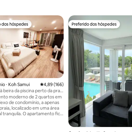
o dos hóspedes
Preferido dos hóspedes
o dos hóspedes
Preferido dos hóspedes
média de 5, 54 avaliações
io ⋅ Koh Samui
4,89 de uma avaliação média de 5, 166 avalia
4,89 (166)
à beira da piscina perto da praia
trada no quarto
nto moderno de 2 quartos em
exo de condomínio, a apenas
 praia, localizado em uma área
la. O apartamento fica
r, ao lado da piscina
hada, com acesso direto à
Desfrute de uma atmosfera