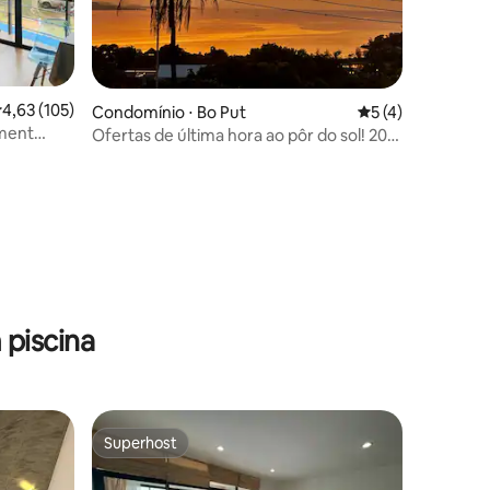
ções
,63 de uma avaliação média de 5, 105 avaliações
4,63 (105)
Condomínio ⋅ Bo Put
5 de uma avaliaçã
5 (4)
ment
Ofertas de última hora ao pôr do sol! 20%
de desconto
piscina
Superhost
Superhost