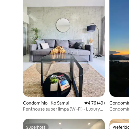
Condomínio ⋅ Ko Samui
4,76 de uma avaliação 
4,76 (49)
Condomín
Penthouse super limpa (Wi-Fi) - Luxury
Condomín
Pad #407
Superhost
Preferid