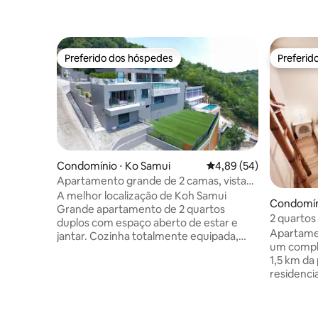
Preferido dos hóspedes
Preferid
Preferido dos hóspedes
Preferid
Condomínio ⋅ Ko Samui
4,89 de uma avaliação 
4,89 (54)
Apartamento grande de 2 camas, vistas
incríveis para o mar
A melhor localização de Koh Samui
Condomín
Grande apartamento de 2 quartos
2 quartos 
duplos com espaço aberto de estar e
| Água fil
Apartame
jantar. Cozinha totalmente equipada,
um compl
com acabamento de alta qualidade por
1,5 km da
toda parte . Todos os quartos oferecem
residencial tranqui
vistas fantásticas para o mar. O
no 1º anda
apartamento está anexado a uma vila
compartil
familiar de 4 camas, com acesso
piscina. 
compartilhado a piscina de borda infinita