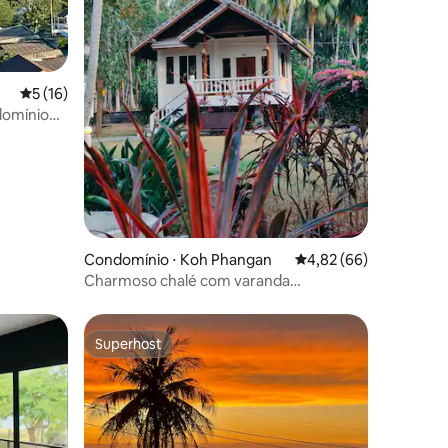
ções
5 de uma avaliação média de 5, 16 avaliações
5 (16)
ndomínio
Condomínio ⋅ Koh Phangan
4,82 de uma avaliação
4,82 (66)
Charmoso chalé com varanda
aconchegante
Superhost
Superhost