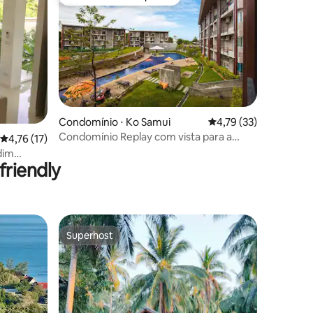
Preferido dos hóspedes
ções
Condomínio ⋅ Ko Samui
4,79 de uma avaliação
4,79 (33)
Condomínio Replay com vista para a
4,76 de uma avaliação média de 5, 17 avaliações
4,76 (17)
piscina
dim
riendly
Superhost
os hóspedes
Superhost