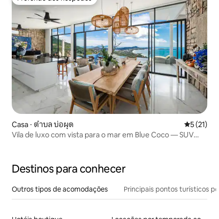
Preferido dos hóspedes
Casa ⋅ ตำบล บ่อผุด
5 de uma a
5 (21)
Vila de luxo com vista para o mar em Blue Coco — SUV
4x4 incluso
Destinos para conhecer
Outros tipos de acomodações
Principais pontos turísticos po