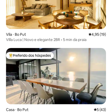
Vila ⋅ Bo Put
4,95 de uma a
4,95 (19)
Villa Luca | Novo e elegante 2BR • 5 min da praia
Preferido dos hóspedes
Entre os melhores preferidos dos hóspedes
Casa ⋅ Bo Put
5 de uma a
5 (43)