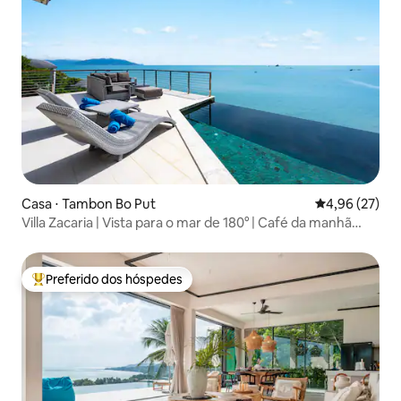
Casa ⋅ Tambon Bo Put
4,96 de uma a
4,96 (27)
Villa Zacaria | Vista para o mar de 180° | Café da manhã
incluso
Preferido dos hóspedes
Entre os melhores preferidos dos hóspedes