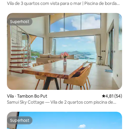
Vila de 3 quartos com vista para o mar | Piscina de borda
infinita | Koh Samui
Superhost
Superhost
Vila ⋅ Tambon Bo Put
4,81 de uma a
4,81 (54)
Samui Sky Cottage — Vila de 2 quartos com piscina de
borda infinita
Superhost
Superhost