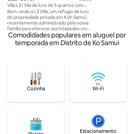
equipada com ar c
Villa L3 | Vila de luxo de 5 quartos com
e outras comodida
piscina privativa
Bem-vindo à L3 Villa, um refúgio de luxo
Aproveite a vista 
de propriedade privada em Koh Samui,
sol e uma pequena 
recentemente administrado pela nossa
x 1,5 m, 1,0 m de p
família para oferecer aos hóspedes uma
acesso à praia (5 
Comodidades populares em aluguel por
estadia verdadeiramente personalizada
espetacular para 
e confortável. Projetada pensando em
temporada em Distrito de Ko Samui
espaço, privacidade e comodidade,
nossa vila é ideal para famílias ou grupos
que buscam uma experiência tranquila,
mas sofisticada, na ilha. A vila conta com
amplas áreas de estar internas e
externas, uma piscina privativa e 5
quartos, cada um com banheiro
privativo, permitindo que todos
Cozinha
Wi-Fi
desfrutem de momentos
compartilhados e de espaço pessoal.
Estacionamento