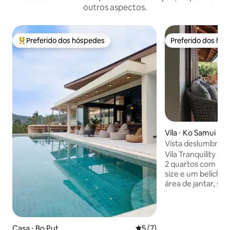
outros aspectos.
Preferido dos hóspedes
Preferido dos hó
Entre os melhores preferidos dos hóspedes
Preferido dos hó
Vila ⋅ Ko Samui Dist
Vista deslumbrante
Tranquility
Vila Tranquility Samui Villa elegan
2 quartos com ban
size e um beliche)
área de jantar, sal
aconchegante no an
de entreteniment
no andar de baixo,
necessário. Toda a
Casa ⋅ Bo Put
5 de uma avaliação média d
5 (7)