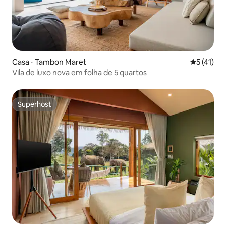
Casa ⋅ Tambon Maret
5 de uma a
5 (41)
Vila de luxo nova em folha de 5 quartos
Superhost
Superhost