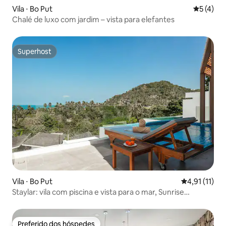
Vila ⋅ Bo Put
5 de uma 
5 (4)
Chalé de luxo com jardim – vista para elefantes
Superhost
Superhost
Vila ⋅ Bo Put
4,91 de uma a
4,91 (11)
Staylar: vila com piscina e vista para o mar, Sunrise
Chaweng Noi C3
Preferido dos hóspedes