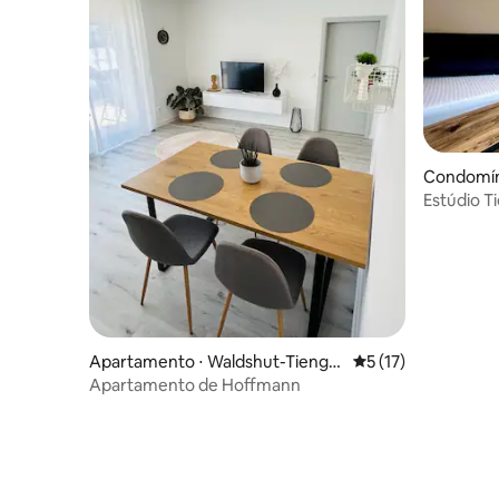
Condomín
en
Estúdio Ti
Idílico
Apartamento ⋅ Waldshut-Tienge
5 de uma avaliação 
5 (17)
n
Apartamento de Hoffmann