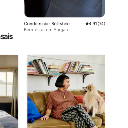
Condomínio ⋅ Böttstein
4,91 de uma avaliação
4,91 (74)
Bem-estar em Aargau
sais