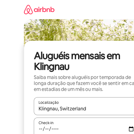
Pular
para
o
conteúdo
Aluguéis mensais em
Klingnau
Saiba mais sobre aluguéis por temporada de
longa duração que fazem você se sentir em c
em estadias de um mês ou mais.
Localização
Quando os resultados estiverem disponíveis, expl
Check-in