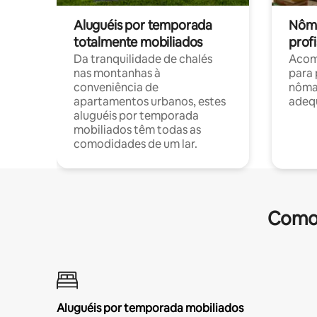
Aluguéis por temporada
Nôma
totalmente mobiliados
profi
Da tranquilidade de chalés
Acom
nas montanhas à
para 
conveniência de
nôma
apartamentos urbanos, estes
adequ
aluguéis por temporada
mobiliados têm todas as
comodidades de um lar.
Comod
Aluguéis por temporada mobiliados