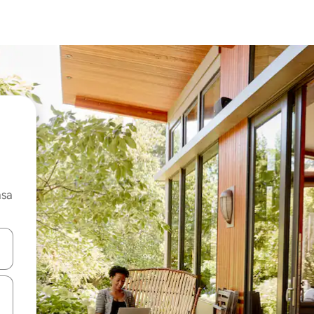
asa
ore-os usando as seta para cima e para baixo do teclado ou tocando e