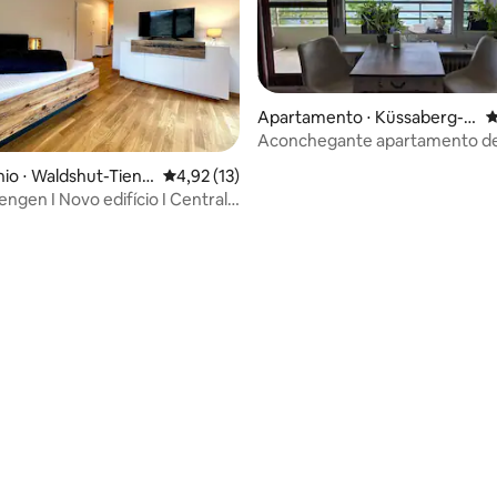
Apartamento ⋅ Küssaberg-R
4
heinheim
Aconchegante apartamento de
no Reno
io ⋅ Waldshut-Tieng
4,92 de uma avaliação média de 5, 13 avalia
4,92 (13)
engen I Novo edifício I Central I
média de 5, 17 avaliações