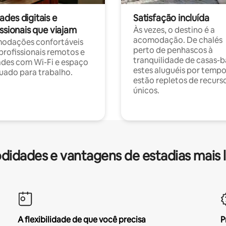
des digitais e
Satisfação incluída
ssionais que viajam
Às vezes, o destino é a
acomodação. De chalés
odações confortáveis
perto de penhascos à
profissionais remotos e
tranquilidade de casas-b
des com Wi-Fi e espaço
estes aluguéis por temp
ado para trabalho.
estão repletos de recurs
únicos.
idades e vantagens de estadias mais 
A flexibilidade de que você precisa
P