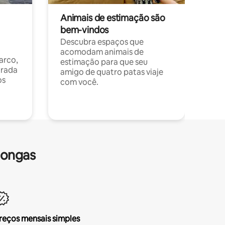
Animais de estimação são
bem-vindos
Descubra espaços que
acomodam animais de
arco,
estimação para que seu
orada
amigo de quatro patas viaje
os
com você.
longas
reços mensais simples