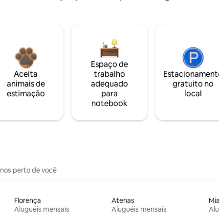
Espaço de
Aceita
trabalho
Estacionament
animais de
adequado
gratuito no
estimação
para
local
notebook
inos perto de você
Florença
Atenas
Mi
Aluguéis mensais
Aluguéis mensais
Alu