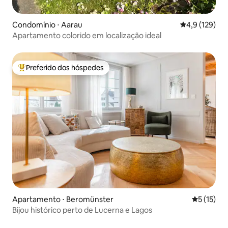
Condomínio ⋅ Aarau
4,9 de uma av
4,9 (129)
Apartamento colorido em localização ideal
Preferido dos hóspedes
Entre os melhores preferidos dos hóspedes
Apartamento ⋅ Beromünster
5 de uma a
5 (15)
Bijou histórico perto de Lucerna e Lagos