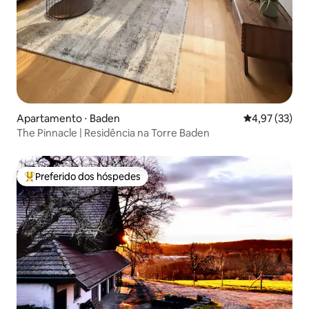
Apartamento ⋅ Baden
4,97 de uma a
4,97 (33)
The Pinnacle | Residência na Torre Baden
Preferido dos hóspedes
Entre os melhores preferidos dos hóspedes