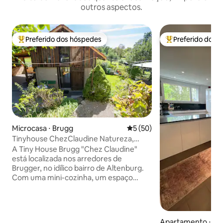
outros aspectos.
Preferido dos hóspedes
Preferido dos 
Entre os melhores preferidos dos hóspedes
Entre os melhore
Microcasa ⋅ Brugg
5 de uma avaliação média de
5 (50)
Tinyhouse ChezClaudine Natureza,
Relaxamento, Jardim, Aare
A Tiny House Brugg "Chez Claudine"
está localizada nos arredores de
Brugger, no idílico bairro de Altenburg.
Com uma mini-cozinha, um espaço
aconchegante para dormir e trabalhar
na galeria com vista, um assento no
jardim selvagem e romântico,
estacionamento gratuito e Wi-Fi. Um
Apartamento ⋅ Le