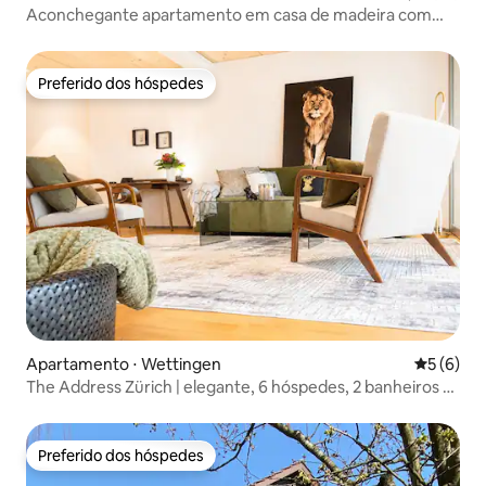
Aconchegante apartamento em casa de madeira com
jardim
Preferido dos hóspedes
Preferido dos hóspedes
Apartamento ⋅ Wettingen
5 de uma 
5 (6)
The Address Zürich | elegante, 6 hóspedes, 2 banheiros e
estacionamento
Preferido dos hóspedes
Preferido dos hóspedes