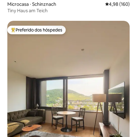
Microcasa ⋅ Schinznach
4,98 de uma av
4,98 (160)
Tiny Haus am Teich
Preferido dos hóspedes
Entre os melhores preferidos dos hóspedes