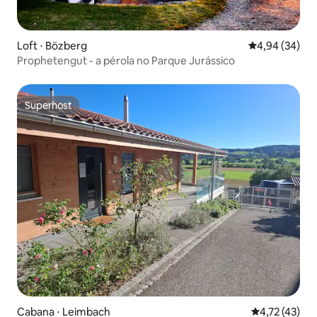
Loft ⋅ Bözberg
4,94 de uma a
4,94 (34)
Prophetengut - a pérola no Parque Jurássico
Superhost
Superhost
Cabana ⋅ Leimbach
4,72 de uma a
4,72 (43)