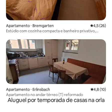
Apartamento ⋅ Bremgarten
4,5 de uma a
4,5 (26)
Estúdio com cozinha compacta e banheiro privativo,
Bremgarten AG
Apartamento ⋅ Erlinsbach
4,8 de uma a
4,8 (10)
Apartamento no andar térreo (T) reformado
Aluguel por temporada de casas na orla