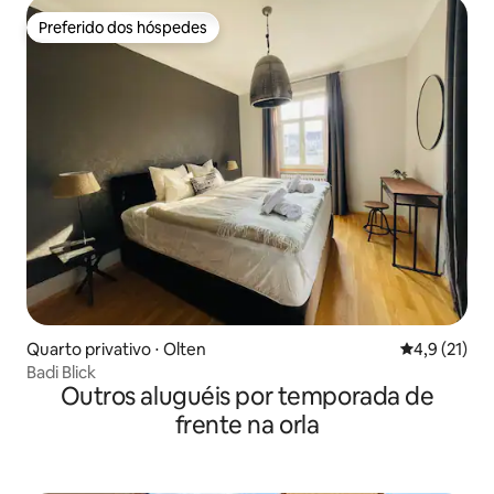
Preferido dos hóspedes
Preferido dos hóspedes
Quarto privativo ⋅ Olten
4,9 de uma a
4,9 (21)
Badi Blick
Outros aluguéis por temporada de
frente na orla