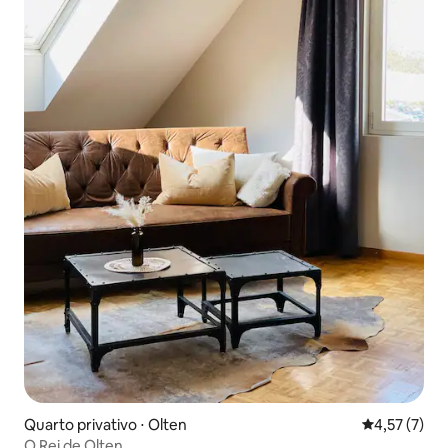
Quarto privativo ⋅ Olten
4,57 de uma 
4,57 (7)
O Rei de Olten