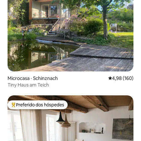
Microcasa ⋅ Schinznach
4,98 de uma av
4,98 (160)
Tiny Haus am Teich
Preferido dos hóspedes
Entre os melhores preferidos dos hóspedes