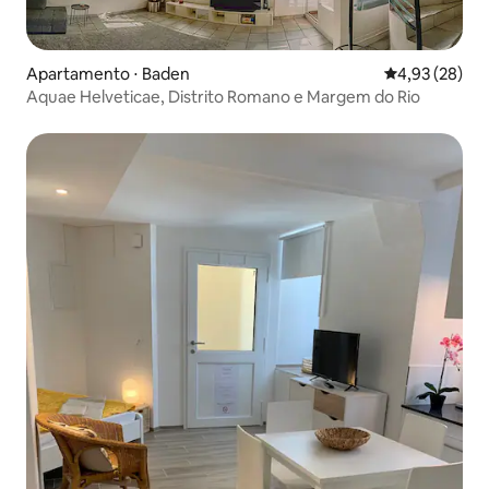
Apartamento ⋅ Baden
4,93 de uma a
4,93 (28)
Aquae Helveticae, Distrito Romano e Margem do Rio