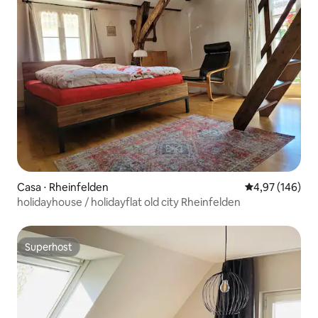
Casa ⋅ Rheinfelden
4,97 de uma av
4,97 (146)
holidayhouse / holidayflat old city Rheinfelden
Superhost
Superhost