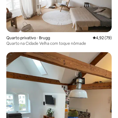
Quarto privativo ⋅ Brugg
4,92 de uma a
4,92 (79)
Quarto na Cidade Velha com toque nômade