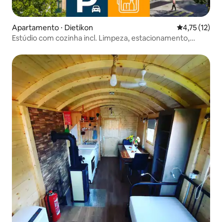
Apartamento ⋅ Dietikon
4,75 de uma a
4,75 (12)
Estúdio com cozinha incl. Limpeza, estacionamento,
bebidas