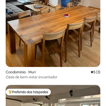
Condomínio ⋅ Muri
5 de uma 
5 (3)
Oásis de bem-estar encantador
Preferido dos hóspedes
Entre os melhores preferidos dos hóspedes