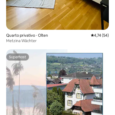
Quarto privativo ⋅ Olten
4,74 de uma a
4,74 (54)
Metzina Wächter
Superhost
Superhost