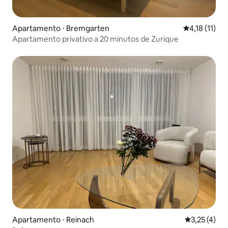
Apartamento ⋅ Bremgarten
4,18 de uma 
4,18 (11)
Apartamento privativo a 20 minutos de Zurique
Apartamento ⋅ Reinach
3,25 de uma 
3,25 (4)