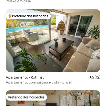
Relaxe em casa
Preferido dos hóspedes
Entre os melhores preferidos dos hóspedes
Apartamento ⋅ Rothrist
5 de uma a
5 (12)
Apartamento com piscina e vista incrível
Preferido dos hóspedes
Preferido dos hóspedes