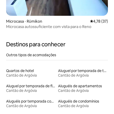
Microcasa ⋅ Rümikon
4,78 de uma a
4,78 (37)
Microcasa autossuficiente com vista para o Reno
Destinos para conhecer
Outros tipos de acomodações
Quartos de hotel
Aluguel por temporada de townhouses
Cantão de Argóvia
Cantão de Argóvia
Aluguel por temporada de flats
Aluguéis de apartamentos
Cantão de Argóvia
Cantão de Argóvia
Aluguéis por temporada com banheira de hidromassagem
Aluguéis de condomínios
Cantão de Argóvia
Cantão de Argóvia