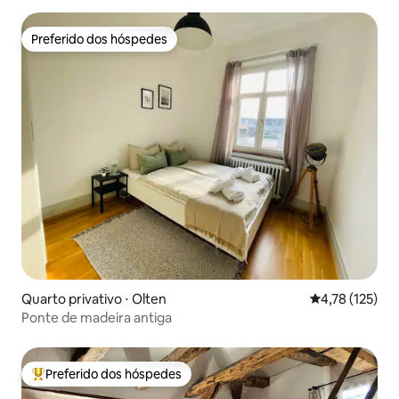
Preferido dos hóspedes
Preferido dos hóspedes
Quarto privativo ⋅ Olten
4,78 de uma av
4,78 (125)
Ponte de madeira antiga
Preferido dos hóspedes
Entre os melhores preferidos dos hóspedes