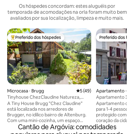
Os hóspedes concordam: estes aluguéis por
temporada de acomodações na orla foram muito bem
avaliados por sua localização, limpeza e muito mais.
Preferido dos hóspedes
Preferido dos hó
Entre os melhores preferidos dos hóspedes
Preferido dos hó
Microcasa ⋅ Brugg
5 de uma avaliação média de
5 (49)
Apartamento ⋅ Rh
Tinyhouse ChezClaudine Natureza,
Apartamento 3 Qua
Relaxamento, Jardim, Aare
Suíça
A Tiny House Brugg "Chez Claudine"
Apartamento comp
está localizada nos arredores de
para 1-4 pessoas e
Brugger, no idílico bairro de Altenburg.
protegido como pa
Com uma mini-cozinha, um espaço
coração da cidade
Cantão de Argóvia: comodidades
aconchegante para dormir e trabalhar
com vista para a hi
na galeria com vista, um assento no
minutos a pé da e