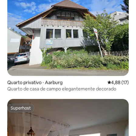
Quarto privativo ⋅ Aarburg
4,88 de uma a
4,88 (17)
Quarto de casa de campo elegantemente decorado
Superhost
Superhost