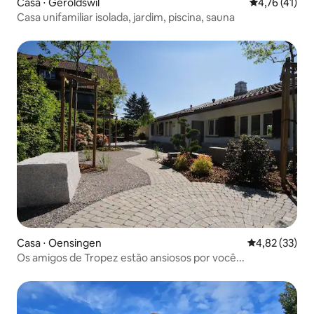
Casa ⋅ Geroldswil
4,76 de uma a
4,76 (41)
Casa unifamiliar isolada, jardim, piscina, sauna
Casa ⋅ Oensingen
4,82 de uma a
4,82 (33)
Os amigos de Tropez estão ansiosos por você...