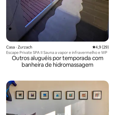
Casa ⋅ Zurzach
4,9 de uma a
4,9 (29)
Escape Private SPA II Sauna a vapor e infravermelho e WP
Outros aluguéis por temporada com
banheira de hidromassagem