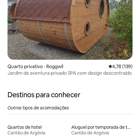
Quarto privativo ⋅ Roggwil
4,78 de uma av
4,78 (139)
Jardim de aventura privado SPA com design descontraído
Destinos para conhecer
Outros tipos de acomodações
Quartos de hotel
Aluguel por temporada de townhouses
Cantão de Argóvia
Cantão de Argóvia