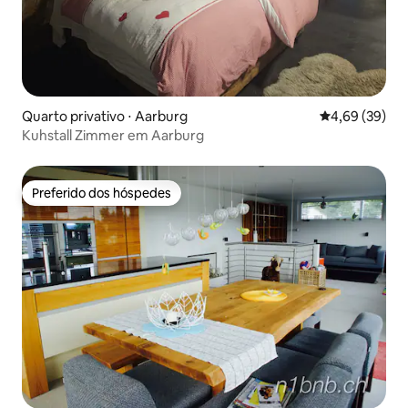
Quarto privativo ⋅ Aarburg
4,69 de uma a
4,69 (39)
Kuhstall Zimmer em Aarburg
Preferido dos hóspedes
Preferido dos hóspedes