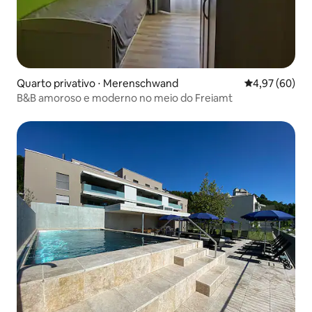
Quarto privativo ⋅ Merenschwand
4,97 de uma a
4,97 (60)
B&B amoroso e moderno no meio do Freiamt