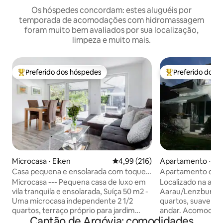
Os hóspedes concordam: estes aluguéis por
temporada de acomodações com hidromassagem
foram muito bem avaliados por sua localização,
limpeza e muito mais.
Preferido dos hóspedes
Preferido dos 
Entre os melhores preferidos dos hóspedes
Entre os melhore
Microcasa ⋅ Eiken
4,99 de uma avaliação média de 
4,99 (216)
Apartamento ⋅ Ru
Casa pequena e ensolarada com toque
Apartamento de 3,
japonês
SBB e A1
Microcasa --- Pequena casa de luxo em
Localizado na ag
vila tranquila e ensolarada, Suíça 50 m2 -
Aarau/Lenzburg, 
Uma microcasa independente 2 1/2
quartos, suavemen
quartos, terraço próprio para jardim
andar. Acomodação
Cantão de Argóvia: comodidades
Estacionamento gratuito O melhor
Casa de dois apar