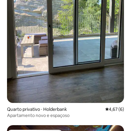
Quarto privativo ⋅ Holderbank
4,67 de uma 
4,67 (6)
Apartamento novo e espaçoso