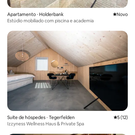
Apartamento ⋅ Holderbank
Novo lugar
Novo
Estúdio mobiliado com piscina e academia
Suíte de hóspedes ⋅ Tegerfelden
5 de uma a
5 (12)
Izzyness Wellness Haus & Private Spa