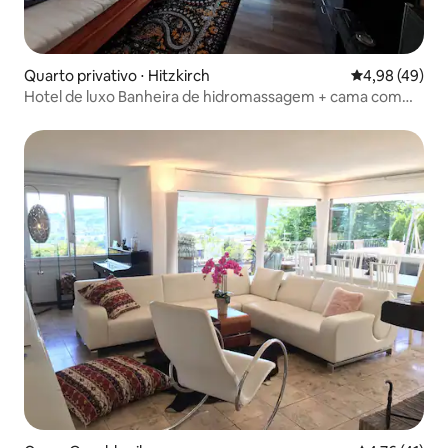
Quarto privativo ⋅ Hitzkirch
4,98 de uma a
4,98 (49)
Hotel de luxo Banheira de hidromassagem + cama com
dossel