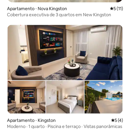
Apartamento ⋅ Nova Kingston
5 de uma a
5 (11)
Cobertura executiva de 3 quartos em New Kingston
Apartamento ⋅ Kingston
5 de uma 
5 (4)
Moderno · 1 quarto · Piscina e terraço · Vistas panorâmicas