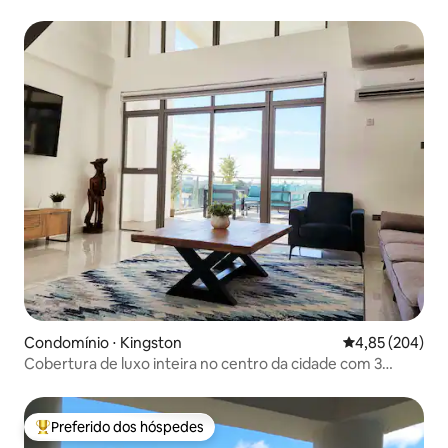
Condomínio ⋅ Kingston
4,85 de uma ava
4,85 (204)
Cobertura de luxo inteira no centro da cidade com 3
quartos e 3 banheiros
Preferido dos hóspedes
Entre os melhores preferidos dos hóspedes