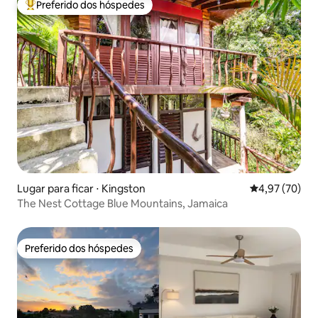
Preferido dos hóspedes
Entre os melhores preferidos dos hóspedes
Lugar para ficar ⋅ Kingston
4,97 de uma a
4,97 (70)
The Nest Cottage Blue Mountains, Jamaica
Preferido dos hóspedes
Preferido dos hóspedes