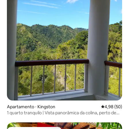
Apartamento ⋅ Kingston
4,98 de uma a
4,98 (50)
1 quarto tranquilo | Vista panorâmica da colina, perto de
Irish Town