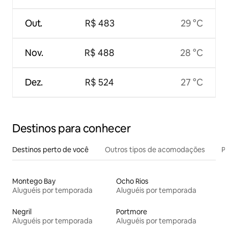
Out.
R$ 483
29 °C
Nov.
R$ 488
28 °C
Dez.
R$ 524
27 °C
Destinos para conhecer
Destinos perto de você
Outros tipos de acomodações
Pr
Montego Bay
Ocho Rios
Aluguéis por temporada
Aluguéis por temporada
Negril
Portmore
Aluguéis por temporada
Aluguéis por temporada