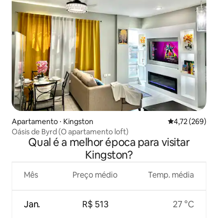
Apartamento ⋅ Kingston
4,72 de uma av
4,72 (269)
Oásis de Byrd (O apartamento loft)
Qual é a melhor época para visitar
Kingston?
Mês
Preço médio
Temp. média
Jan.
R$ 513
27 °C