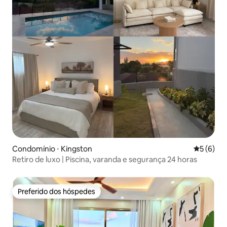
Condomínio ⋅ Kingston
5 de uma 
5 (6)
Retiro de luxo | Piscina, varanda e segurança 24 horas
Preferido dos hóspedes
Preferido dos hóspedes