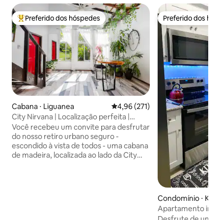
Preferido dos hóspedes
Preferido dos hó
Entre os melhores preferidos dos hóspedes
Preferido dos hó
Cabana ⋅ Liguanea
4,96 de uma avaliação média de 
4,96 (271)
City Nirvana | Localização perfeita |
Descontraia e aproveite
Você recebeu um convite para desfrutar
do nosso retiro urbano seguro -
escondido à vista de todos - uma cabana
de madeira, localizada ao lado da City
Cabin na vibrante área de Liguanea.
Reconecte-se com a natureza, desfrute
de vistas incríveis para a montanha,
passeie pelo nosso jardim verdejante e
Condomínio ⋅ Kin
ouça pássaros durante o dia e criaturas à
Apartamento inte
noite. A base perfeita para explorar o
com piscina e vista
Desfrute de um n