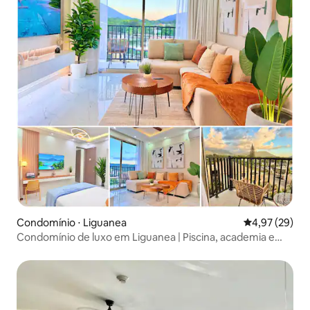
Condomínio ⋅ Liguanea
4,97 de uma a
4,97 (29)
Condomínio de luxo em Liguanea | Piscina, academia e
vista para a montanha