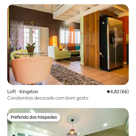
Loft ⋅ Kingston
4,82 de uma a
4,82 (66)
Condomínio decorado com bom gosto
Preferido dos hóspedes
Preferido dos hóspedes