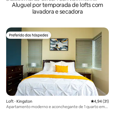
Aluguel por temporada de lofts com
CIDADE
lavadora e secadora
Preferido dos hóspedes
Preferido dos hóspedes
Loft ⋅ Kingston
4,94 de uma a
4,94 (31)
Apartamento moderno e aconchegante de 1 quarto em
Kingston.