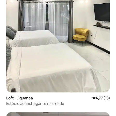
Loft ⋅ Liguanea
4,77 de uma a
4,77 (13)
Estúdio aconchegante na cidade