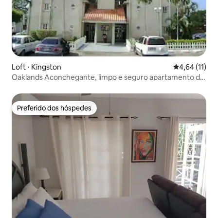
Loft ⋅ Kingston
4,64 de uma a
4,64 (11)
Oaklands Aconchegante, limpo e seguro apartamento de
1 BB
Preferido dos hóspedes
Preferido dos hóspedes