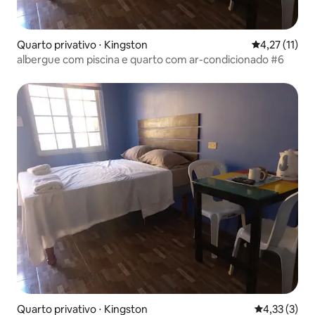
Quarto privativo ⋅ Kingston
4,27 de uma a
4,27 (11)
albergue com piscina e quarto com ar-condicionado #6
Quarto privativo ⋅ Kingston
4,33 de uma 
4,33 (3)