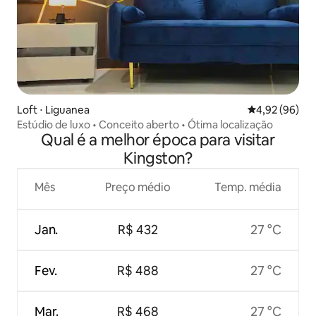
Loft ⋅ Liguanea
4,92 de uma a
4,92 (96)
Estúdio de luxo • Conceito aberto • Ótima localização
Qual é a melhor época para visitar
Kingston?
Mês
Preço médio
Temp. média
Jan.
R$ 432
27 °C
Fev.
R$ 488
27 °C
Mar.
R$ 468
27 °C