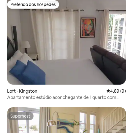
Preferido dos hóspedes
Preferido dos hóspedes
Loft ⋅ Kingston
4,89 de uma 
4,89 (9)
Apartamento estúdio aconchegante de 1 quarto com
estacionamento gratuito.
Superhost
Superhost