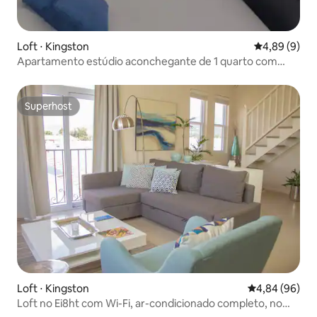
Loft ⋅ Kingston
4,89 de uma 
4,89 (9)
Apartamento estúdio aconchegante de 1 quarto com
estacionamento gratuito.
Superhost
Superhost
Loft ⋅ Kingston
4,84 de uma av
4,84 (96)
Loft no Ei8ht com Wi-Fi, ar-condicionado completo, no
centro de Kingston