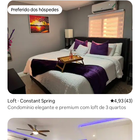
Preferido dos hóspedes
Preferido dos hóspedes
Loft ⋅ Constant Spring
4,93 de uma a
4,93 (43)
Condomínio elegante e premium com loft de 3 quartos