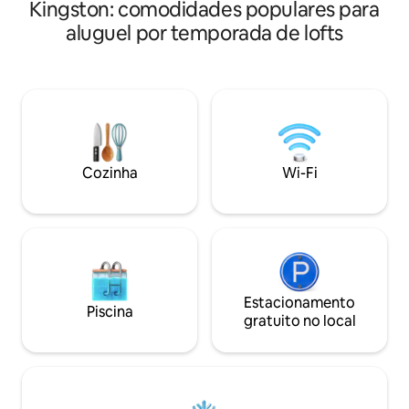
tem uma piscina p
Kingston: comodidades populares para
nosso WI-FI GRATUITO e rápido.
relaxantes ou noit
Reserve ou faça uma consulta agora.
aluguel por temporada de lofts
Cozinha
Wi-Fi
Estacionamento
Piscina
gratuito no local