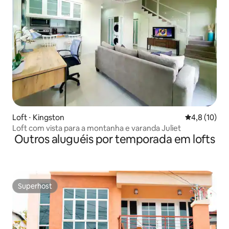
Loft ⋅ Kingston
4,8 de uma a
4,8 (10)
Loft com vista para a montanha e varanda Juliet
Outros aluguéis por temporada em lofts
Superhost
Superhost