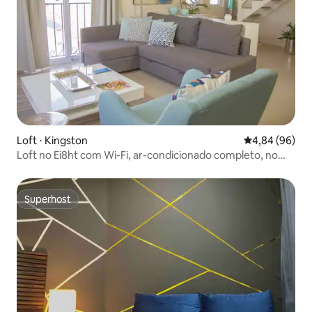
Loft ⋅ Kingston
4,84 de uma av
4,84 (96)
Loft no Ei8ht com Wi-Fi, ar-condicionado completo, no
centro de Kingston
Superhost
Superhost