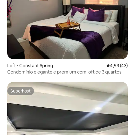
Loft ⋅ Constant Spring
4,93 de uma a
4,93 (43)
Condomínio elegante e premium com loft de 3 quartos
Superhost
Superhost