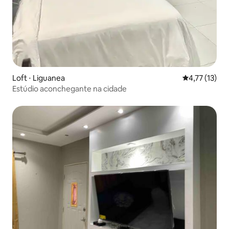
Loft ⋅ Liguanea
4,77 de uma a
4,77 (13)
Estúdio aconchegante na cidade