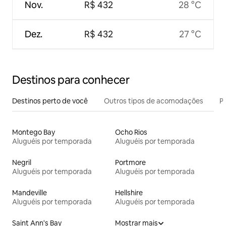
Nov.
R$ 432
28 °C
Dez.
R$ 432
27 °C
Destinos para conhecer
Destinos perto de você
Outros tipos de acomodações
Pr
Montego Bay
Ocho Rios
Aluguéis por temporada
Aluguéis por temporada
Negril
Portmore
Aluguéis por temporada
Aluguéis por temporada
Mandeville
Hellshire
Aluguéis por temporada
Aluguéis por temporada
Saint Ann's Bay
Mostrar mais