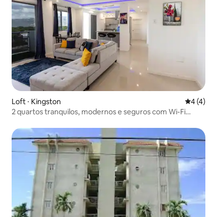
Loft ⋅ Kingston
4 de uma 
4 (4)
2 quartos tranquilos, modernos e seguros com Wi-Fi
rápido e entrada inteligente