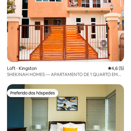
Loft ⋅ Kingston
4,6 de uma 
4,6 (5)
SHEKINAH HOMES — APARTAMENTO DE 1 QUARTO EM
KINGSTON
Preferido dos hóspedes
Preferido dos hóspedes