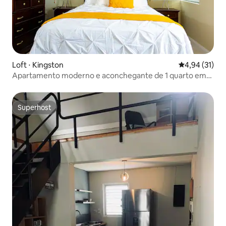
Loft ⋅ Kingston
4,94 de uma a
4,94 (31)
Apartamento moderno e aconchegante de 1 quarto em
Kingston.
Superhost
Superhost