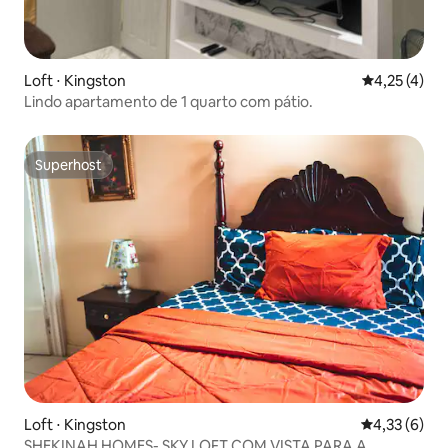
Loft ⋅ Kingston
4,25 de uma 
4,25 (4)
Lindo apartamento de 1 quarto com pátio.
Superhost
Superhost
Loft ⋅ Kingston
4,33 de uma 
4,33 (6)
SHEKINAH HOMES- SKY LOFT COM VISTA PARA A