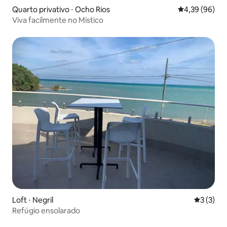
Quarto privativo ⋅ Ocho Rios
4,39 de uma a
4,39 (96)
Viva facilmente no Místico
Loft ⋅ Negril
3 de uma 
3 (3)
Refúgio ensolarado