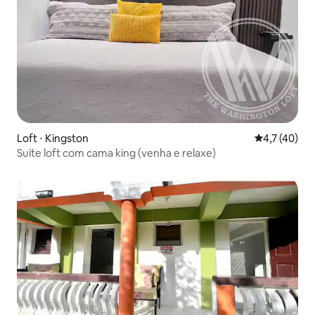
Loft ⋅ Kingston
4,7 de uma a
4,7 (40)
Suíte loft com cama king (venha e relaxe)