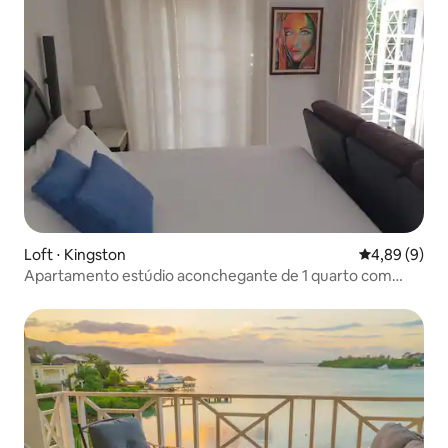
Loft ⋅ Kingston
4,89 de uma 
4,89 (9)
Apartamento estúdio aconchegante de 1 quarto com
estacionamento gratuito.