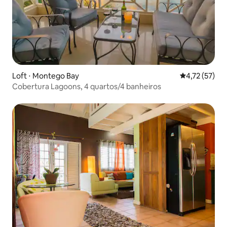
Loft ⋅ Montego Bay
4,72 de uma a
4,72 (57)
Cobertura Lagoons, 4 quartos/4 banheiros