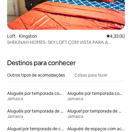
Loft ⋅ Kingston
4,33 de uma 
4,33 (6)
SHEKINAH HOMES- SKY LOFT COM VISTA PARA A
CIDADE
Destinos para conhecer
Outros tipos de acomodações
Coisas para fazer
Aluguéis por temporada com suítes privativas
Aluguéis por temporada com caiaque
Jamaica
Jamaica
Aluguéis por temporada de acomodações de luxo
Aluguel por temporada de microcasas
Jamaica
Jamaica
Aluguel por temporada de casas na terra
Aluguéis de espaços com acesso direto a pistas de esqui