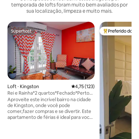
temporada de lofts foram muito bem avaliados por
sua localização, limpeza e muito mais.
Superhost
Preferido dos 
Superhost
Entre os melhore
Loft ⋅ Kingston
4,75 de uma avaliação média de 
4,75 (123)
Rei e Rainha*2 quartos*Fechado*Perto
de Devon House*Wi-Fi
Aproveite este incrível bairro na cidade
de Kingston, onde você pode
comer,fazer compras e se divertir. Este
apartamento de férias é ideal para você
se você está vindo de férias, trabalho
remoto ou emergência familiar. A uma
curta distância a pé da mundialmente