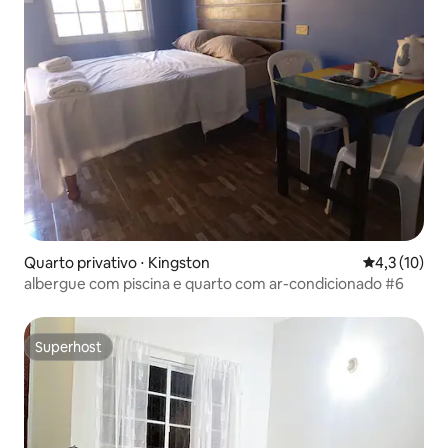
Quarto privativo ⋅ Kingston
4,3 de uma a
4,3 (10)
albergue com piscina e quarto com ar-condicionado #6
Superhost
Superhost