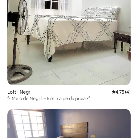
Loft ⋅ Negril
4,75 de uma 
4,75 (4)
°• Meio de Negril ~ 5 min a pé da praia •°