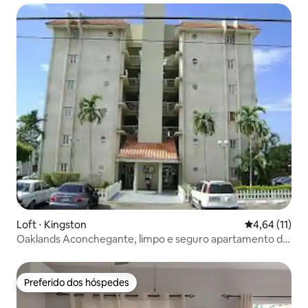
Loft ⋅ Kingston
4,64 de uma a
4,64 (11)
Oaklands Aconchegante, limpo e seguro apartamento de
1 BB
Preferido dos hóspedes
Preferido dos hóspedes