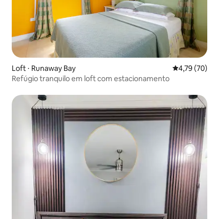
Loft ⋅ Runaway Bay
4,79 de uma a
4,79 (70)
Refúgio tranquilo em loft com estacionamento