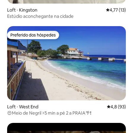
Loft ⋅ Kingston
4,77 de uma a
4,77 (13)
Estúdio aconchegante na cidade
Preferido dos hóspedes
Preferido dos hóspedes
Loft ⋅ West End
4,8 de uma a
4,8 (93)
😍Meio de Negril ☓5 min a pé 2 a PRAIA🌴❗