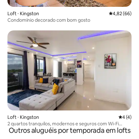
Loft ⋅ Kingston
4,82 de uma a
4,82 (66)
Condomínio decorado com bom gosto
Loft ⋅ Kingston
4 de uma 
4 (4)
2 quartos tranquilos, modernos e seguros com Wi-Fi
Outros aluguéis por temporada em lofts
rápido e entrada inteligente