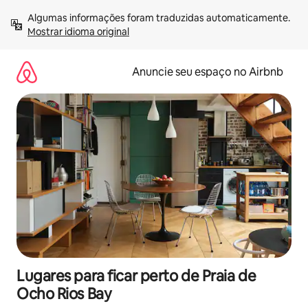
Pular
Algumas informações foram traduzidas automaticamente. 
para
Mostrar idioma original
o
conteúdo
Anuncie seu espaço no Airbnb
Lugares para ficar perto de Praia de
Ocho Rios Bay