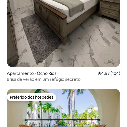
Apartamento ⋅ Ocho Rios
4,97 de uma av
4,97 (104)
Brisa de verão em um refúgio secreto
Preferido dos hóspedes
Preferido dos hóspedes