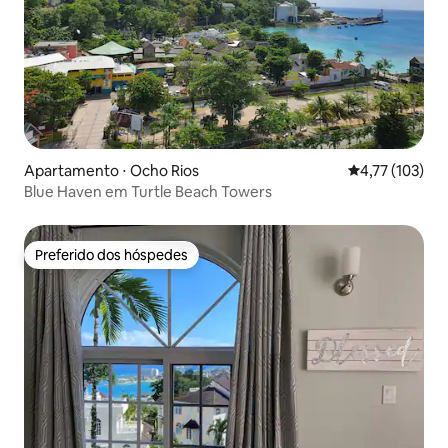
Apartamento ⋅ Ocho Rios
4,77 de uma av
4,77 (103)
Blue Haven em Turtle Beach Towers
Preferido dos hóspedes
Preferido dos hóspedes