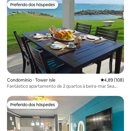
Preferido dos hóspedes
Preferido dos hóspedes
Condomínio ⋅ Tower Isle
4,89 de uma av
4,89 (108)
Fantástico apartamento de 2 quartos à beira-mar Sea
Palms..Ocho Rios
Preferido dos hóspedes
Preferido dos hóspedes