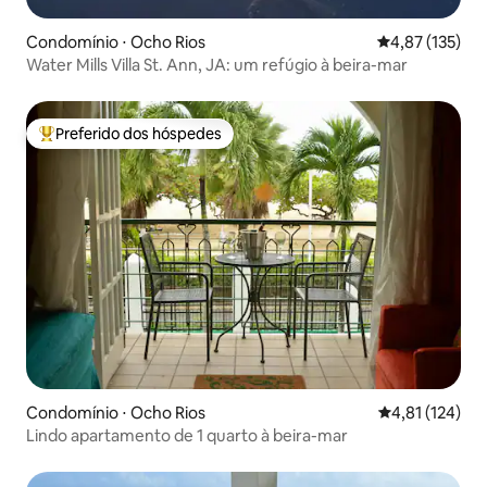
Condomínio ⋅ Ocho Rios
4,87 de uma av
4,87 (135)
Water Mills Villa St. Ann, JA: um refúgio à beira-mar
Preferido dos hóspedes
Entre os melhores preferidos dos hóspedes
Condomínio ⋅ Ocho Rios
4,81 de uma av
4,81 (124)
Lindo apartamento de 1 quarto à beira-mar