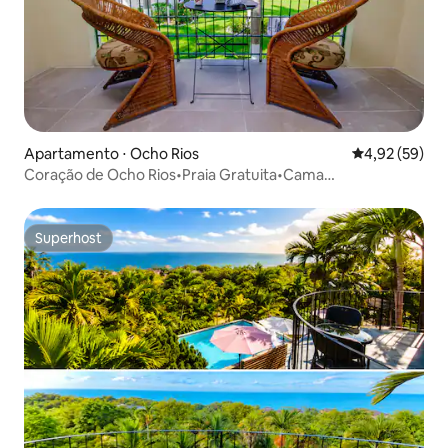
Apartamento ⋅ Ocho Rios
4,92 de uma a
4,92 (59)
Coração de Ocho Rios•Praia Gratuita•Cama
King•Piscina•150Mbps
Superhost
Superhost