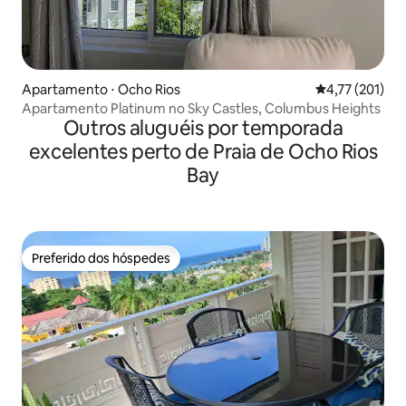
Apartamento ⋅ Ocho Rios
4,77 de uma av
4,77 (201)
Apartamento Platinum no Sky Castles, Columbus Heights
Outros aluguéis por temporada
excelentes perto de Praia de Ocho Rios
Bay
Preferido dos hóspedes
Preferido dos hóspedes