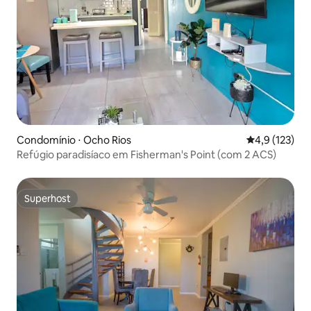
Condomínio ⋅ Ocho Rios
4,9 de uma av
4,9 (123)
Refúgio paradisíaco em Fisherman's Point (com 2 ACS)
Superhost
Superhost