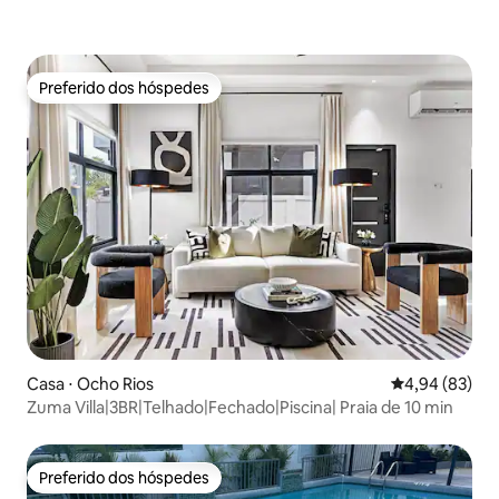
Preferido dos hóspedes
Preferido dos hóspedes
Casa ⋅ Ocho Rios
4,94 de uma a
4,94 (83)
Zuma Villa|3BR|Telhado|Fechado|Piscina| Praia de 10 min
Preferido dos hóspedes
Preferido dos hóspedes