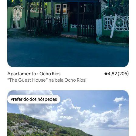
Apartamento ⋅ Ocho Rios
4,82 de uma ava
4,82 (206)
“The Guest House” na bela Ocho Ríos!
Preferido dos hóspedes
Preferido dos hóspedes