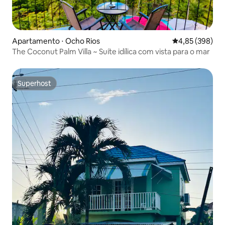
Apartamento ⋅ Ocho Rios
4,85 de uma ava
4,85 (398)
The Coconut Palm Villa ~ Suíte idílica com vista para o mar
Superhost
Superhost