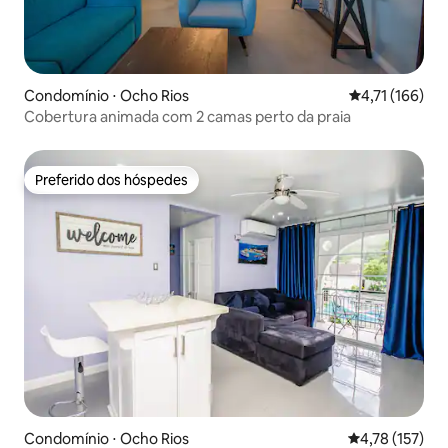
Condomínio ⋅ Ocho Rios
4,71 de uma av
4,71 (166)
Cobertura animada com 2 camas perto da praia
Preferido dos hóspedes
Preferido dos hóspedes
Condomínio ⋅ Ocho Rios
4,78 de uma av
4,78 (157)