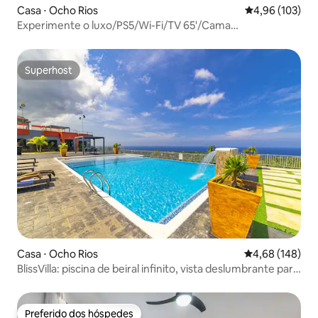
Casa ⋅ Ocho Rios
4,96 de uma av
4,96 (103)
Experimente o luxo/PS5/Wi-Fi/TV 65'/Cama
aconchegante/5min twn
Superhost
Superhost
Casa ⋅ Ocho Rios
4,68 de uma av
4,68 (148)
BlissVilla: piscina de beiral infinito, vista deslumbrante para
o mar/mtn
Preferido dos hóspedes