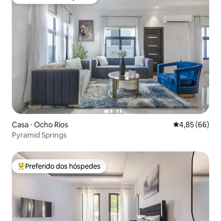
Preferido dos hóspedes
Casa ⋅ Ocho Rios
4,85 de uma a
4,85 (66)
Pyramid Springs
Preferido dos hóspedes
Entre os melhores preferidos dos hóspedes