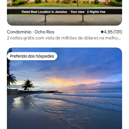
Condomínio ⋅ Ocho Rios
4,95 de uma av
4,95 (131)
2 noites grátis com vista de milhões de dólares na melhor
localização de JA
Preferido dos hóspedes
Preferido dos hóspedes