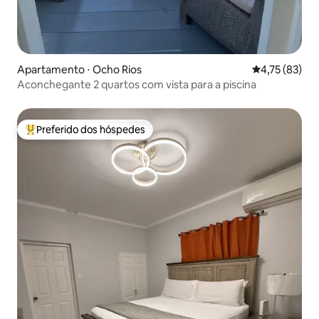
Apartamento ⋅ Ocho Rios
4,75 de uma a
4,75 (83)
Aconchegante 2 quartos com vista para a piscina
Preferido dos hóspedes
Entre os melhores preferidos dos hóspedes