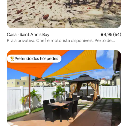
Casa ⋅ Saint Ann's Bay
4,95 de uma a
4,95 (64)
Praia privativa. Chef e motorista disponíveis. Perto de
Ochi. 5 estrelas
Preferido dos hóspedes
Entre os melhores preferidos dos hóspedes