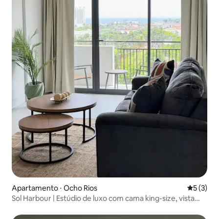
Apartamento ⋅ Ocho Rios
5 de uma 
5 (3)
Sol Harbour | Estúdio de luxo com cama king-size, vista
para o mar e piscina