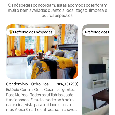
Os hóspedes concordam: estas acomodações foram
muito bem avaliadas quanto a localização, limpeza e
outros aspectos.
Preferido dos hóspedes
Preferido dos hó
Entre os melhores preferidos dos hóspedes
Preferido dos hó
Condomínio ⋅ Ocho Rios
4,93 de uma avaliação média de 
4,93 (299)
Estúdio Central Ochi! Casa inteligente
Alexa + Vista para o mar + 2 piscinas
Post Melissa- Todos os utilitários estão
funcionando. Estúdio moderno à beira
da piscina, vista para a cidade e para o
mar. Alexa Smart e entrada sem chave.
Central em Ocho Rios, segurança