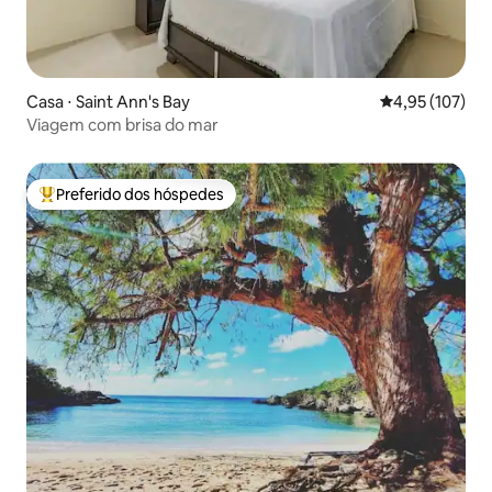
Casa ⋅ Saint Ann's Bay
4,95 de uma av
4,95 (107)
Viagem com brisa do mar
Preferido dos hóspedes
Entre os melhores preferidos dos hóspedes