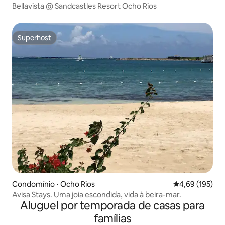
Bellavista @ Sandcastles Resort Ocho Rios
Superhost
Superhost
Condomínio ⋅ Ocho Rios
4,69 de uma av
4,69 (195)
Avisa Stays. Uma joia escondida, vida à beira-mar.
Aluguel por temporada de casas para
famílias