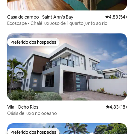
Casa de campo ⋅ Saint Ann's Bay
4,83 de uma a
4,83 (54)
Ecoscape - Chalé luxuoso de 1 quarto junto ao rio
Preferido dos hóspedes
Preferido dos hóspedes
Vila ⋅ Ocho Rios
4,83 de uma a
4,83 (18)
Oásis de luxo no oceano
Preferido dos hóspedes