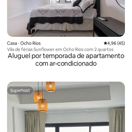
Casa ⋅ Ocho Rios
4,96 de uma a
4,96 (45)
Vila de férias Sunflower em Ocho Rios com 2 quartos
Aluguel por temporada de apartamento
com ar-condicionado
Superhost
Superhost