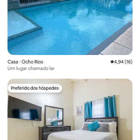
Casa ⋅ Ocho Rios
4,94 de uma a
4,94 (16)
Um lugar chamado lar
Preferido dos hóspedes
Preferido dos hóspedes