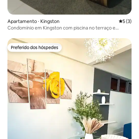
Apartamento ⋅ Kingston
5 de uma 
5 (3)
Condomínio em Kingston com piscina no terraço e
gazebo
Preferido dos hóspedes
Preferido dos hóspedes