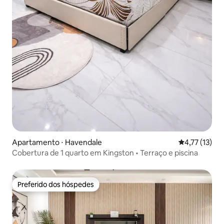
Apartamento ⋅ Havendale
4,77 de uma a
4,77 (13)
Cobertura de 1 quarto em Kingston • Terraço e piscina
Preferido dos hóspedes
Preferido dos hóspedes