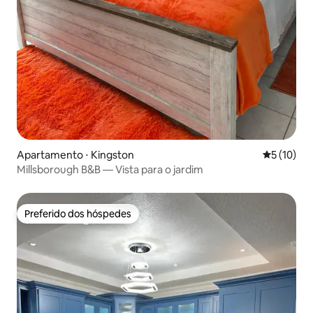
Apartamento ⋅ Kingston
5 de uma a
5 (10)
Millsborough B&B — Vista para o jardim
Preferido dos hóspedes
Preferido dos hóspedes