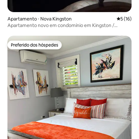
Apartamento ⋅ Nova Kingston
5 de uma a
5 (16)
Apartamento novo em condomínio em Kingston /
Segurança 24 horas / Piscina
Preferido dos hóspedes
Preferido dos hóspedes