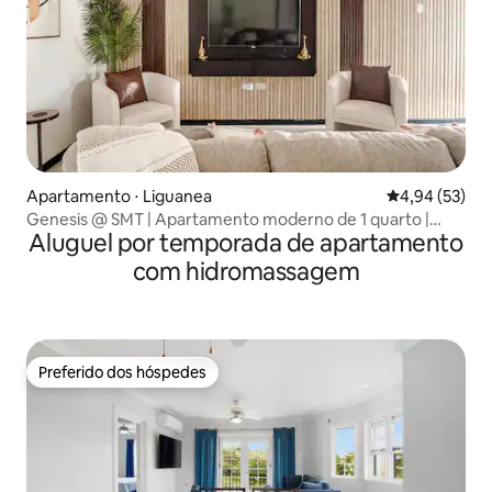
Apartamento ⋅ Liguanea
4,94 de uma a
4,94 (53)
Genesis @ SMT | Apartamento moderno de 1 quarto |
Aluguel por temporada de apartamento
Caminhe até o Sovereign
com hidromassagem
Preferido dos hóspedes
Preferido dos hóspedes