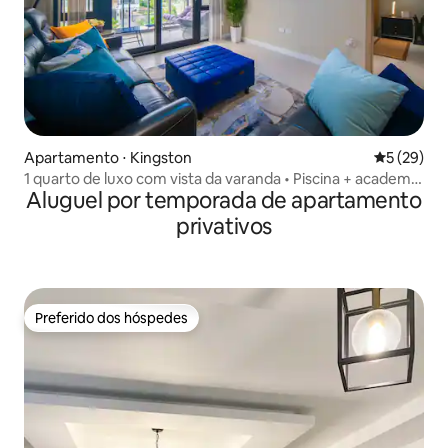
Apartamento ⋅ Kingston
5 de uma a
5 (29)
1 quarto de luxo com vista da varanda • Piscina + academia
Aluguel por temporada de apartamento
+ segurança
privativos
Preferido dos hóspedes
Preferido dos hóspedes