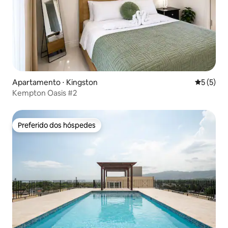
Apartamento ⋅ Kingston
5 de uma 
5 (5)
Kempton Oasis #2
Preferido dos hóspedes
Preferido dos hóspedes