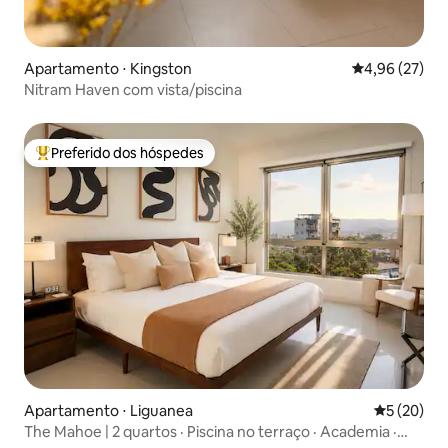
Apartamento ⋅ Kingston
4,96 de uma a
4,96 (27)
Nitram Haven com vista/piscina
Preferido dos hóspedes
Entre os melhores preferidos dos hóspedes
Apartamento ⋅ Liguanea
5 de uma a
5 (20)
The Mahoe | 2 quartos · Piscina no terraço · Academia ·