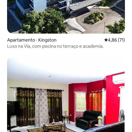
Apartamento ⋅ Kingston
4,86 de uma a
4,86 (71)
Luxo na Via, com piscina no terraço e academia.