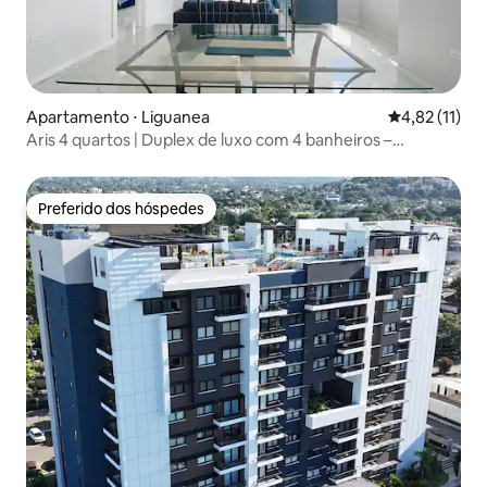
Apartamento ⋅ Liguanea
4,82 de uma a
4,82 (11)
Aris 4 quartos | Duplex de luxo com 4 banheiros –
Acomoda 10 pessoas
Preferido dos hóspedes
Preferido dos hóspedes