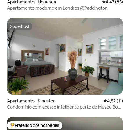
Apartamento ⋅ Liguanea
4,47 de uma a
4,47 (83)
Apartamento moderno em Londres @Paddington
Superhost
Superhost
Apartamento ⋅ Kingston
4,82 de uma a
4,82 (11)
Condomínio com acesso inteligente perto do Museu Bob
Marley
Preferido dos hóspedes
Entre os melhores preferidos dos hóspedes