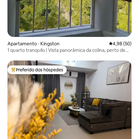
Apartamento ⋅ Kingston
4,98 de uma a
4,98 (50)
1 quarto tranquilo | Vista panorâmica da colina, perto de
Irish Town
Preferido dos hóspedes
Entre os melhores preferidos dos hóspedes