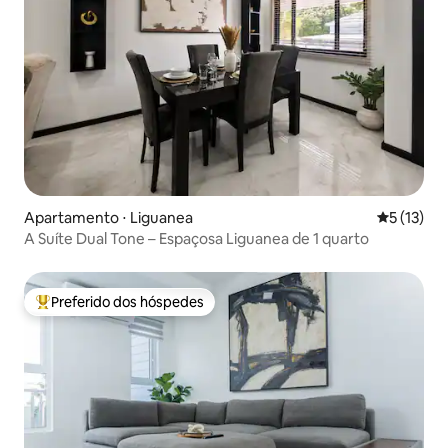
Apartamento ⋅ Liguanea
5 de uma a
5 (13)
A Suíte Dual Tone – Espaçosa Liguanea de 1 quarto
Preferido dos hóspedes
Entre os melhores preferidos dos hóspedes