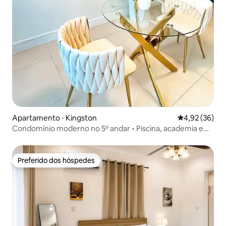
Apartamento ⋅ Kingston
4,92 de uma a
4,92 (36)
Condomínio moderno no 5º andar • Piscina, academia e
vista para a cidade
Preferido dos hóspedes
Preferido dos hóspedes