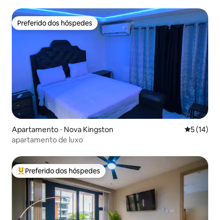
Vista para a cidade
Preferido dos hóspedes
Preferido dos hóspedes
Apartamento ⋅ Nova Kingston
5 de uma a
5 (14)
apartamento de luxo
Preferido dos hóspedes
Entre os melhores preferidos dos hóspedes