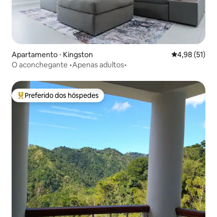
Apartamento ⋅ Kingston
4,98 de uma a
4,98 (51)
O aconchegante •Apenas adultos•
Preferido dos hóspedes
Entre os melhores preferidos dos hóspedes