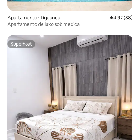
Apartamento ⋅ Liguanea
4,92 de uma a
4,92 (88)
Apartamento de luxo sob medida
Superhost
Superhost