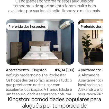
Os hóspedes concordam: estes aluguéis por
temporada de apartamento foram muito bem
avaliados por sua localização, limpeza e muito mais.
Preferido dos hóspedes
Preferido dos hó
Preferido dos hóspedes
Preferido dos hó
Apartamento ⋅ Kingston
4,94 de uma avaliação média de 
4,94 (100)
Apartamento ⋅ Ki
Refúgio moderno no The Rochester
A Alexandria
Os hóspedes terão fácil acesso a tudo o
Apartamento rec
que precisarem neste lugar com
localizado no cent
excelente localização. A tranquilidade é
Alexandria é luxuo
um tesouro, dada a segurança noturna e
segurança 24 horas. O apartamento
Kingston: comodidades populares para
o posto de gasolina 24 horas por dia, 7
perto de um supe
dias por semana, com uma loja de
gasolina, Burger K
aluguéis por temporada de
conveniência. O verdadeiro charme está
uma praça recém-c