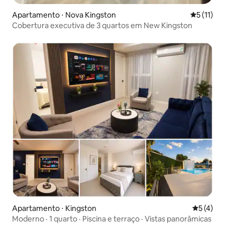
Apartamento ⋅ Nova Kingston
5 de uma a
5 (11)
Cobertura executiva de 3 quartos em New Kingston
Apartamento ⋅ Kingston
5 de uma 
5 (4)
Moderno · 1 quarto · Piscina e terraço · Vistas panorâmicas