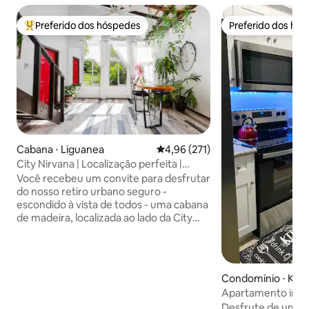
Preferido dos hóspedes
Preferido dos hó
Entre os melhores preferidos dos hóspedes
Preferido dos hó
Cabana ⋅ Liguanea
4,96 de uma avaliação média de 
4,96 (271)
City Nirvana | Localização perfeita |
Descontraia e aproveite
Você recebeu um convite para desfrutar
do nosso retiro urbano seguro -
escondido à vista de todos - uma cabana
de madeira, localizada ao lado da City
Cabin na vibrante área de Liguanea.
Reconecte-se com a natureza, desfrute
de vistas incríveis para a montanha,
passeie pelo nosso jardim verdejante e
Condomínio ⋅ Kin
ouça pássaros durante o dia e criaturas à
Apartamento inte
noite. A base perfeita para explorar o
com piscina e vista
Desfrute de um n