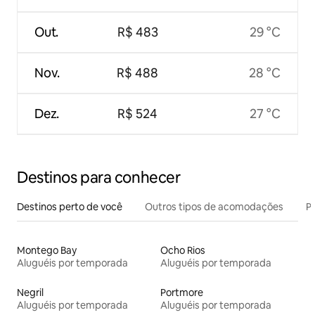
Out.
R$ 483
29 °C
Nov.
R$ 488
28 °C
Dez.
R$ 524
27 °C
Destinos para conhecer
Destinos perto de você
Outros tipos de acomodações
Pr
Montego Bay
Ocho Rios
Aluguéis por temporada
Aluguéis por temporada
Negril
Portmore
Aluguéis por temporada
Aluguéis por temporada