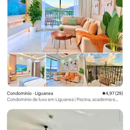
Condomínio ⋅ Liguanea
4,97 de uma a
4,97 (29)
Condomínio de luxo em Liguanea | Piscina, academia e
vista para a montanha