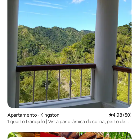
Apartamento ⋅ Kingston
4,98 de uma a
4,98 (50)
1 quarto tranquilo | Vista panorâmica da colina, perto de
Irish Town