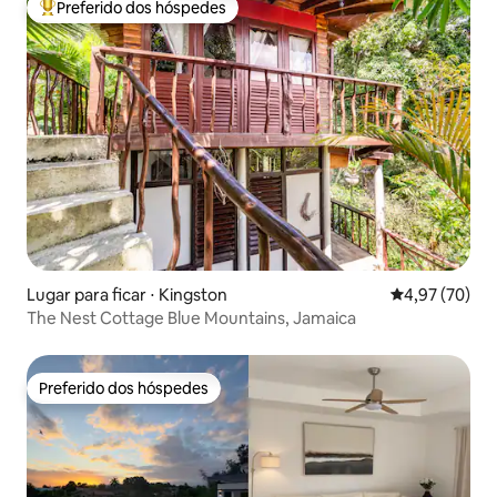
Preferido dos hóspedes
Entre os melhores preferidos dos hóspedes
Lugar para ficar ⋅ Kingston
4,97 de uma a
4,97 (70)
The Nest Cottage Blue Mountains, Jamaica
Preferido dos hóspedes
Preferido dos hóspedes