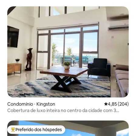
Condomínio ⋅ Kingston
4,85 de uma ava
4,85 (204)
Cobertura de luxo inteira no centro da cidade com 3
quartos e 3 banheiros
Preferido dos hóspedes
Entre os melhores preferidos dos hóspedes