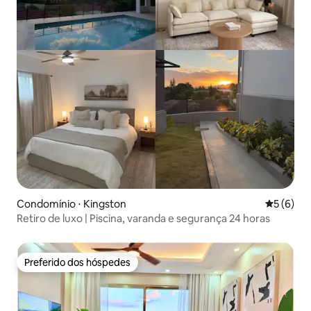
Condomínio ⋅ Kingston
5 de uma 
5 (6)
Retiro de luxo | Piscina, varanda e segurança 24 horas
Preferido dos hóspedes
Preferido dos hóspedes