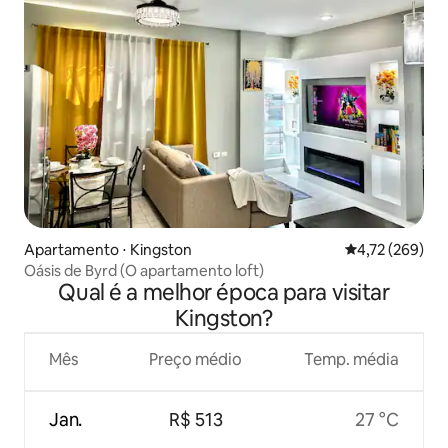
Apartamento ⋅ Kingston
4,72 de uma av
4,72 (269)
Oásis de Byrd (O apartamento loft)
Qual é a melhor época para visitar
Kingston?
Mês
Preço médio
Temp. média
Jan.
R$ 513
27 °C