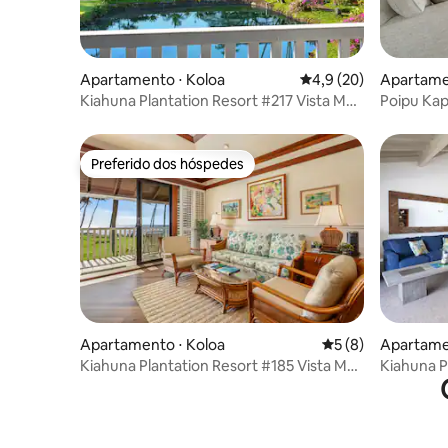
Apartamento ⋅ Koloa
4,9 de uma avaliação 
4,9 (20)
Apartame
Kiahuna Plantation Resort #217 Vista Mar
Poipu Kap
1BD/1BA
Quartos 3
Preferido dos hóspedes
Preferido dos hóspedes
Apartamento ⋅ Koloa
5 de uma avaliação
5 (8)
Apartame
Kiahuna Plantation Resort #185 Vista Mar
Kiahuna P
1BD/1BA
Ocean 2Q