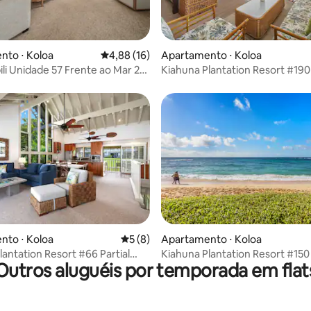
média de 5, 20 avaliações
nto ⋅ Koloa
4,88 de uma avaliação média de 5, 16 avalia
4,88 (16)
Apartamento ⋅ Koloa
ili Unidade 57 Frente ao Mar 2
Kiahuna Plantation Resort #190
 Banheiros
1BD/1BA
 média de 5, 8 avaliações
nto ⋅ Koloa
5 de uma avaliação média de 5, 8 avalia
5 (8)
Apartamento ⋅ Koloa
lantation Resort #66 Partial
Kiahuna Plantation Resort #150
Outros aluguéis por temporada em flat
/2B
Garden 1Q/1B