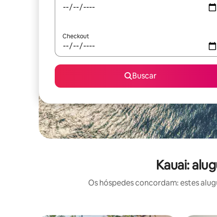
Checkout
Buscar
Kauai: alu
Os hóspedes concordam: estes alugué