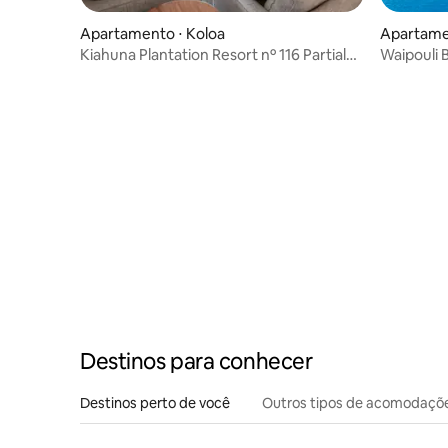
Apartamento ⋅ Koloa
Apartamen
Kiahuna Plantation Resort nº 116 Partial
Waipouli 
Ocean 2B/2B
Pátio Vw 
Destinos para conhecer
Destinos perto de você
Outros tipos de acomodaçõ