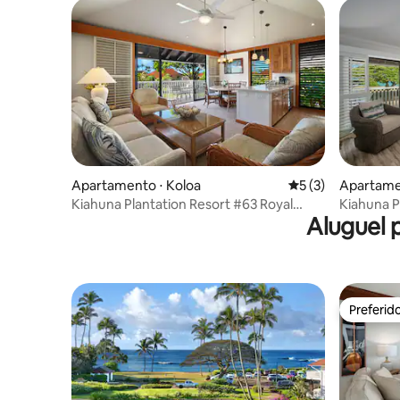
Apartamento ⋅ Koloa
5 de uma avaliação
5 (3)
Apartame
Kiahuna Plantation Resort #63 Royal
Kiahuna P
Aluguel 
Garden 1Q/1B
2BD/2BA
Preferid
Preferid