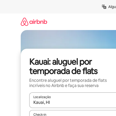
Pular
Algu
para
o
conteúdo
Kauai: aluguel por
temporada de flats
Encontre aluguel por temporada de flats
incríveis no Airbnb e faça sua reserva
Localização
Quando os resultados estiverem disponíveis, expl
Check-in