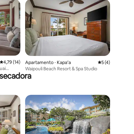
ções
4,79 de uma avaliação média de 5, 14 avaliações
4,79 (14)
Apartamento ⋅ Kapaʻa
5 de uma avaliaçã
5 (4)
uai
Waipouli Beach Resort & Spa Studio
 secadora