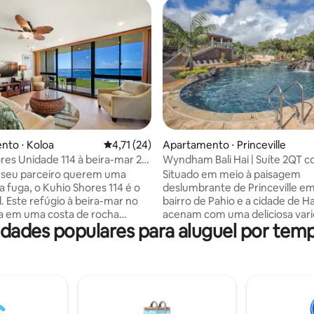
 média de 5, 7 avaliações
nto ⋅ Koloa
4,71 de uma avaliação média de 5, 24 avalia
4,71 (24)
Apartamento ⋅ Princeville
res Unidade 114 à beira-mar 2
Wyndham Bali Hai | Suíte 2QT 
 banheiros
ao resort
 seu parceiro querem uma
Situado em meio à paisagem
a fuga, o Kuhio Shores 114 é o
deslumbrante de Princeville em
l. Este refúgio à beira-mar no
bairro de Pahio e a cidade de H
ca em uma costa de rocha
acenam com uma deliciosa var
dades populares para aluguel por temp
 espetacular, com vista
restaurantes, praias, galerias, 
da para as ondas, tartarugas
e campos de golfe de classe mu
e um azul infinito a poucos
todos de fácil acesso. Relaxe p
seu lanai. Relaxe no final do dia
uma das duas piscinas ou desf
aça de vinho enquanto o céu
jogo de tênis. Esta ampla suíte
 dourado e rosa. Caminhe até
quarto no Bali Hai Resort possu
staurantes, pratique snorkel
cozinha totalmente equipada, 