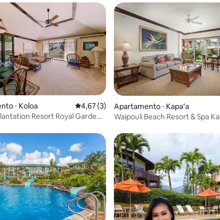
nto ⋅ Koloa
4,67 de uma avaliação média de 5, 3 avalia
4,67 (3)
Apartamento ⋅ Kapaʻa
lantation Resort Royal Garden
Waipouli Beach Resort & Spa Ka
/2 banheiros
Courtyard Vw 1 quarto