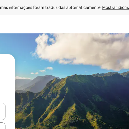
mas informações foram traduzidas automaticamente. 
Mostrar idioma
ore-os usando as seta para cima e para baixo do teclado ou tocando e