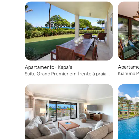
Apartame
Apartamento ⋅ Kapaʻa
Kiahuna P
Suíte Grand Premier em frente à praia
2 quartos
A107 Waipouli Beach