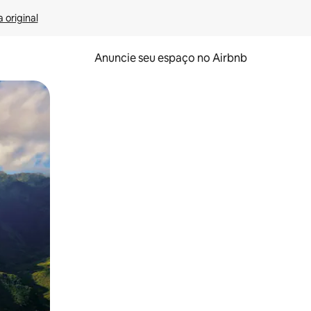
 original
Anuncie seu espaço no Airbnb
 deslizando o dedo na tela.