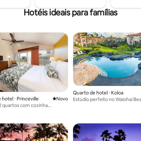
checkout.
nal.
Hotéis ideais para famílias
Quarto de hotel ⋅ Koloa
ar
hotel ⋅ Princeville
Novo lugar para ficar
Novo
Estúdio perfeito no Waiohai Be
2 quartos com cozinha
 Varanda, piscina e jacuzzi