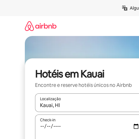
Pular
Algu
para
o
conteúdo
Hotéis em Kauai
Encontre e reserve hotéis únicos no Airbnb
Localização
Quando os resultados estiverem disponíveis, expl
Check-in