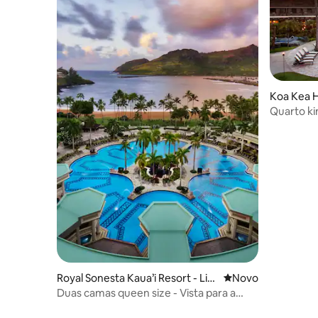
Koa Kea H
Quarto ki
Royal Sonesta Kaua’i Resort - Lih
Novo lugar para fic
Novo
ue
Duas camas queen size - Vista para a
piscina