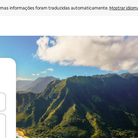
mas informações foram traduzidas automaticamente. 
Mostrar idioma
ore-os usando as seta para cima e para baixo do teclado ou tocando e