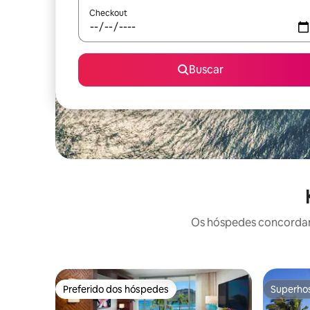
Checkout
Buscar
Os hóspedes concordam:
Preferido dos hóspedes
Superho
Preferido dos hóspedes
Superho