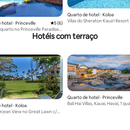
 média de 5, 40 avaliações
Quarto de hotel ⋅ Koloa
Vilas do Sheraton Kaua'i Resort |
hotel ⋅ Princeville
5 de uma avaliação média de 5, 6 avalia
5 (6)
dois quartos
 quarto no Princeville Paradise
Hotéis com terraço
am Ka Eo Kai
Quarto de hotel ⋅ Princeville
Bali Hai Villas, Kauai, Havaí, 1 qu
 hotel ⋅ Koloa
cean View no Great Lawn c/