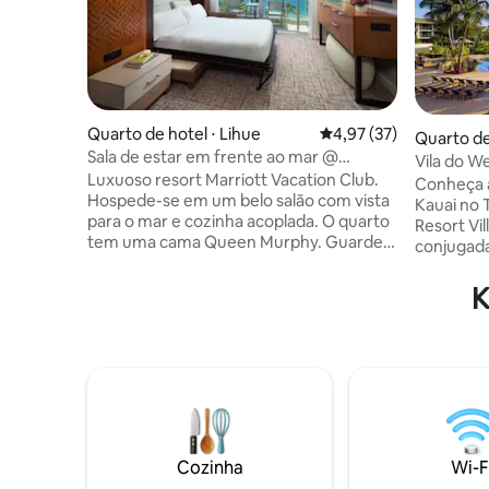
Quarto de hotel ⋅ Lihue
4,97 de uma avaliação 
4,97 (37)
Quarto de 
Sala de estar em frente ao mar @
Vila do We
Marriott
Luxuoso resort Marriott Vacation Club.
Norte
Conheça a
Hospede-se em um belo salão com vista
Kauai no 
para o mar e cozinha acoplada. O quarto
Resort Vil
tem uma cama Queen Murphy. Guarde
conjugada
facilmente a cama e tenha um bom
cozinha c
espaço de estar durante o dia. Perto de
perfeita p
K
caminhadas incríveis. Inclui translado
Praia de A
gratuito do aeroporto e estacionamento.
beleza de 
Restaurantes na propriedade. O preço é
comodidad
menos da METADE do que você pagaria
várias pis
reservando diretamente com o hotel.
hidromas
Banheiras de hidromassagem, piscinas,
e belas v
longo caminho ao longo da praia. Fique à
Ideal par
vontade para me enviar uma mensagem
que proc
Cozinha
Wi-F
para estadia no mesmo dia e verificarei a
Kauai em 