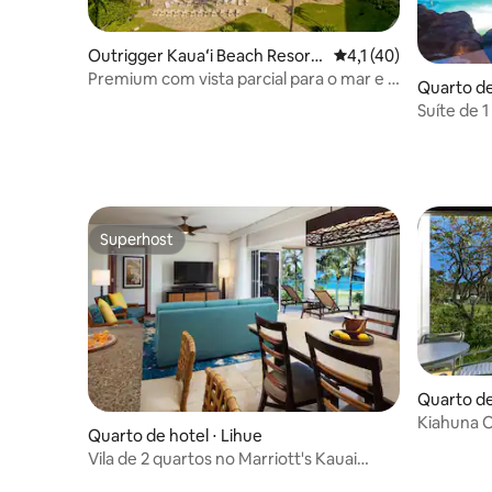
Outrigger Kauaʻi Beach Resort
4,1 de uma avaliação
4,1 (40)
& Spa
Premium com vista parcial para o mar e 1
Quarto de 
cama king size
Suíte de 1
em Wyndh
Superhost
Superhost
Quarto de
Kiahuna O
Quarto de hotel ⋅ Lihue
AC!
Vila de 2 quartos no Marriott's Kauai
Lagoons