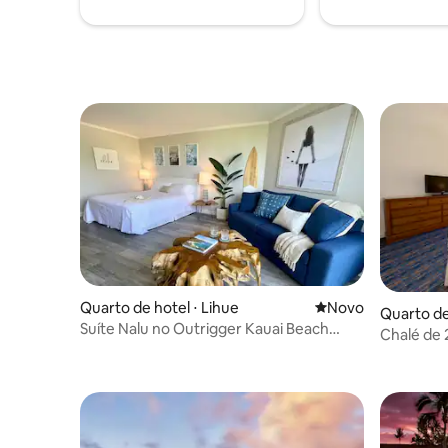
disponibilidade
internacio
Quarto de hotel ⋅ Lihue
Novo lugar para fic
Novo
Quarto de 
Suíte Nalu no Outrigger Kauai Beach
Chalé de 
Resort
completa |