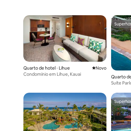
Superho
Superho
Quarto de hotel ⋅ Lihue
Novo lugar para fic
Novo
Condomínio em Lihue, Kauai
Quarto de
Suíte Par
Superho
Superho