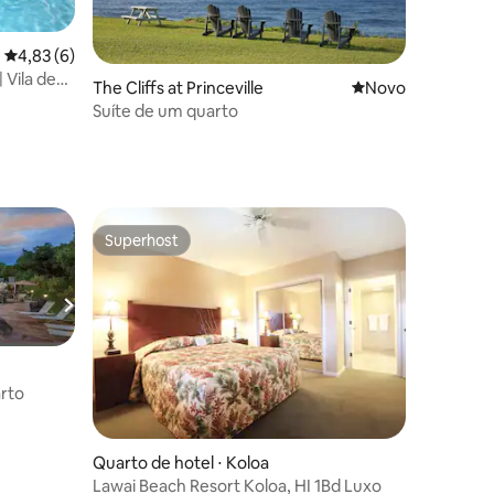
4,83 de uma avaliação média de 5, 6 avaliações
4,83 (6)
 Vila de
ções
The Cliffs at Princeville
Novo lugar para fi
Novo
Suíte de um quarto
Superhost
Superhost
arto
Quarto de hotel ⋅ Koloa
Lawai Beach Resort Koloa, HI 1Bd Luxo