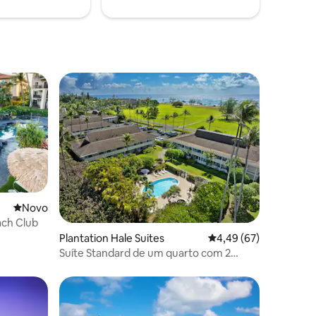
Novo lugar para ficar
Novo
ach Club
Plantation Hale Suites
4,49 de uma avaliação
4,49 (67)
Suíte Standard de um quarto com 2
camas de casal e sofá