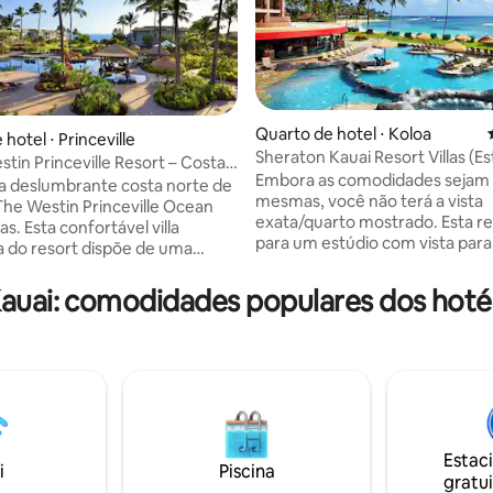
Quarto de hotel ⋅ Koloa
média de 5, 37 avaliações
hotel ⋅ Princeville
Sheraton Kauai Resort Villas (Es
stin Princeville Resort – Costa
Embora as comodidades sejam 
 deslumbrante costa norte de
mesmas, você não terá a vista
The Westin Princeville Ocean
exata/quarto mostrado. Esta re
las. Esta confortável villa
para um estúdio com vista para 
 do resort dispõe de uma
Todas as atribuições específica
ompacta e oferece a base
quarto são dadas pela equipe d
ara explorar a Baía de Hanalei, a
auai: comodidades populares dos hoté
no check-in. Há ocasiões em qu
nini, trilhas, cachoeiras e a
datas não estão mais disponíve
Princeville. Desfrute das
o inventário muda rapidamente
es do resort Westin, incluindo
reservar conosco, você terá dir
cinas, banheiras de
todas as comodidades do resort
sagem, academia, restaurantes
gratuito e estacionamento grat
istas para o penhasco oceânico.
reserva está sujeita a um impo
a casais ou famílias pequenas
resort de aproximadamente $ 
uram uma viagem relaxante em
Estac
i
Piscina
noite que você paga no mome
um resort de nível
gratui