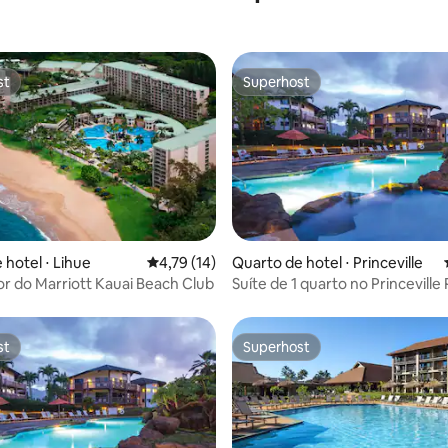
st
Superhost
st
Superhost
ar
 hotel ⋅ Lihue
4,79 de uma avaliação média de 5, 14 avalia
4,79 (14)
Quarto de hotel ⋅ Princeville
lor do Marriott Kauai Beach Club
Suíte de 1 quarto no Princeville
em Wyndham Ka Eo Kai
st
Superhost
st
Superhost