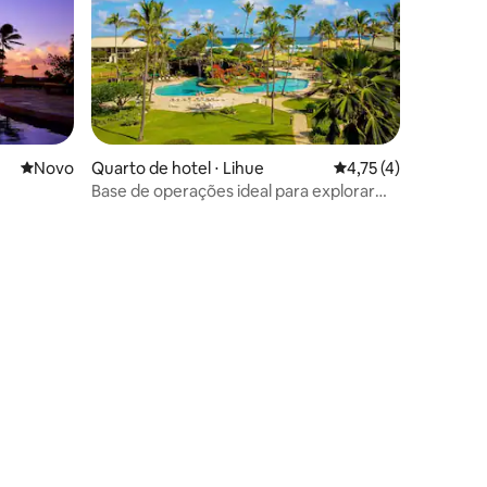
Novo lugar para ficar
Novo
Quarto de hotel ⋅ Lihue
4,75 de uma avaliaçã
4,75 (4)
Base de operações ideal para explorar
Kauai