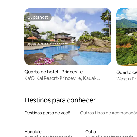
Superhost
Superhost
Quarto de hotel ⋅ Princeville
Quarto de 
Ka'Oi Kai Resort-Princeville, Kauai-
Westin Pr
Estúdio Plus
quarto
Destinos para conhecer
Destinos perto de você
Outros tipos de acomodaçõ
Honolulu
Oahu