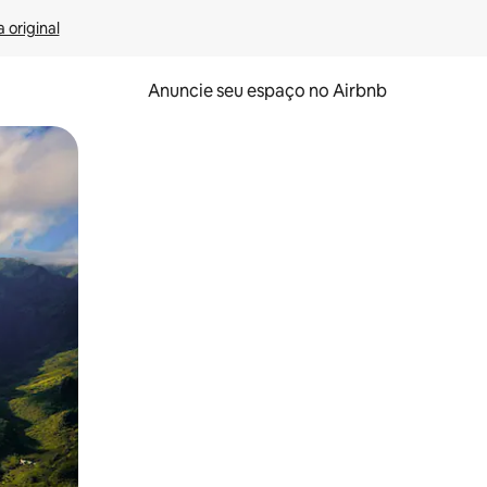
 original
Anuncie seu espaço no Airbnb
 deslizando o dedo na tela.