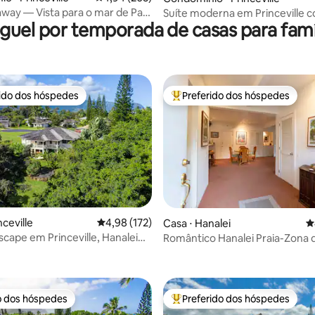
way — Vista para o mar de Pali
Suíte moderna em Princeville c
guel por temporada de casas para famí
om ar-condicionado!)
para a montanha, ar-condicion
rido dos hóspedes
Preferido dos hóspedes
 melhores preferidos dos hóspedes
Entre os melhores preferidos d
nceville
4,98 de uma avaliação média de 5, 172 avalia
4,98 (172)
Casa ⋅ Hanalei
4
édia de 5, 128 avaliações
cape em Princeville, Hanalei
Romântico Hanalei Praia-Zona 
ore
evacuação de tsunami TVNC12
o dos hóspedes
Preferido dos hóspedes
o dos hóspedes
Entre os melhores preferidos d