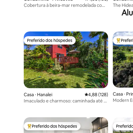
Cobertura à beira-mar remodelada com
The Hidea
Alu
vistas deslumbrantes!
Ke Kua (c
Preferido dos hóspedes
Prefe
Preferido dos hóspedes
Entre os
Casa ⋅ Pri
Casa ⋅ Hanalei
4,88 de uma avaliação m
4,88 (128)
Modern Es
Imaculado e charmoso: caminhada até a
North Sh
praia e a cidade
Preferido dos hóspedes
Preferid
Entre os melhores preferidos dos hóspedes
Preferid