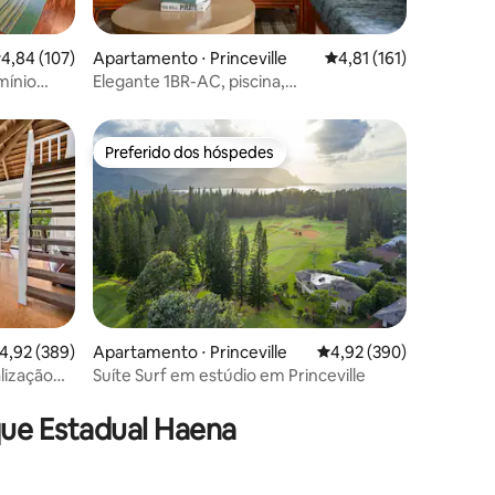
ções
,84 de uma avaliação média de 5, 107 avaliações
4,84 (107)
Apartamento ⋅ Princeville
4,81 de uma avaliação 
4,81 (161)
mínio
Elegante 1BR-AC, piscina,
!
surfe/caminhada, caminhada até a praia
Preferido dos hóspedes
Preferido dos hóspedes
,92 de uma avaliação média de 5, 389 avaliações
4,92 (389)
Apartamento ⋅ Princeville
4,92 de uma avaliação m
4,92 (390)
lização
Suíte Surf em estúdio em Princeville
ções
piscina!
que Estadual Haena