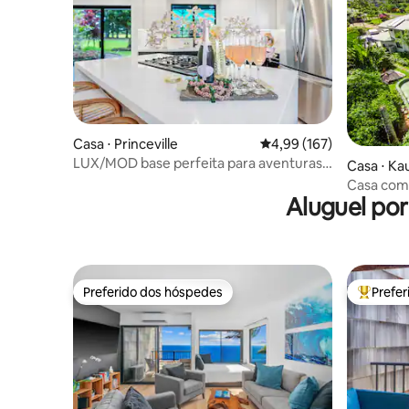
Casa ⋅ Princeville
4,99 de uma avaliação m
4,99 (167)
LUX/MOD base perfeita para aventuras
Casa ⋅ Ka
na ilha - com A/C
Casa com 
Aluguel po
Kauai
Preferido dos hóspedes
Prefe
Preferido dos hóspedes
Entre os