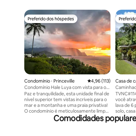
Preferido dos hóspedes
Preferid
Preferido dos hóspedes
Preferid
Condomínio ⋅ Princeville
4,96 de uma avaliação m
4,96 (113)
Casa de c
Condomínio Hale Luya com vista para o
Caminhada
mar e praia privativa
a praia d
Paz e tranquilidade, esta unidade final de
TVNC#1146 - A entrada fe
nível superior tem vistas incríveis para o
você atra
mar e a montanha e uma praia privativa!
lava de 6 pés. A parte de trás
O condomínio é meticulosamente limpo,
solo, casa
Comodidades populares
tudo o que você precisa para uma
escondida
estadia perfeitamente tranquila.
frente das gove
Caminhe até o 1Hotel Hanalei para uma
chama sua
variedade de restaurantes de classe
conservaç