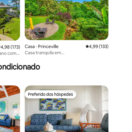
Casa ⋅ Princeville
4,99 de uma avaliação 
4,99 (133)
,98 de uma avaliação média de 5, 173 avaliações
4,98 (173)
Casa tranquila em
aiano com
ções
Princeville/Privativa/AC
ondicionado
Preferido dos hóspedes
Preferido dos hóspedes