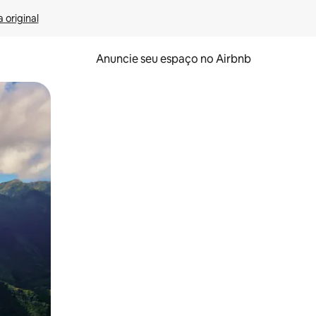
 original
Anuncie seu espaço no Airbnb
 deslizando o dedo na tela.