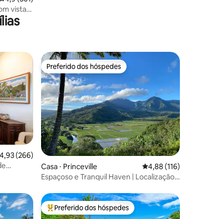
om vista
lias
ado
Preferido dos hóspedes
os hóspedes
Preferido dos hóspedes
ções
,93 de uma avaliação média de 5, 266 avaliações
4,93 (266)
de
Casa ⋅ Princeville
4,88 de uma avaliação 
4,88 (116)
80
Espaçoso e Tranquil Haven | Localização
privilegiada - Vistas
Preferido dos hóspedes
os hóspedes
Entre os melhores preferidos dos hóspedes