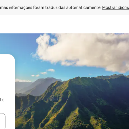
mas informações foram traduzidas automaticamente. 
Mostrar idioma
ito
ore-os usando as seta para cima e para baixo do teclado ou tocando e