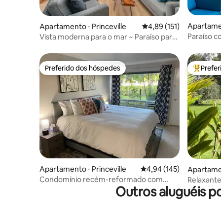
Apartamen
Apartamento ⋅ Princeville
4,89 de uma avaliação m
4,89 (151)
Paraíso c
Vista moderna para o mar ~ Paraíso para
montanhas
casais com ar-condicionado
praia
Preferido dos hóspedes
Prefe
Preferido dos hóspedes
Entre os
Apartamento ⋅ Princeville
4,94 de uma avaliação m
4,94 (145)
Apartamen
Condomínio recém-reformado com
Relaxante
Outros aluguéis p
piscina!
isolado. 