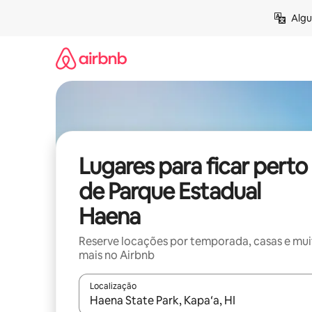
Pular
Algu
para
o
conteúdo
Lugares para ficar perto
de Parque Estadual
Haena
Reserve locações por temporada, casas e mu
mais no Airbnb
Localização
Quando os resultados estiverem disponíveis, expl