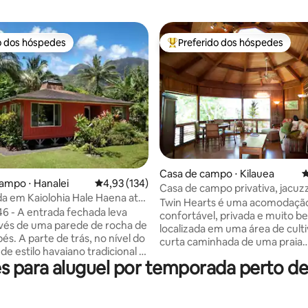
o dos hóspedes
Preferido dos hóspedes
o dos hóspedes
Entre os melhores preferidos d
Casa de campo ⋅ Kilauea
4
édia de 5, 113 avaliações
ampo ⋅ Hanalei
4,93 de uma avaliação média de 5, 134 avalia
4,93 (134)
Casa de campo privativa, jacuzz
 em Kaiolohia Hale Haena até
caminhada até a praia
Twin Hearts é uma acomodação
e Tunnels
chada leva
confortável, privada e muito b
vés de uma parede de rocha de
localizada em uma área de cult
, no nível do
curta caminhada de uma praia
 de estilo havaiano tradicional é
encantadora. A cidade de Kila
 para aluguel por temporada perto de
 privadamente atrás da casa da
restaurantes e lojas, fica a ape
rnantas. O quintal Lanai
minutos de carro. Suas muitas
 atenção para terras de
comodidades incluem uma ban
ão com vistas maciças de
hidromassagem, caiaque duplo,