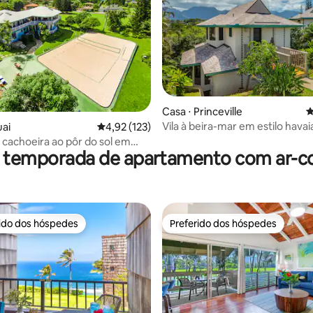
édia de 5, 167 avaliações
Casa ⋅ Princeville
4
Vila à beira-mar em estilo hav
uai
4,92 de uma avaliação média de 5, 123 avalia
4,92 (123)
vistas incríveis
cachoeira ao pôr do sol em
r temporada de apartamento com ar-c
rido dos hóspedes
Preferido dos hóspedes
 melhores preferidos dos hóspedes
Preferido dos hóspedes