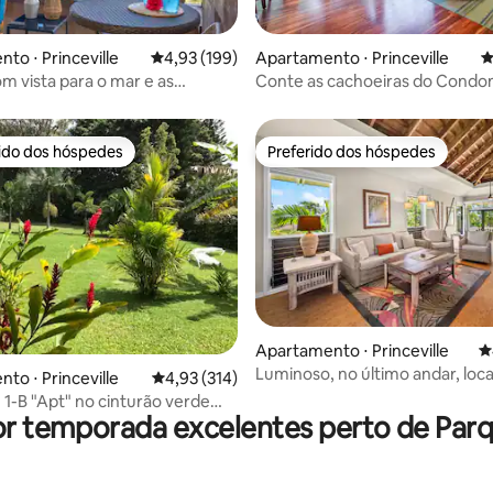
to ⋅ Princeville
4,93 de uma avaliação média de 5, 199 avalia
4,93 (199)
Apartamento ⋅ Princeville
4
édia de 5, 151 avaliações
om vista para o mar e as
Conte as cachoeiras do Condo
 + a poucos passos da trilha da
Elegante com Ar Condicionado
rido dos hóspedes
Preferido dos hóspedes
 melhores preferidos dos hóspedes
Preferido dos hóspedes
Apartamento ⋅ Princeville
4
Luminoso, no último andar, loca
édia de 5, 145 avaliações
to ⋅ Princeville
4,93 de uma avaliação média de 5, 314 avalia
4,93 (314)
privilegiada, ar-condicionado e 
 1-B "Apt" no cinturão verde
or temporada excelentes perto de Par
A/C