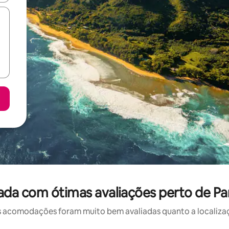
ada com ótimas avaliações perto de Pa
 acomodações foram muito bem avaliadas quanto a localizaçã