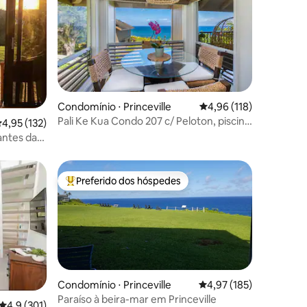
Condomínio ⋅ Princeville
4,96 de uma avaliação 
4,96 (118)
Pali Ke Kua Condo 207 c/ Peloton, piscina
ções
,95 de uma avaliação média de 5, 132 avaliações
4,95 (132)
compartilhada/Spa
antes da
Preferido dos hóspedes
os hóspedes
Entre os melhores preferidos dos hóspedes
Condomínio ⋅ Princeville
4,97 de uma avaliação 
4,97 (185)
Paraíso à beira-mar em Princeville
ções
4,9 de uma avaliação média de 5, 301 avaliações
4,9 (301)