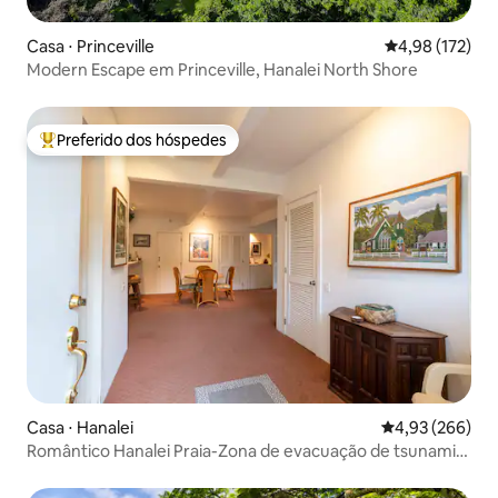
Casa ⋅ Princeville
4,98 de uma av
4,98 (172)
Modern Escape em Princeville, Hanalei North Shore
Preferido dos hóspedes
Entre os melhores preferidos dos hóspedes
Casa ⋅ Hanalei
4,93 de uma ava
4,93 (266)
Romântico Hanalei Praia-Zona de evacuação de tsunami
TVNC1280