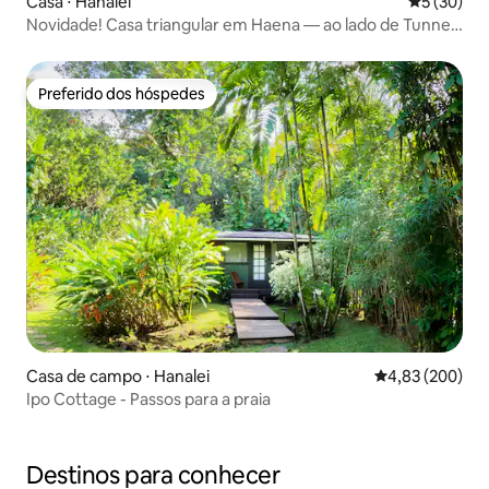
Casa ⋅ Hanalei
5 de uma a
5 (30)
Novidade! Casa triangular em Haena — ao lado de Tunnels
Beach
Preferido dos hóspedes
Preferido dos hóspedes
Casa de campo ⋅ Hanalei
4,83 de uma ava
4,83 (200)
Ipo Cottage - Passos para a praia
Destinos para conhecer