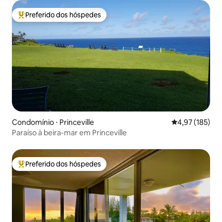
Preferido dos hóspedes
Entre os melhores preferidos dos hóspedes
Condomínio ⋅ Princeville
4,97 de uma av
4,97 (185)
Paraíso à beira-mar em Princeville
Preferido dos hóspedes
Entre os melhores preferidos dos hóspedes