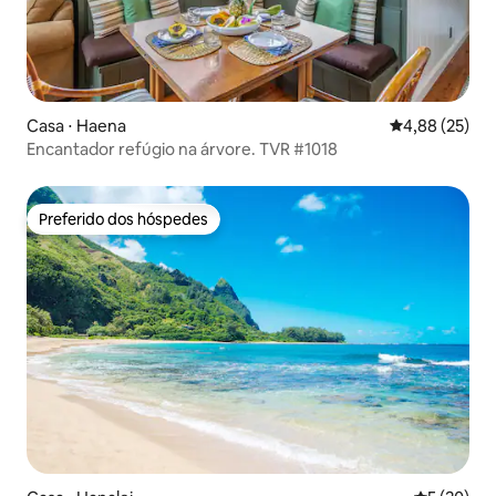
Casa ⋅ Haena
4,88 de uma a
4,88 (25)
Encantador refúgio na árvore. TVR #1018
Preferido dos hóspedes
Preferido dos hóspedes