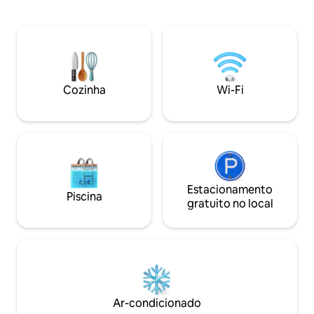
variedade de restaurantes de classe
terras de conserv
mundial. 2 minutos para o campo de
maciças de monta
golfe Robert Trent Jones Makai. 2
Paredes internas 
quartos com banheiros privativos e
de cedro e obras 
camas king size. A poucos passos da
a casa de 1600 pés qua
piscina e a Hideaways Pizza. A cozinha
1/3 milha até Tunnels Be
tem todos os novos aparelhos.
Estilo de vida em Kauai Obse
Cozinha
Wi-Fi
Observação de baleias da Lana'i com 4
propriedade local
cadeiras confortáveis. Estacionamento
evacuação de tsu
conveniente.
Estacionamento
Piscina
gratuito no local
Ar-condicionado