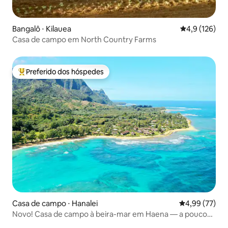
Bangalô ⋅ Kilauea
4,9 de uma av
4,9 (126)
Casa de campo em North Country Farms
Preferido dos hóspedes
Entre os melhores preferidos dos hóspedes
Casa de campo ⋅ Hanalei
4,99 de uma a
4,99 (77)
Novo! Casa de campo à beira-mar em Haena — a poucos
passos da praia