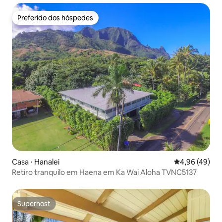
Preferido dos hóspedes
Preferido dos hóspedes
Casa ⋅ Hanalei
4,96 de uma a
4,96 (49)
Retiro tranquilo em Haena em Ka Wai Aloha TVNC5137
Superhost
Superhost