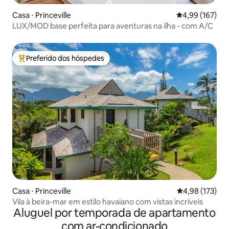
Casa ⋅ Princeville
4,99 de uma av
4,99 (167)
LUX/MOD base perfeita para aventuras na ilha - com A/C
Preferido dos hóspedes
Entre os melhores preferidos dos hóspedes
Casa ⋅ Princeville
4,98 de uma av
4,98 (173)
Vila à beira-mar em estilo havaiano com vistas incríveis
Aluguel por temporada de apartamento
com ar-condicionado