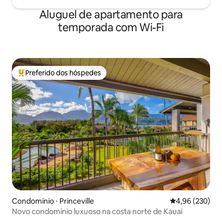
Aluguel de apartamento para
temporada com Wi-Fi
Preferido dos hóspedes
Entre os melhores preferidos dos hóspedes
Condomínio ⋅ Princeville
4,96 de uma ava
4,96 (230)
Novo condomínio luxuoso na costa norte de Kauai