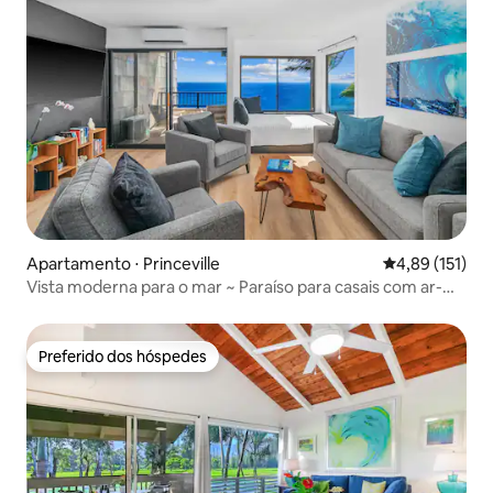
Apartamento ⋅ Princeville
4,89 de uma av
4,89 (151)
Vista moderna para o mar ~ Paraíso para casais com ar-
condicionado
Preferido dos hóspedes
Preferido dos hóspedes