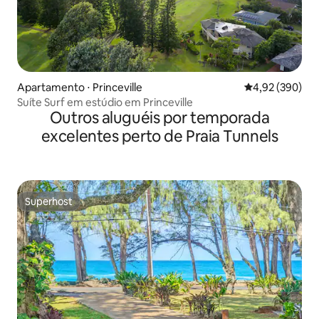
Apartamento ⋅ Princeville
4,92 de uma ava
4,92 (390)
Suíte Surf em estúdio em Princeville
Outros aluguéis por temporada
excelentes perto de Praia Tunnels
Superhost
Superhost