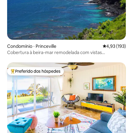
Condomínio ⋅ Princeville
4,93 de uma av
4,93 (193)
Cobertura à beira-mar remodelada com vistas
deslumbrantes!
Preferido dos hóspedes
Entre os melhores preferidos dos hóspedes