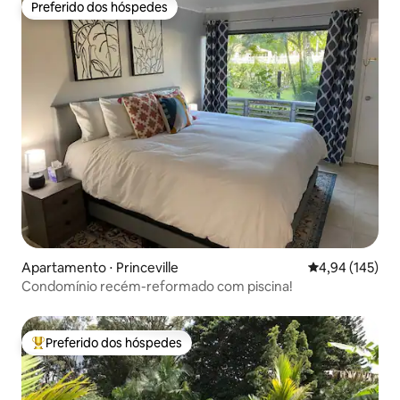
Preferido dos hóspedes
Preferido dos hóspedes
Apartamento ⋅ Princeville
4,94 de uma av
4,94 (145)
Condomínio recém-reformado com piscina!
Preferido dos hóspedes
Entre os melhores preferidos dos hóspedes