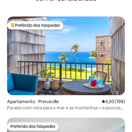
Preferido dos hóspedes
Entre os melhores preferidos dos hóspedes
Apartamento ⋅ Princeville
4,93 de uma av
4,93 (199)
Paraíso com vista para o mar e as montanhas + a poucos
passos da trilha da praia
Preferido dos hóspedes
Preferido dos hóspedes