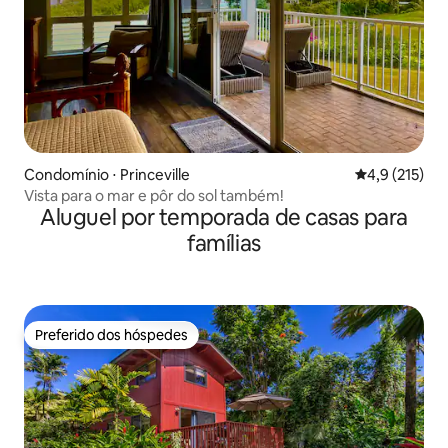
Condomínio ⋅ Princeville
4,9 de uma av
4,9 (215)
Vista para o mar e pôr do sol também!
Aluguel por temporada de casas para
famílias
Preferido dos hóspedes
Preferido dos hóspedes