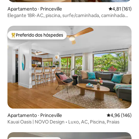
Apartamento ⋅ Princeville
4,81 de uma av
4,81 (161)
Elegante 1BR-AC, piscina, surfe/caminhada, caminhada
até a praia
Preferido dos hóspedes
Entre os melhores preferidos dos hóspedes
Apartamento ⋅ Princeville
4,96 de uma av
4,96 (146)
Kauai Oasis | NOVO Design • Luxo, AC, Piscina, Praias