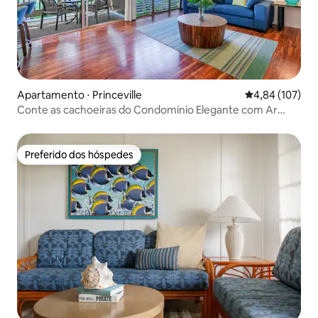
Apartamento ⋅ Princeville
4,84 de uma av
4,84 (107)
Conte as cachoeiras do Condomínio Elegante com Ar
Condicionado!
Preferido dos hóspedes
Preferido dos hóspedes