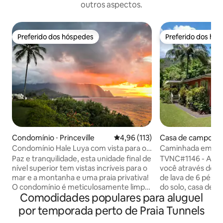
outros aspectos.
Preferido dos hóspedes
Preferido dos hó
Preferido dos hóspedes
Preferido dos hó
Condomínio ⋅ Princeville
4,96 de uma avaliação média de 
4,96 (113)
Casa de campo ⋅ H
Condomínio Hale Luya com vista para o
Caminhada em Kai
mar e praia privativa
a praia de Tunnels
Paz e tranquilidade, esta unidade final de
TVNC#1146 - A entrada fechada leva
nível superior tem vistas incríveis para o
você através de u
mar e a montanha e uma praia privativa!
de lava de 6 pés. A parte de trás, no nível
O condomínio é meticulosamente limpo,
do solo, casa de es
Comodidades populares para aluguel
tudo o que você precisa para uma
tradicional é esc
estadia perfeitamente tranquila.
atrás da casa da f
por temporada perto de Praia Tunnels
Caminhe até o 1Hotel Hanalei para uma
O quintal Lanai c