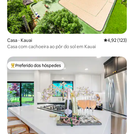
Casa ⋅ Kauai
4,92 de uma av
4,92 (123)
Casa com cachoeira ao pôr do sol em Kauai
Preferido dos hóspedes
Entre os melhores preferidos dos hóspedes