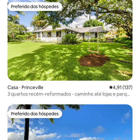
Preferido dos hóspedes
Preferido dos hóspedes
Casa ⋅ Princeville
4,91 de uma av
4,91 (137)
3 quartos recém-reformados - caminhe até lojas e parque
-AC!
Preferido dos hóspedes
Preferido dos hóspedes