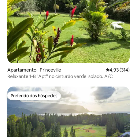
Apartamento ⋅ Princeville
4,93 de uma av
4,93 (314)
Relaxante 1-B "Apt" no cinturão verde isolado. A/C
Preferido dos hóspedes
Preferido dos hóspedes