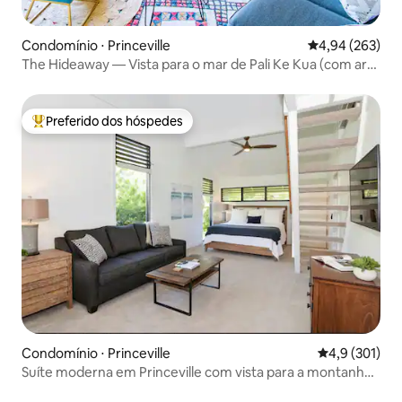
Condomínio ⋅ Princeville
4,94 de uma ava
4,94 (263)
The Hideaway — Vista para o mar de Pali Ke Kua (com ar-
condicionado!)
Preferido dos hóspedes
Entre os melhores preferidos dos hóspedes
Condomínio ⋅ Princeville
4,9 de uma av
4,9 (301)
Suíte moderna em Princeville com vista para a montanha,
ar-condicionado