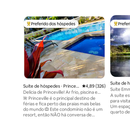
Preferido dos hóspedes
Prefe
Entre os melhores preferidos dos hóspedes
Entre os
Suíte de h
Suíte de hóspedes ⋅ Princevi
4,89 de uma avaliação m
4,89 (326)
le
Suíte Emm
lle
Delícia de Princeville! Ar frio, piscina e
do sol de
A suíte es
banheira de hidromassagem, pranchas
🌺 Princeville é o principal destino de
para visit
de surfe
férias e fica perto das praias mais belas
Um espaço
do mundo 🙉 Este condomínio não é um
quarto de
resort, então NÃO há conversa de
tem um s
timeshare! ❄️ Você vai querer o nosso ar-
extra, ban
condicionado frio. Nosso sistema split
jantar/est