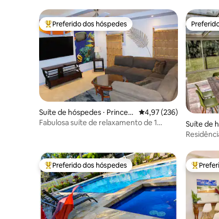
Preferido dos hóspedes
Preferid
Entre os melhores preferidos dos hóspedes
Preferid
Suíte de hóspedes ⋅ Princevil
4,97 de uma avaliação m
4,97 (236)
le
Fabulosa suíte de relaxamento de 1
Suíte de h
quarto
e
Residênci
de estar 
Preferido dos hóspedes
Prefe
Entre os melhores preferidos dos hóspedes
Entre os