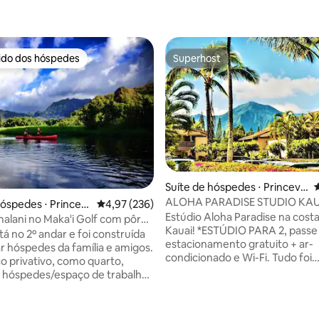
rido dos hóspedes
Superhost
 melhores preferidos dos hóspedes
Superhost
Suíte de hóspedes ⋅ Princevill
4
e
ALOHA PARADISE STUDIO KAUAI 
óspedes ⋅ Princevil
4,97 de uma avaliação média de 5, 236 avalia
4,97 (236)
édia de 5, 326 avaliações
AR CONDICIONADO,
Estúdio Aloha Paradise na cost
alani no Maka'i Golf com pôr
ESTACIONAMENTO E WIFI
Kauai! *ESTÚDIO PARA 2, passe
slumbrante
tá no 2º andar e foi construída
estacionamento gratuito + ar-
ar hóspedes da família e amigos.
condicionado e Wi-Fi. Tudo foi
 privativo, como quarto,
recentemente renovado para 
 hóspedes/espaço de trabalho
desfrutar em nosso Princeville,
ofá-cama duplo para uma cama
Style Resort Empoleirado sobre os
heiro, cozinha, sala de
penhascos adjacentes à deslu
ar e varanda na parte de trás