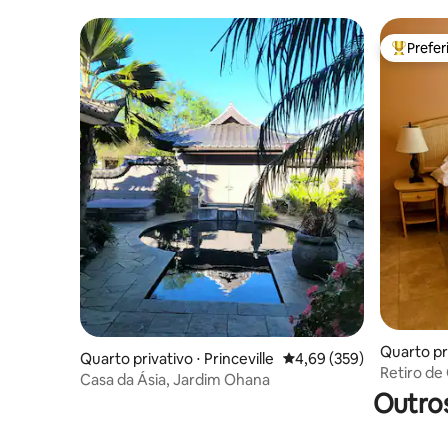
Prefe
Entre os
Quarto pri
Quarto privativo ⋅ Princeville
4,69 de uma avaliação m
4,69 (359)
Retiro de
Casa da Ásia, Jardim Ohana
Outros