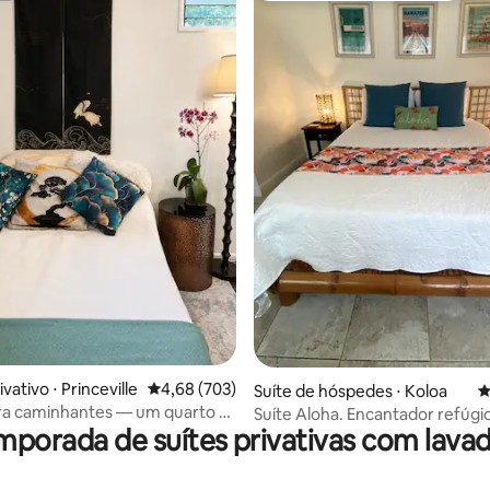
édia de 5, 456 avaliações
vativo ⋅ Princeville
4,68 de uma avaliação média de 5, 703 avalia
4,68 (703)
Suíte de hóspedes ⋅ Koloa
4
ra caminhantes — um quarto e
Suíte Aloha. Encantador refúg
mporada de suítes privativas com lava
privativo
Poipu!