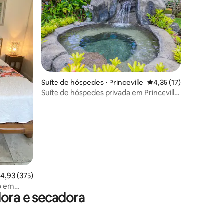
Suíte de hóspedes ⋅ Princeville
4,35 de uma avaliação
4,35 (17)
Suíte de hóspedes privada em Princeville
perto da Baía de Hanalei!
ções
,93 de uma avaliação média de 5, 375 avaliações
4,93 (375)
io em
dora e secadora