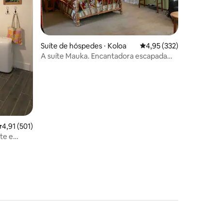
Suíte de hóspedes ⋅ Koloa
4,95 de uma avaliação 
4,95 (332)
ções
A suíte Mauka. Encantadora escapada
em Poipu!
,91 de uma avaliação média de 5, 501 avaliações
4,91 (501)
te e