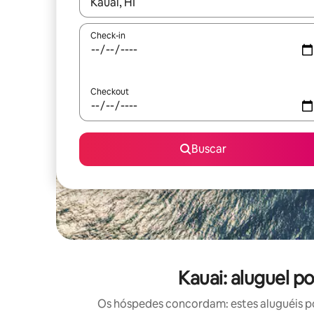
Quando os resultados estiverem disponíveis, expl
Check-in
Checkout
Buscar
Kauai: aluguel p
Os hóspedes concordam: estes aluguéis po