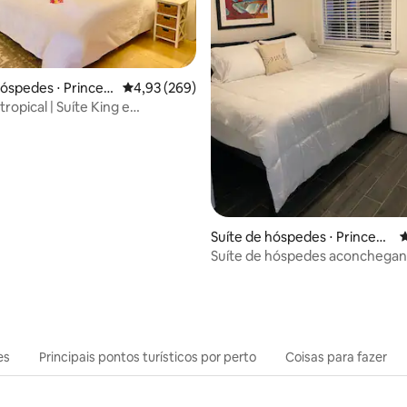
hóspedes ⋅ Princevi
4,93 de uma avaliação média de 5, 269 avalia
4,93 (269)
édia de 5, 326 avaliações
ropical | Suíte King e
tos, costa norte
Suíte de hóspedes ⋅ Princevill
4
e
Suíte de hóspedes aconchegan
privativa em Princeville com ar-
condicionado
es
Principais pontos turísticos por perto
Coisas para fazer