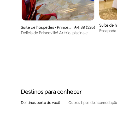
Suíte de 
Suíte de hóspedes ⋅ Princevi
4,89 de uma avaliação m
4,89 (326)
lle
Escapada t
lle
Delícia de Princeville! Ar frio, piscina e
equipamen
banheira de hidromassagem, pranchas
de surfe
Destinos para conhecer
Destinos perto de você
Outros tipos de acomodaçõ