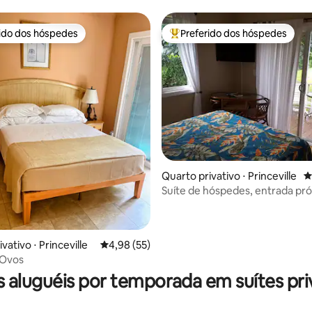
rido dos hóspedes
Preferido dos hóspedes
 melhores preferidos dos hóspedes
Entre os melhores preferidos d
Quarto privativo ⋅ Princeville
4
Suíte de hóspedes, entrada pró
quarto e banheiro
vativo ⋅ Princeville
4,98 de uma avaliação média de 5, 55 avalia
4,98 (55)
édia de 5, 359 avaliações
 Ovos
 aluguéis por temporada em suítes pri