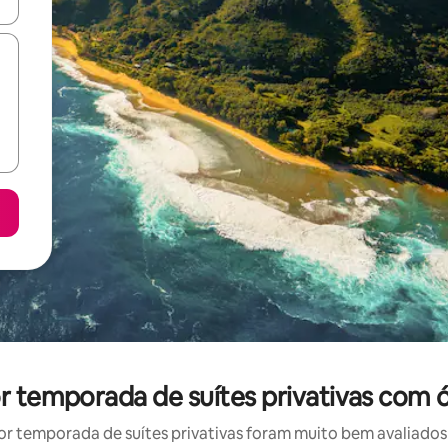
ore-os usando as seta para cima e para baixo do teclado ou tocando e
or temporada de suítes privativas com 
r temporada de suítes privativas foram muito bem avaliados p