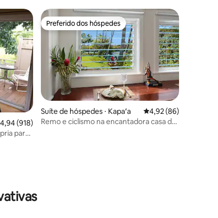
Preferido dos hóspedes
os hóspedes
Preferido dos hóspedes
Suíte de hóspedes ⋅ Kapaʻa
4,92 de uma avaliação
4,92 (86)
Remo e ciclismo na encantadora casa de
,94 de uma avaliação média de 5, 918 avaliações
4,94 (918)
campo A do canal
pria para
ções
vativas