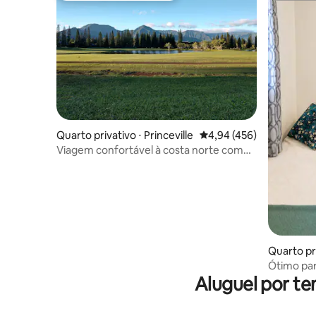
Quarto privativo ⋅ Princeville
4,94 de uma avaliação m
4,94 (456)
Viagem confortável à costa norte com
ar-condicionado! Explore e relaxe!
Quarto pri
Ótimo pa
Aluguel por te
banheiro 