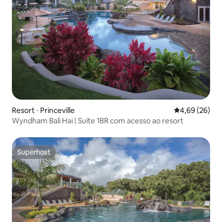
Resort ⋅ Princeville
4,69 de uma a
4,69 (26)
Wyndham Bali Hai | Suíte 1BR com acesso ao resort
Superhost
Superhost