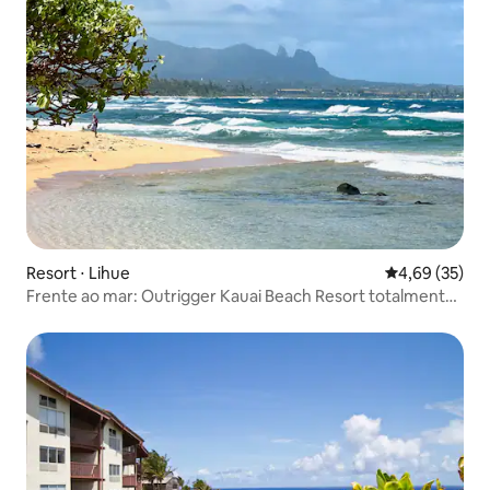
Resort ⋅ Lihue
4,69 de uma a
4,69 (35)
Frente ao mar: Outrigger Kauai Beach Resort totalmente
novo