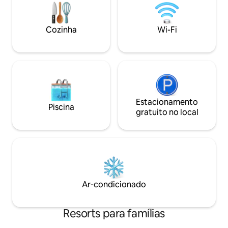
resort de aproximadamente $ 16 por
preço. ✔ Base cen
noite que você paga no momento do
situada entre as co
checkout. Por favor, note que a Suíte
chegue à Baía de 
Cozinha
Wi-Fi
Parlor só vem com uma cama de parede
menos de uma hor
queen size. Não há outras camas no
quarto.
Estacionamento
Piscina
gratuito no local
Ar-condicionado
Resorts para famílias