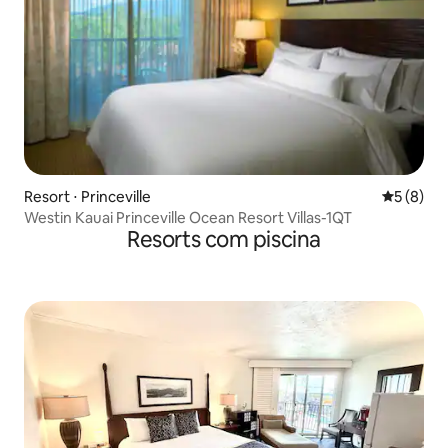
Resort ⋅ Princeville
5 de uma 
5 (8)
Westin Kauai Princeville Ocean Resort Villas-1QT
Resorts com piscina