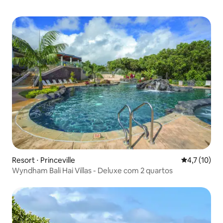
Resort ⋅ Princeville
4,7 de uma a
4,7 (10)
Wyndham Bali Hai Villas - Deluxe com 2 quartos