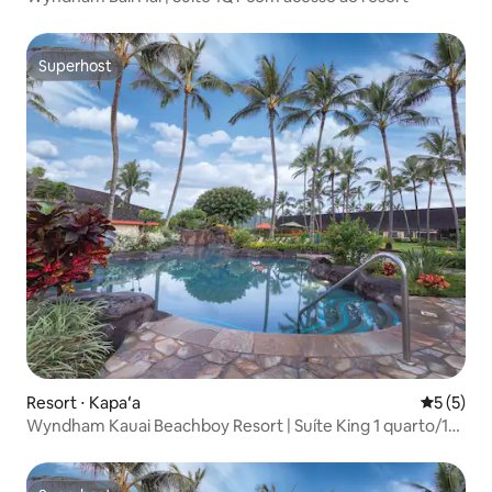
Superhost
Superhost
Resort ⋅ Kapaʻa
5 de uma 
5 (5)
Wyndham Kauai Beachboy Resort | Suíte King 1 quarto/1
banheiro