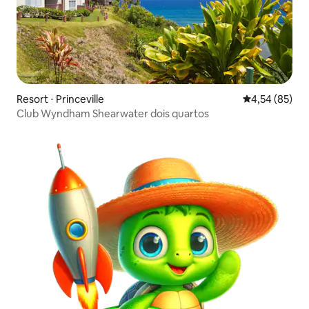
Resort ⋅ Princeville
4,54 de uma a
4,54 (85)
Club Wyndham Shearwater dois quartos