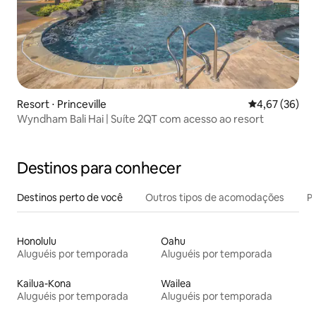
Resort ⋅ Princeville
4,67 de uma a
4,67 (36)
Wyndham Bali Hai | Suíte 2QT com acesso ao resort
Destinos para conhecer
Destinos perto de você
Outros tipos de acomodações
Pr
Honolulu
Oahu
Aluguéis por temporada
Aluguéis por temporada
Kailua-Kona
Wailea
Aluguéis por temporada
Aluguéis por temporada