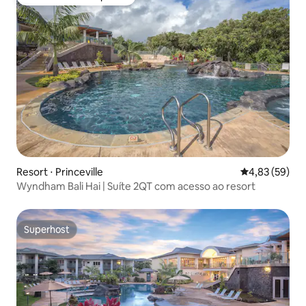
Preferido dos hóspedes
Resort ⋅ Princeville
4,83 de uma a
4,83 (59)
Wyndham Bali Hai | Suíte 2QT com acesso ao resort
Superhost
Superhost