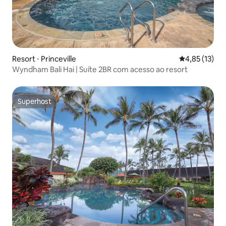
Resort ⋅ Princeville
4,85 de uma a
4,85 (13)
Wyndham Bali Hai | Suíte 2BR com acesso ao resort
Superhost
Superhost