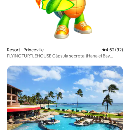
Resort ⋅ Princeville
4,62 de uma a
4,62 (92)
FLYINGTURTLEHOUSE Cápsula secreta:)Hanalei Bay
Resort