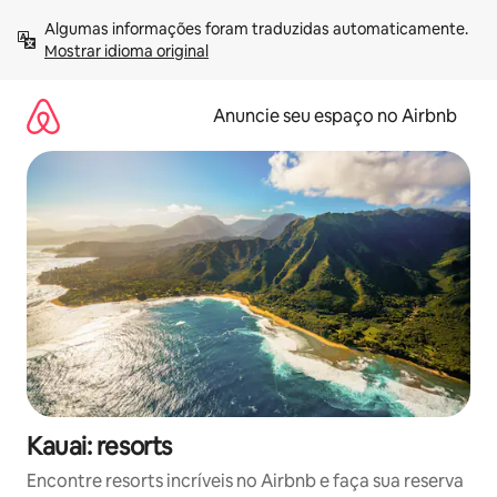
Pular
Algumas informações foram traduzidas automaticamente. 
para
Mostrar idioma original
o
conteúdo
Anuncie seu espaço no Airbnb
Kauai: resorts
Encontre resorts incríveis no Airbnb e faça sua reserva