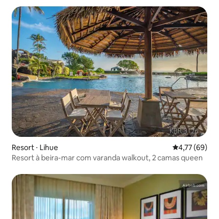
Resort ⋅ Lihue
4,77 de uma a
4,77 (69)
Resort à beira-mar com varanda walkout, 2 camas queen