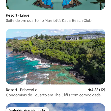
Resort ⋅ Lihue
Suíte de um quarto no Marriott’s Kauai Beach Club
Resort ⋅ Princeville
4,33 de uma a
4,33 (12)
Condomínio de 1 quarto em The Cliffs com comodidades
do resort
Preferido dos hóspedes