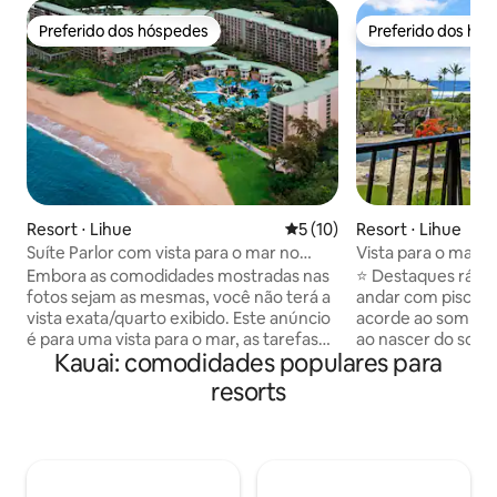
Preferido dos hóspedes
Preferido dos hó
Preferido dos hóspedes
Preferido dos hó
Resort ⋅ Lihue
5 de uma avaliação média de
5 (10)
Resort ⋅ Lihue
Suíte Parlor com vista para o mar no
Vista para o mar 
Marriott Kauai Beach Club
resort + piscinas 
Embora as comodidades mostradas nas
⭐ Destaques rápidos ✔ Quarto no ú
fotos sejam as mesmas, você não terá a
andar com piscina 
vista exata/quarto exibido. Este anúncio
acorde ao som da
é para uma vista para o mar, as tarefas
ao nascer do sol, 
Kauai: comodidades populares para
específicas do quarto são dadas pela
Keurig matinal em 
equipe do resort no check-in. Somos
Sem barulho vindo
resorts
proprietários de clubes de férias e, ao
localização do res
reservar conosco, você terá direito a
dentro de um resor
todas as comodidades do resort, Wi-Fi
mar, sem taxas de 
gratuito e estacionamento gratuito. A
contrário de reser
reserva está sujeita a um imposto de
taxas de resort já 