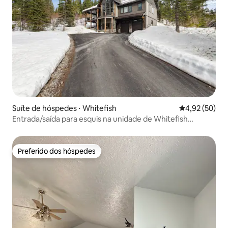
Suíte de hóspedes ⋅ Whitefish
4,92 de uma a
4,92 (50)
Entrada/saída para esquis na unidade de Whitefish
Mountain
Preferido dos hóspedes
Preferido dos hóspedes