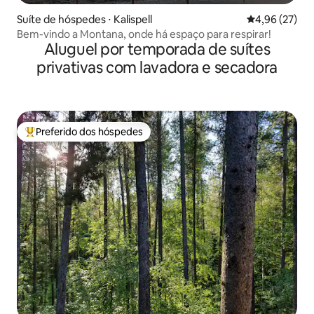
Suíte de hóspedes ⋅ Kalispell
4,96 de uma a
4,96 (27)
Bem-vindo a Montana, onde há espaço para respirar!
Aluguel por temporada de suítes
privativas com lavadora e secadora
Preferido dos hóspedes
Entre os melhores preferidos dos hóspedes