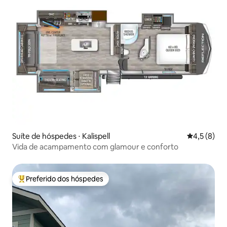
Suíte de hóspedes ⋅ Kalispell
4,5 de uma 
4,5 (8)
Vida de acampamento com glamour e conforto
Preferido dos hóspedes
Entre os melhores preferidos dos hóspedes