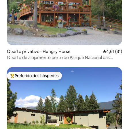
Quarto privativo ⋅ Hungry Horse
4,61 de uma a
4,61 (31)
Quarto de alojamento perto do Parque Nacional das
Geleiras
Preferido dos hóspedes
Entre os melhores preferidos dos hóspedes