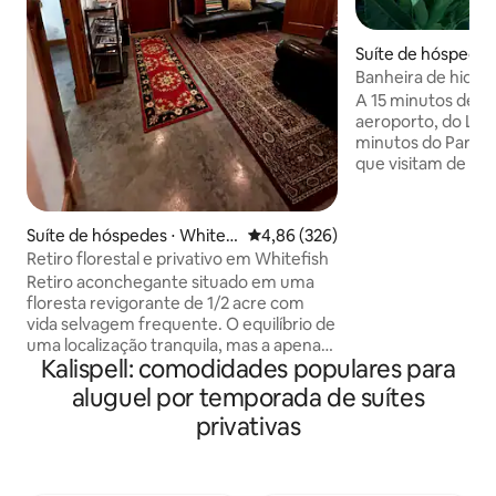
Suíte de hóspedes ⋅
Banheira de hidr
*Bicicletas incluída
A 15 minutos de Wh
Ar-condicionado!
aeroporto, do Lago
minutos do Parque Glacier
que visitam de out
perguntam-nos so
de estimação! Venha relaxar na nossa
suíte de hóspedes
Suíte de hóspedes ⋅ Whitefi
4,86 de uma avaliação média de 
4,86 (326)
elegante, comple
sh
Retiro florestal e privativo em Whitefish
cozinha feito à mã
Retiro aconchegante situado em uma
de lajes de pinhei
floresta revigorante de 1/2 acre com
uma porta de cele
vida selvagem frequente. O equilíbrio de
dimensões feita à 
uma localização tranquila, mas a apenas
localmente, um la
Kalispell: comodidades populares para
3,2 km do centro de Whitefish. Esta suíte
luz natural! Nosso bar de café é um dos
de acesso privativo tem decoração
aluguel por temporada de suítes
favoritos dos hós
moderna e rústica de Montana,
maneira de acorda
privativas
acabamentos sofisticados e detalhes
caminhadas ou esq
personalizados em madeira. Cozinha
completa, banheiro completo,
lavadora/secadora. A algumas quadras