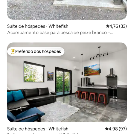
Suíte de hóspedes ⋅ Whitefish
4,76 de uma a
4,76 (33)
Acampamento base para pesca de peixe branco –
fogueira e pavilhão ao ar livre
Preferido dos hóspedes
Entre os melhores preferidos dos hóspedes
Suíte de hóspedes ⋅ Whitefish
4,98 de uma a
4,98 (97)