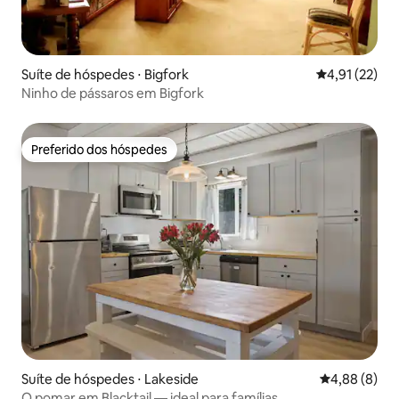
Suíte de hóspedes ⋅ Bigfork
4,91 de uma a
4,91 (22)
Ninho de pássaros em Bigfork
Preferido dos hóspedes
Preferido dos hóspedes
Suíte de hóspedes ⋅ Lakeside
4,88 de uma 
4,88 (8)
O pomar em Blacktail — ideal para famílias