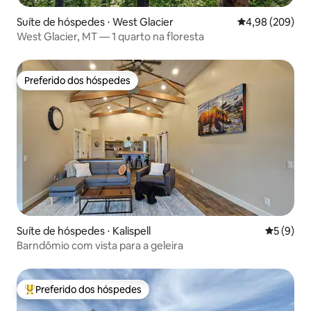
Suíte de hóspedes ⋅ West Glacier
4,98 de uma ava
4,98 (209)
West Glacier, MT — 1 quarto na floresta
Preferido dos hóspedes
Preferido dos hóspedes
Suíte de hóspedes ⋅ Kalispell
5 de uma 
5 (9)
Barndômio com vista para a geleira
Preferido dos hóspedes
Entre os melhores preferidos dos hóspedes