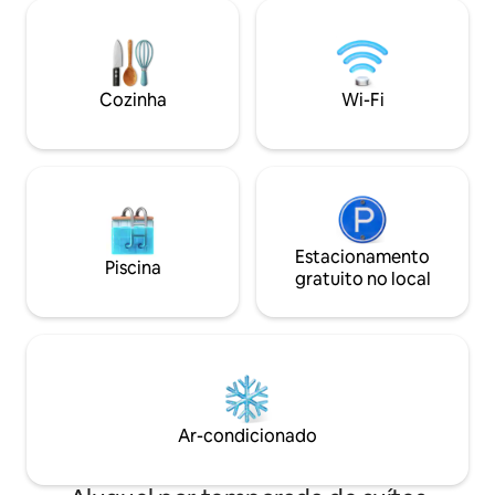
do acesso público ao lago do Whitefish
State Park, a 2 minutos de carro do
golfe/esqui nórdico, a 25 minutos do
resort de esqui e a 45 minutos de W.
Cozinha
Wi-Fi
Glacier. Uso gratuito de raquetes de
neve para os hóspedes. Cama nova e
renovada no quarto principal!
Estacionamento
Piscina
gratuito no local
Ar-condicionado