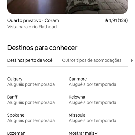
Quarto privativo ⋅ Coram
4,91 de uma av
4,91 (128)
Vista para o rio Flathead
Destinos para conhecer
Destinos perto de você
Outros tipos de acomodações
Pr
Calgary
Canmore
Aluguéis por temporada
Aluguéis por temporada
Banff
Kelowna
Aluguéis por temporada
Aluguéis por temporada
Spokane
Missoula
Aluguéis por temporada
Aluguéis por temporada
Bozeman
Mostrar mais