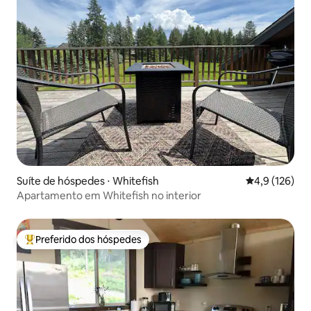
Suíte de hóspedes ⋅ Whitefish
4,9 de uma av
4,9 (126)
Apartamento em Whitefish no interior
Preferido dos hóspedes
Entre os melhores preferidos dos hóspedes