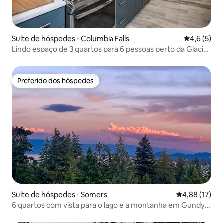
Suíte de hóspedes ⋅ Columbia Falls
4,6 de uma 
4,6 (5)
Lindo espaço de 3 quartos para 6 pessoas perto da Glacier
National Park Pool
Preferido dos hóspedes
Preferido dos hóspedes
Suíte de hóspedes ⋅ Somers
4,88 de uma a
4,88 (17)
6 quartos com vista para o lago e a montanha em Gundy's
Getaway Lower