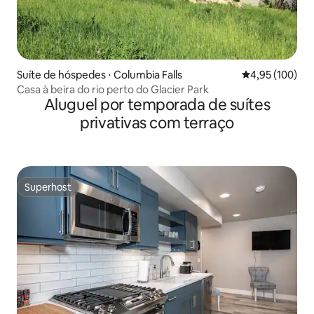
Suíte de hóspedes ⋅ Columbia Falls
4,95 de uma av
4,95 (100)
Casa à beira do rio perto do Glacier Park
Aluguel por temporada de suítes
privativas com terraço
Superhost
Superhost