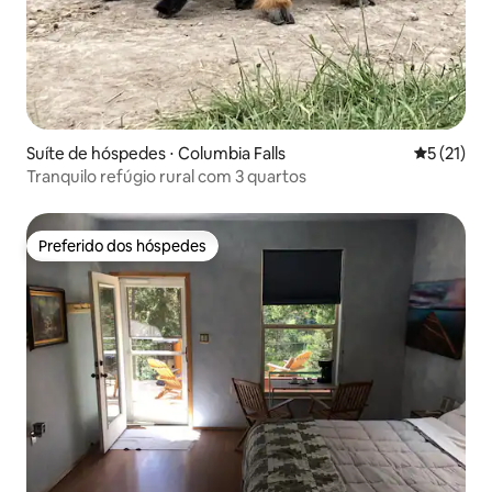
Suíte de hóspedes ⋅ Columbia Falls
5 de uma a
5 (21)
Tranquilo refúgio rural com 3 quartos
Preferido dos hóspedes
Preferido dos hóspedes