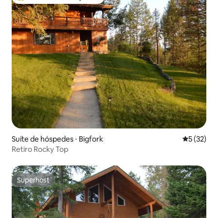
Entre os melhores preferidos dos hóspedes
Suíte de hóspedes ⋅ Bigfork
5 de uma a
5 (32)
Retiro Rocky Top
Superhost
Superhost