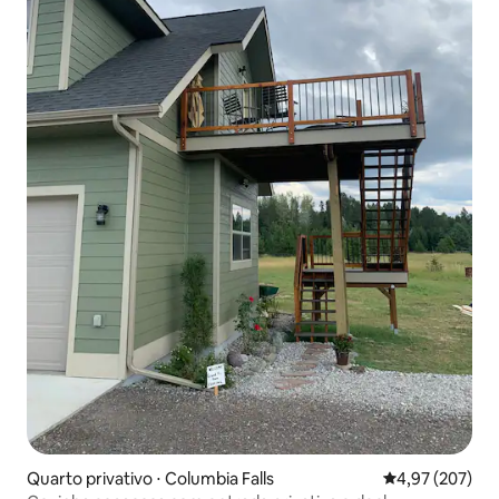
Quarto privativo ⋅ Columbia Falls
4,97 de uma av
4,97 (207)