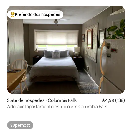
central!
Preferido dos hóspedes
Entre os melhores preferidos dos hóspedes
Suíte de hóspedes ⋅ Columbia Falls
4,99 de uma av
4,99 (138)
Adorável apartamento estúdio em Columbia Falls
Superhost
Superhost