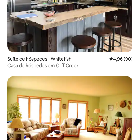
Suíte de hóspedes ⋅ Whitefish
4,96 de uma av
4,96 (90)
Casa de hóspedes em Cliff Creek