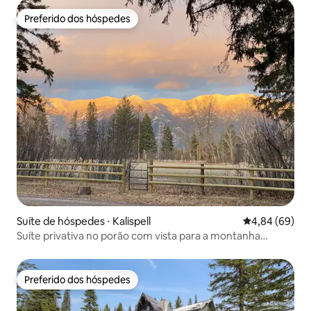
Preferido dos hóspedes
Preferido dos hóspedes
Suíte de hóspedes ⋅ Kalispell
4,84 de uma av
4,84 (69)
Suíte privativa no porão com vista para a montanha
Swan/10 acres
Preferido dos hóspedes
Preferido dos hóspedes