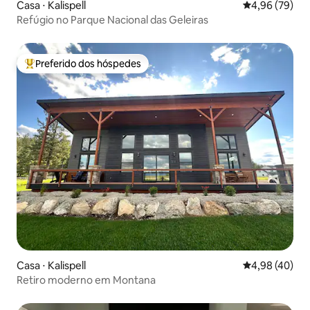
Casa ⋅ Kalispell
4,96 de uma a
4,96 (79)
Refúgio no Parque Nacional das Geleiras
Preferido dos hóspedes
Entre os melhores preferidos dos hóspedes
Casa ⋅ Kalispell
4,98 de uma a
4,98 (40)
Retiro moderno em Montana