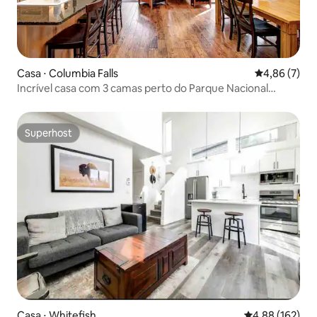
Casa ⋅ Columbia Falls
4,86 de uma 
4,86 (7)
Incrível casa com 3 camas perto do Parque Nacional
Glacier/piscina
Superhost
Superhost
Casa ⋅ Whitefish
4,88 de uma av
4,88 (162)