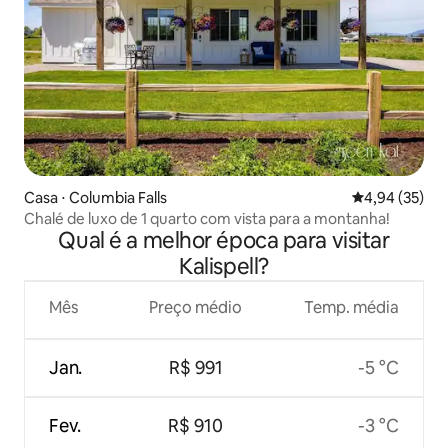
Casa ⋅ Columbia Falls
4,94 de uma a
4,94 (35)
Chalé de luxo de 1 quarto com vista para a montanha!
Qual é a melhor época para visitar
Kalispell?
Mês
Preço médio
Temp. média
Jan.
R$ 991
-5 °C
Fev.
R$ 910
-3 °C