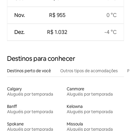
Nov.
R$ 955
0 °C
Dez.
R$ 1.032
-4 °C
Destinos para conhecer
Destinos perto de você
Outros tipos de acomodações
Pr
Calgary
Canmore
Aluguéis por temporada
Aluguéis por temporada
Banff
Kelowna
Aluguéis por temporada
Aluguéis por temporada
Spokane
Missoula
Aluguéis por temporada
Aluguéis por temporada