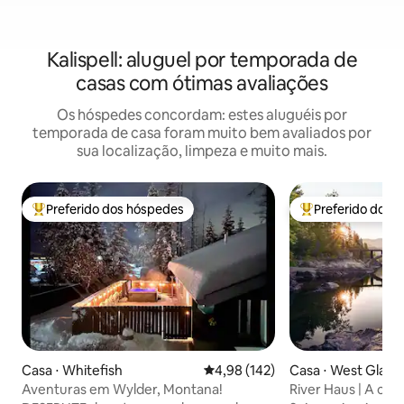
Kalispell: aluguel por temporada de
casas com ótimas avaliações
Os hóspedes concordam: estes aluguéis por
temporada de casa foram muito bem avaliados por
sua localização, limpeza e muito mais.
Preferido dos hóspedes
Preferido dos 
Entre os melhores preferidos dos hóspedes
Entre os melhore
Casa ⋅ Whitefish
4,98 de uma avaliação média de 
4,98 (142)
Casa ⋅ West Glacie
Aventuras em Wylder, Montana!
River Haus | A casa