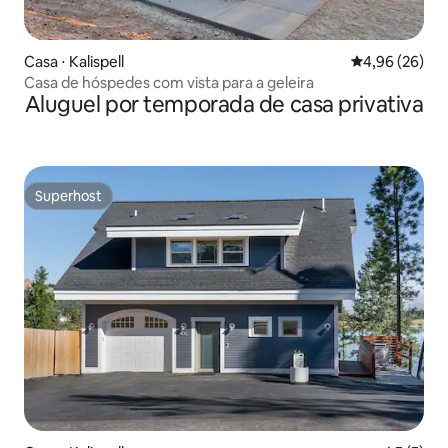
Casa ⋅ Kalispell
4,96 de uma a
4,96 (26)
Casa de hóspedes com vista para a geleira
Aluguel por temporada de casa privativa
Superhost
Superhost