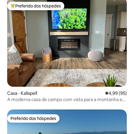
Preferido dos hóspedes
Entre os melhores preferidos dos hóspedes
Casa ⋅ Kalispell
4,99 de uma a
4,99 (95)
A moderna casa de campo com vista para a montanha e
banheira de hidromassagem!
Preferido dos hóspedes
Preferido dos hóspedes