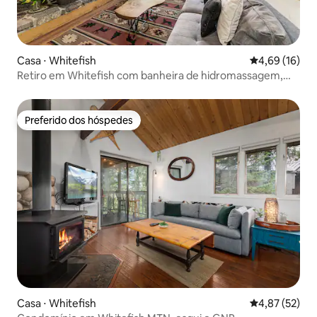
Casa ⋅ Whitefish
4,69 de uma a
4,69 (16)
Retiro em Whitefish com banheira de hidromassagem,
piscina e vista para o lago
Preferido dos hóspedes
Preferido dos hóspedes
Casa ⋅ Whitefish
4,87 de uma a
4,87 (52)