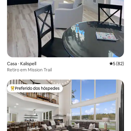
Casa ⋅ Kalispell
5 de uma a
5 (82)
Retiro em Mission Trail
Preferido dos hóspedes
Entre os melhores preferidos dos hóspedes