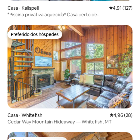
Casa ⋅ Kalispell
4,91 de uma av
4,91 (127)
*Piscina privativa aquecida* Casa perto de
Bypass&Amenidades
Preferido dos hóspedes
Preferido dos hóspedes
Casa ⋅ Whitefish
4,96 de uma a
4,96 (28)
Cedar Way Mountain Hideaway — Whitefish, MT