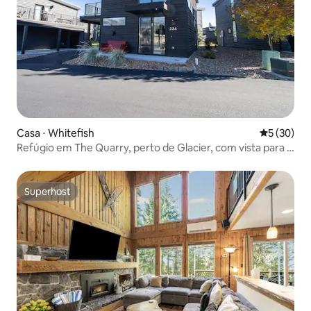
Casa ⋅ Whitefish
5 de uma a
5 (30)
Refúgio em The Quarry, perto de Glacier, com vista para a
montanha
Superhost
Superhost