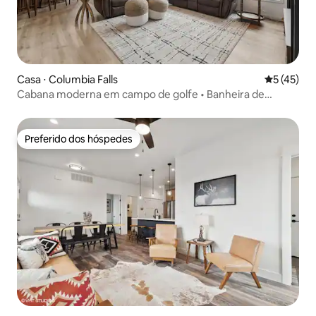
Casa ⋅ Columbia Falls
5 de uma a
5 (45)
Cabana moderna em campo de golfe • Banheira de
hidromassagem • Refúgio para a família
Preferido dos hóspedes
Preferido dos hóspedes