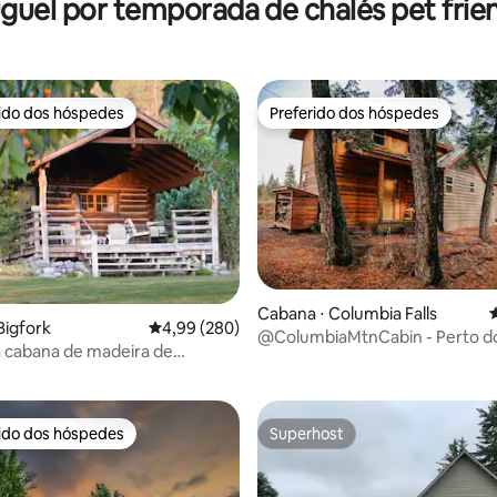
guel por temporada de chalés pet frie
rido dos hóspedes
Preferido dos hóspedes
 melhores preferidos dos hóspedes
Preferido dos hóspedes
Cabana ⋅ Columbia Falls
4
Bigfork
4,99 de uma avaliação média de 5, 280 avalia
4,99 (280)
@ColumbiaMtnCabin - Perto d
média de 5, 31 avaliações
 cabana de madeira de
Nacional Glacier, Aceita Animai
Estimação
rido dos hóspedes
Superhost
 melhores preferidos dos hóspedes
Superhost