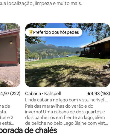
a localização, limpeza e muito mais.
Cabana ⋅ 
Preferido dos hóspedes
Prefe
os hóspedes
Entre os melhores preferidos dos hóspedes
Entre o
Casa de 
Glacier P
Viemos p
crianças.
madeira
próprias
apaixone
de pinhei
de vida do vel
mesmo qu
ções
casa de 
,97 de uma avaliação média de 5, 222 avaliações
4,97 (222)
Cabana ⋅ Kalispell
4,93 de uma avaliação 
4,93 (153)
depois, f
foi cons
Linda cabana no lago com vista incrível e
mãos, fer
quintal enorme
na de
País das maravilhas do verão e do
significat
sta.
inverno! Uma cabana de dois quartos e
mistura p
tos e 2
dois banheiros em frente ao lago, além
conforto
 está
de beliche no belo Lago Blaine com vista
porada de chalés
a muito
espetacular para a montanha rochosa.