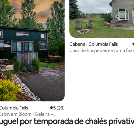
Cabana ⋅ Columbia Falls
média de 5, 23 avaliações
Casa de hóspedes em uma faz
cavalos de 24 acres
Columbia Falls
5 de uma avaliação média de 5, 28 avalia
5 (28)
abin em Bloom | Geleira +
uguel por temporada de chalés privati
olfe