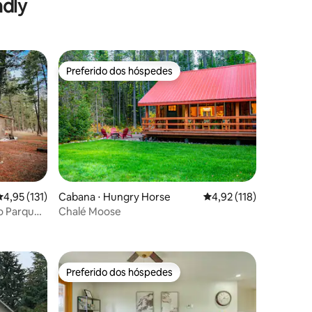
ndly
Com banheira de hidromassagem.
Preferido dos hóspedes
Preferido dos hóspedes
,95 de uma avaliação média de 5, 131 avaliações
4,95 (131)
Cabana ⋅ Hungry Horse
4,92 de uma avaliação 
4,92 (118)
ções
o Parque
Chalé Moose
s de
Preferido dos hóspedes
Preferido dos hóspedes