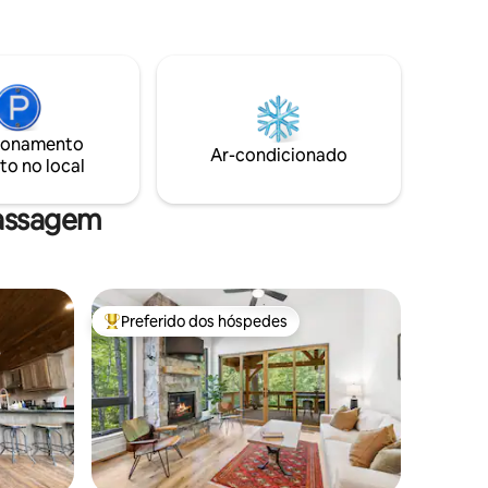
Grande terreno privado com vistas
 a bela
incríveis do lago e da montanha, cozinha
s 15
completa, máquina de lavar, secadora,
doca, além de doca com escorregador,
trilhas
banheira de hidromassagem, área de
stância de
estar/comer ao ar livre coberta e uma
do
lareira. Uma propriedade grande e
ionamento
e e
tranquila dá a você a verdadeira
Ar-condicionado
to no local
r favor,
sensação de uma escapadela. As fotos
 4WD
não fazem justiça a este lugar......precisa
ver!
massagem
Preferido dos hóspedes
Entre os melhores preferidos dos hóspedes