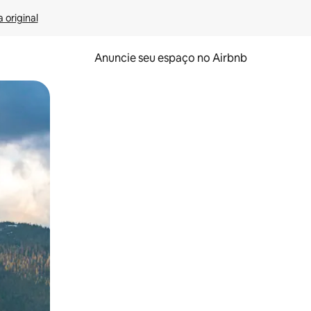
 original
Anuncie seu espaço no Airbnb
 deslizando o dedo na tela.