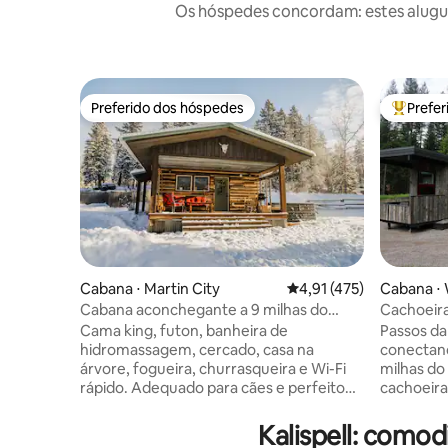
Os hóspedes concordam: estes alugué
Preferido dos hóspedes
Prefe
Preferido dos hóspedes
Entre os
Cabana ⋅ Martin City
4,91 de uma avaliação m
4,91 (475)
Cabana ⋅ 
Cabana aconchegante a 9 milhas do
Cachoeir
Glacier Park com banheira de
Cama king, futon, banheira de
Passos da
hidromassagem!
hidromassagem, cercado, casa na
conectand
árvore, fogueira, churrasqueira e Wi-Fi
milhas do
rápido. Adequado para cães e perfeito
cachoeira
para casais ou famílias pequenas que
individu
procuram o charme aconchegante de
cabana vi
Kalispell: como
Montana perto de Glacier. Observe
Quartos 2