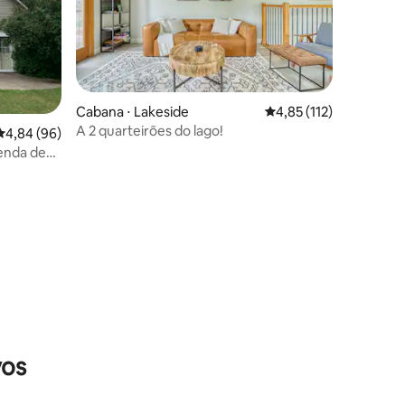
Cabana ⋅ Lakeside
4,85 de uma avaliação 
4,85 (112)
A 2 quarteirões do lago!
4,84 de uma avaliação média de 5, 96 avaliações
4,84 (96)
enda de
ções
vos