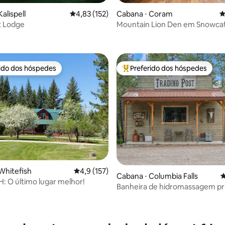
alispell
4,83 de uma avaliação média de 5, 152 avalia
4,83 (152)
Cabana ⋅ Coram
4
t Lodge
Mountain Lion Den em Snowcat
édia de 5, 110 avaliações
(banheira de hidromassagem!)
rido dos hóspedes
Preferido dos hóspedes
 melhores preferidos dos hóspedes
Entre os melhores preferidos d
édia de 5, 132 avaliações
Whitefish
4,9 de uma avaliação média de 5, 157 avalia
4,9 (157)
Cabana ⋅ Columbia Falls
4
 O último lugar melhor!
Banheira de hidromassagem pri
Glacier NP