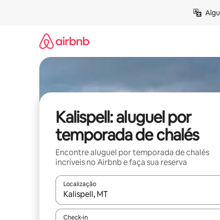
Pular
Algu
para
o
conteúdo
Kalispell: aluguel por
temporada de chalés
Encontre aluguel por temporada de chalés
incríveis no Airbnb e faça sua reserva
Localização
Quando os resultados estiverem disponíveis, expl
Check-in