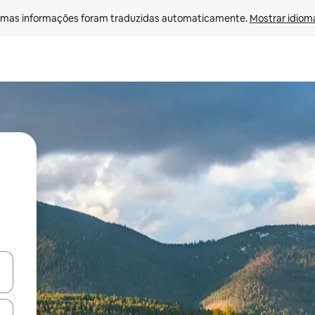
mas informações foram traduzidas automaticamente. 
Mostrar idioma
ore-os usando as seta para cima e para baixo do teclado ou tocando e