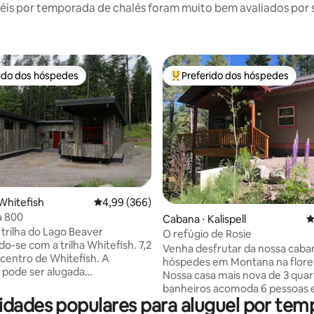
is por temporada de chalés foram muito bem avaliados por su
rido dos hóspedes
Preferido dos hóspedes
 melhores preferidos dos hóspedes
Entre os melhores preferidos d
édia de 5, 475 avaliações
Whitefish
4,99 de uma avaliação média de 5, 366 avalia
4,99 (366)
a 800
Cabana ⋅ Kalispell
4
 trilha do Lago Beaver
O refúgio de Rosie
o-se com a trilha Whitefish. 7,2
Venha desfrutar da nossa caba
 centro de Whitefish. A
hóspedes em Montana na flore
 pode ser alugada
Nossa casa mais nova de 3 quar
almente ou combinada com sua
banheiros acomoda 6 pessoas e
zinha, Hollywood para um 2
didades populares para aluguel por tem
situada em um acre de madeir
 Banheiros se ambas as