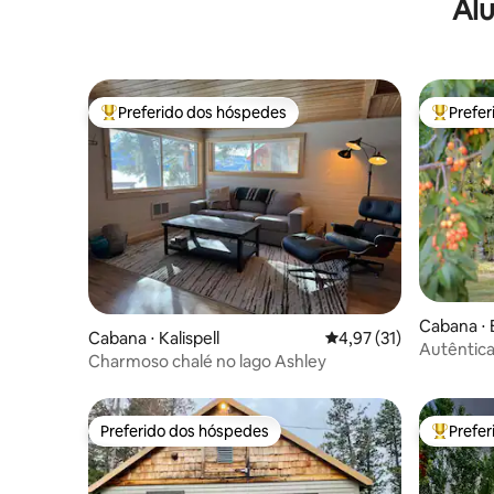
Alu
Preferido dos hóspedes
Prefe
Entre os melhores preferidos dos hóspedes
Entre os
Cabana ⋅ 
Cabana ⋅ Kalispell
4,97 de uma avaliação 
4,97 (31)
Autêntica
Charmoso chalé no lago Ashley
Montana
Preferido dos hóspedes
Prefe
Preferido dos hóspedes
Entre os