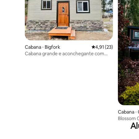
Cabana ⋅ Bigfork
4,91 de uma avaliação 
4,91 (23)
Cabana grande e aconchegante com
vista para o lago
Cabana ⋅ 
Blossom C
Al
Sauna + G