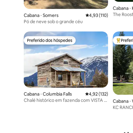
Cabana ⋅ K
The Roos
Cabana ⋅ Somers
4,93 de uma avaliação m
4,93 (110)
Pó de neve sob o grande céu
Preferido dos hóspedes
Prefe
Preferido dos hóspedes
Entre os
Cabana ⋅ Columbia Falls
4,92 de uma avaliação m
4,92 (132)
Chalé histórico em fazenda com VISTA e
Cabana ⋅ 
banheira de hidromassagem em Glacier
KC RANCH:
Park