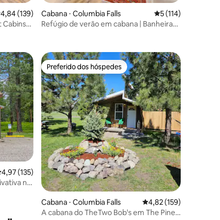
ções
,84 de uma avaliação média de 5, 139 avaliações
4,84 (139)
Cabana ⋅ Columbia Falls
5 de uma avaliação 
5 (114)
 Cabins
Refúgio de verão em cabana | Banheira
de hidromassagem e sauna
Preferido dos hóspedes
os hóspedes
Preferido dos hóspedes
ções
,97 de uma avaliação média de 5, 135 avaliações
4,97 (135)
vativa no
Cabana ⋅ Columbia Falls
4,82 de uma avaliação 
4,82 (159)
A cabana do TheTwo Bob's em The Pines.