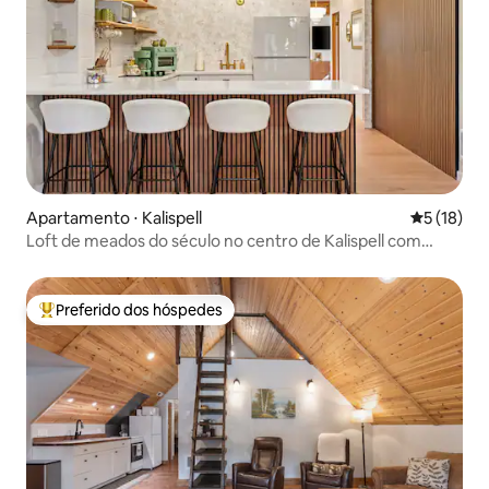
Apartamento ⋅ Kalispell
5 de uma a
5 (18)
Loft de meados do século no centro de Kalispell com
mesa de bilhar
Preferido dos hóspedes
Entre os melhores preferidos dos hóspedes