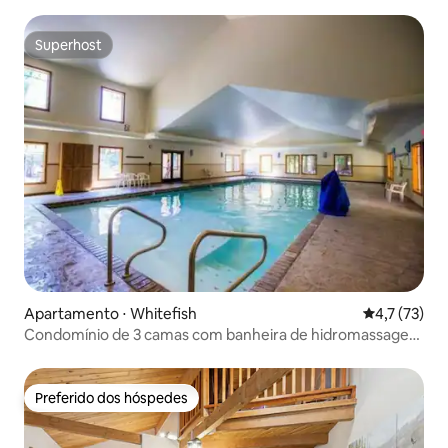
| 2 camas king
Superhost
Superhost
Apartamento ⋅ Whitefish
4,7 de uma a
4,7 (73)
Condomínio de 3 camas com banheira de hidromassagem
compartilhada/piscinas/acesso ao lago
Preferido dos hóspedes
Preferido dos hóspedes