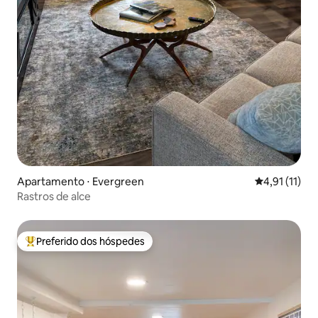
Apartamento ⋅ Evergreen
4,91 de uma a
4,91 (11)
Rastros de alce
Preferido dos hóspedes
Entre os melhores preferidos dos hóspedes