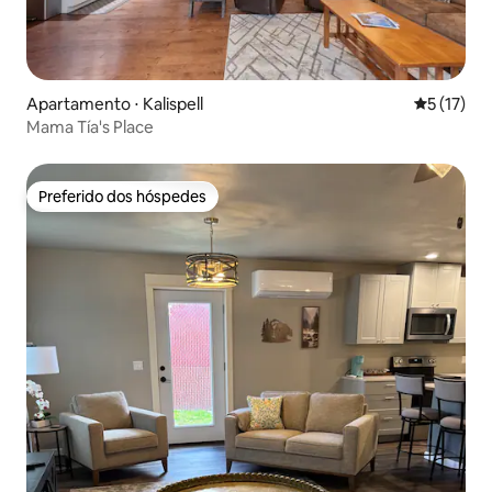
Apartamento ⋅ Kalispell
5 de uma a
5 (17)
Mama Tía's Place
Preferido dos hóspedes
Preferido dos hóspedes