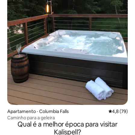
Apartamento ⋅ Columbia Falls
4,8 de uma a
4,8 (79)
Caminho para a geleira
Qual é a melhor época para visitar
Kalispell?