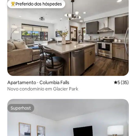
Preferido dos hóspedes
Entre os melhores preferidos dos hóspedes
Apartamento ⋅ Columbia Falls
5 de uma a
5 (35)
Novo condomínio em Glacier Park
Superhost
Superhost