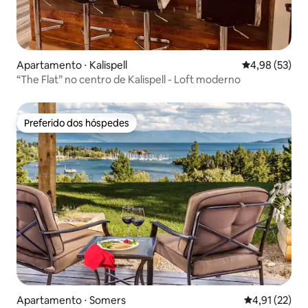
Apartamento ⋅ Kalispell
4,98 de uma a
4,98 (53)
“The Flat” no centro de Kalispell - Loft moderno
Preferido dos hóspedes
Preferido dos hóspedes
Apartamento ⋅ Somers
4,91 de uma a
4,91 (22)