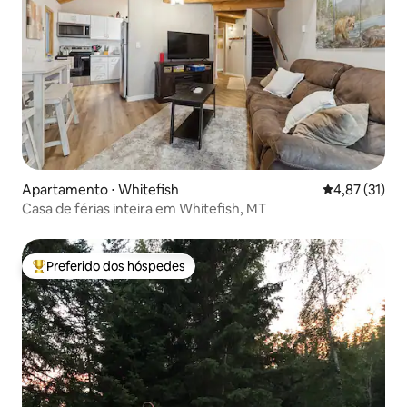
Apartamento ⋅ Whitefish
4,87 de uma a
4,87 (31)
Casa de férias inteira em Whitefish, MT
Preferido dos hóspedes
Entre os melhores preferidos dos hóspedes