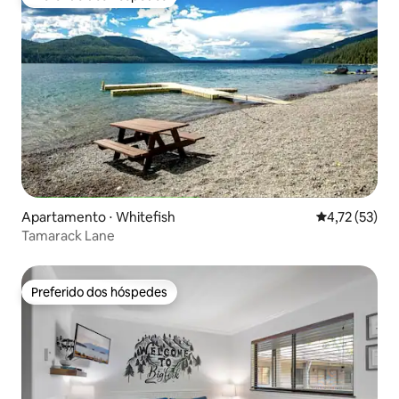
Preferido dos hóspedes
Apartamento ⋅ Whitefish
4,72 de uma a
4,72 (53)
Tamarack Lane
Preferido dos hóspedes
Preferido dos hóspedes