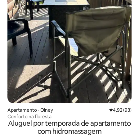
Apartamento ⋅ Olney
4,92 de uma a
4,92 (93)
Conforto na floresta
Aluguel por temporada de apartamento
com hidromassagem