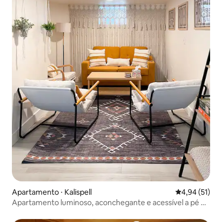
Apartamento ⋅ Kalispell
4,94 de uma a
4,94 (51)
Apartamento luminoso, aconchegante e acessível a pé no
centro da cidade