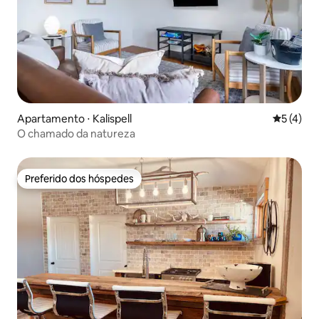
Apartamento ⋅ Kalispell
5 de uma 
5 (4)
O chamado da natureza
Preferido dos hóspedes
Preferido dos hóspedes