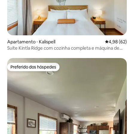
Apartamento ⋅ Kalispell
4,98 de uma a
4,98 (62)
Suíte Kintla Ridge com cozinha completa e máquina de
lavar/secar
Preferido dos hóspedes
Preferido dos hóspedes