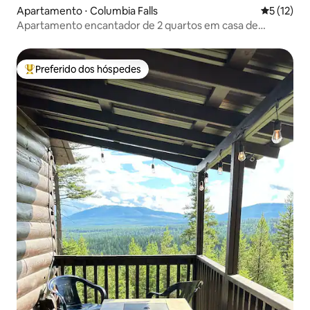
Apartamento ⋅ Columbia Falls
5 de uma a
5 (12)
Apartamento encantador de 2 quartos em casa de
campo.
Preferido dos hóspedes
Entre os melhores preferidos dos hóspedes