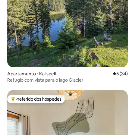
Apartamento ⋅ Kalispell
5 de uma a
5 (34)
Refúgio com vista para o lago Glacier
Preferido dos hóspedes
Entre os melhores preferidos dos hóspedes