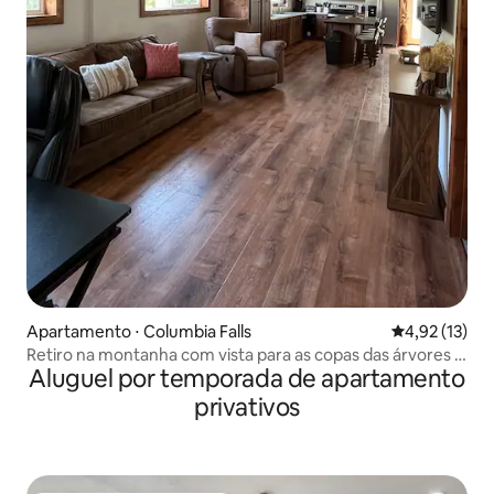
Apartamento ⋅ Columbia Falls
4,92 de uma a
4,92 (13)
Retiro na montanha com vista para as copas das árvores e
Aluguel por temporada de apartamento
localização privilegiada
privativos