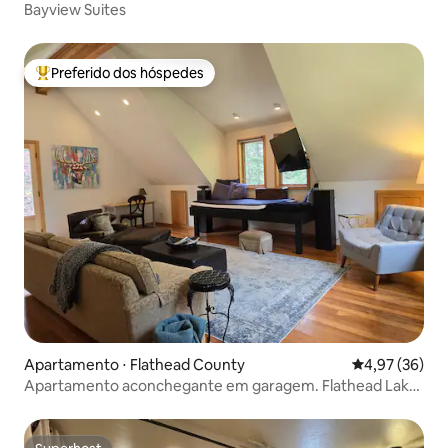
Bayview Suites
Preferido dos hóspedes
Entre os melhores preferidos dos hóspedes
Apartamento ⋅ Flathead County
4,97 de uma a
4,97 (36)
Apartamento aconchegante em garagem. Flathead Lake
& Glacier Park