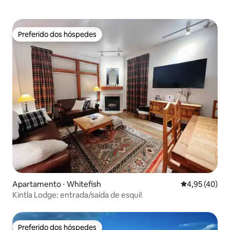
Preferido dos hóspedes
Preferido dos hóspedes
Apartamento ⋅ Whitefish
4,95 de uma a
4,95 (40)
Kintla Lodge: entrada/saída de esqui!
Preferido dos hóspedes