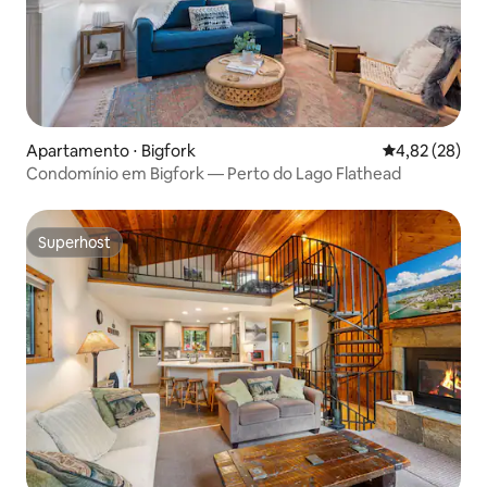
Apartamento ⋅ Bigfork
4,82 de uma a
4,82 (28)
Condomínio em Bigfork — Perto do Lago Flathead
Superhost
Superhost