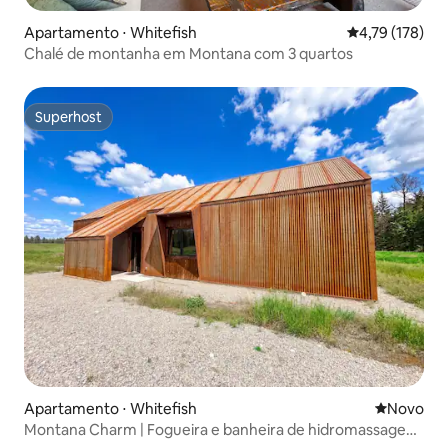
Apartamento ⋅ Whitefish
4,79 de uma av
4,79 (178)
Chalé de montanha em Montana com 3 quartos
Superhost
Superhost
Apartamento ⋅ Whitefish
Novo lugar
Novo
Montana Charm | Fogueira e banheira de hidromassagem