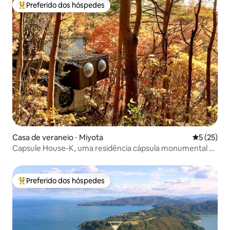
Preferido dos hóspedes
Entre os melhores preferidos dos hóspedes
Casa de veraneio ⋅ Miyota
5 de uma a
5 (25)
Capsule House-K, uma residência cápsula monumental na
natureza, projetada por Kisho Kurokawa
Preferido dos hóspedes
Entre os melhores preferidos dos hóspedes