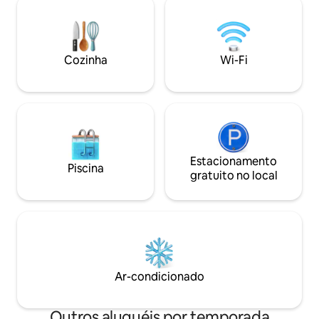
contato com o anfi
pode desfrutar da arquitetura da época,
que você gostaria,
incluindo uma janela de vidro ondulada
para o mar de Onna Villag
por um antigo método de fazer e uma
não deixe de ler a
lanterna muito grande.
(“Outras informaç
Cozinha
Wi-Fi
Convenientemente localizado a cerca
sobre o uso das instalaç
de 15 minutos a pé do Porto de Teshima
está disponível po
Iaura, está localizado em um terreno alto
✴︎ As fotos de to
com vista para todo o assentamento
que os quartos es
idílico, com uma vista pacífica do Mar
superfície, mas c
Interior de Seto.Além disso, em um dia
própria entrada, 
ensolarado, você pode relaxar e ver a lua
desfrutar de sua 
nascer das estrelas e da montanha dos
Estacionamento
de edifício único]. ★ Observações sobre
Piscina
fundos. O prédio é composto por
gratuito no local
a acomodação de c
"edifício principal" e "anexo", e como
menos) Como a ins
medida contra doenças infecciosas,
de madeira, a estr
aceitamos um grupo em cada prédio,
viaja facilmente p
para que todos possam ficar com
Não há corrimão n
tranquilidade.O edifício principal
de hóspedes. Por 
também é fino na varanda, e há áreas
pois o corrimão n
onde as crianças podem ser perigosas,
andar é largo. Em 
Ar-condicionado
por isso, reserve o "Anexo" para crianças
térreo há um penh
menores de idade do ensino
entenda isso ao re
fundamental. Atrás do edifício estão os
Outros aluguéis por temporada
de 12 anos ou men