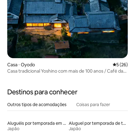
Casa ⋅ Oyodo
5 de uma a
5 (26)
Casa tradicional Yoshino com mais de 100 anos / Café da
manhã e jantar inclusos / Limitado a um grupo por dia /
Acomodação tranquila cercada por vegetação
Destinos para conhecer
Outros tipos de acomodações
Coisas para fazer
Aluguéis por temporada em resorts
Aluguel por temporada de tendas
Japão
Japão