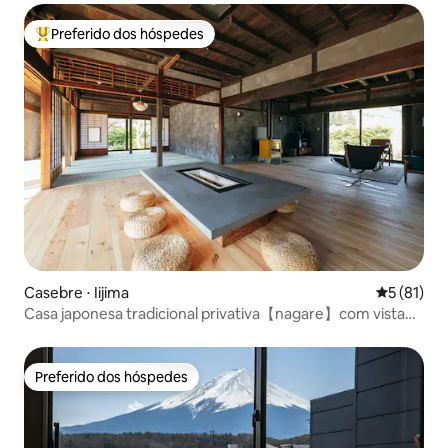
Preferido dos hóspedes
Entre os melhores preferidos dos hóspedes
Casebre ⋅ Iijima
5 de uma a
5 (81)
Casa japonesa tradicional privativa【nagare】com vista
para os Alpes
Preferido dos hóspedes
Preferido dos hóspedes