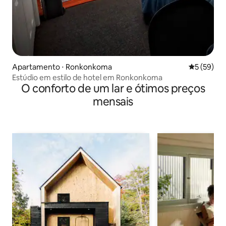
Apartamento ⋅ Ronkonkoma
5 de uma a
5 (59)
Estúdio em estilo de hotel em Ronkonkoma
O conforto de um lar e ótimos preços
mensais