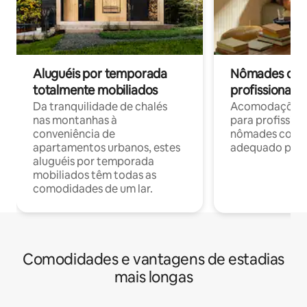
Aluguéis por temporada
Nômades digit
totalmente mobiliados
profissionais 
Da tranquilidade de chalés
Acomodações c
nas montanhas à
para profission
conveniência de
nômades com W
apartamentos urbanos, estes
adequado para 
aluguéis por temporada
mobiliados têm todas as
comodidades de um lar.
Comodidades e vantagens de estadias
mais longas