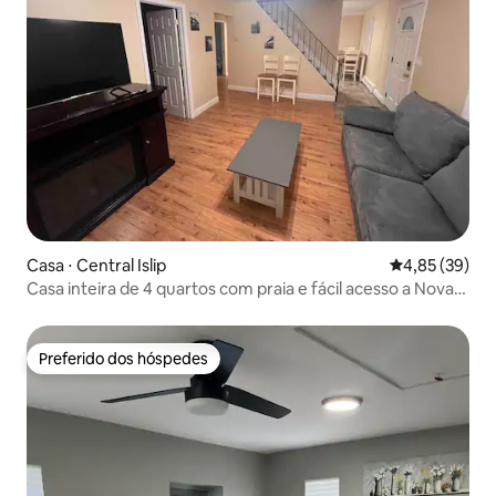
Casa ⋅ Central Islip
4,85 de uma a
4,85 (39)
Casa inteira de 4 quartos com praia e fácil acesso a Nova
York
Preferido dos hóspedes
Preferido dos hóspedes