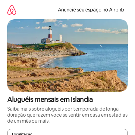
Pular
para
Anuncie seu espaço no Airbnb
o
conteúdo
Aluguéis mensais em Islandia
Saiba mais sobre aluguéis por temporada de longa
duração que fazem você se sentir em casa em estadias
de um mês ou mais.
Localização