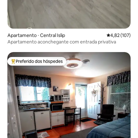
Apartamento ⋅ Central Islip
4,82 de uma av
4,82 (107)
Apartamento aconchegante com entrada privativa
Preferido dos hóspedes
Entre os melhores preferidos dos hóspedes