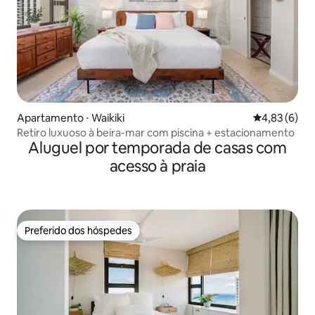
Apartamento ⋅ Waikiki
4,83 de uma 
4,83 (6)
Retiro luxuoso à beira-mar com piscina + estacionamento
Aluguel por temporada de casas com
acesso à praia
Preferido dos hóspedes
Preferido dos hóspedes