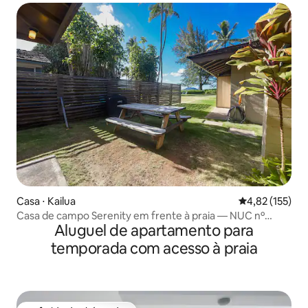
Casa ⋅ Kailua
4,82 de uma av
4,82 (155)
Casa de campo Serenity em frente à praia — NUC nº
Aluguel de apartamento para
90/TVU-0326
temporada com acesso à praia