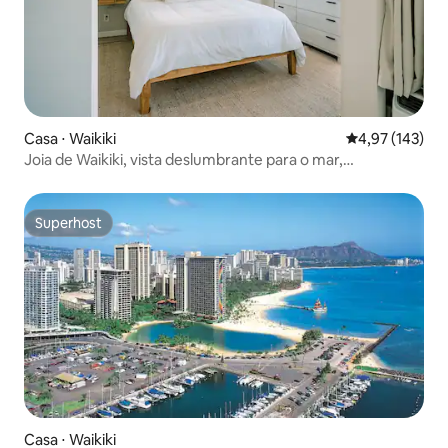
Casa ⋅ Waikiki
4,97 de uma av
4,97 (143)
Joia de Waikiki, vista deslumbrante para o mar,
estacionamento incluso
Superhost
Superhost
Casa ⋅ Waikiki