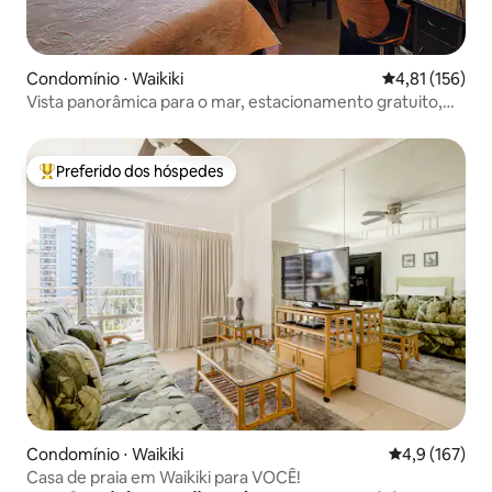
Condomínio ⋅ Waikiki
4,81 de uma av
4,81 (156)
Vista panorâmica para o mar, estacionamento gratuito,
praia, shopping
Preferido dos hóspedes
Entre os melhores preferidos dos hóspedes
Condomínio ⋅ Waikiki
4,9 de uma av
4,9 (167)
Casa de praia em Waikiki para VOCÊ!