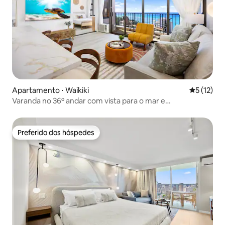
Apartamento ⋅ Waikiki
5 de uma a
5 (12)
Varanda no 36º andar com vista para o mar e
estacionamento gratuito
Preferido dos hóspedes
Preferido dos hóspedes