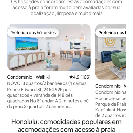
Os hóspedes concordam: estas acomodações com
acesso à praia foram muito bem avaliadas por sua
localização, limpeza e muito mais.
Preferido dos hóspedes
Preferido dos hó
Preferido dos hóspedes
Preferido dos hó
Condomínio ⋅ Waikiki
4,9 de uma avaliação média de 
4,9 (166)
NOVO! 3 quartos/2 banheiros (4 camas) 1
Condomínio ⋅ Waik
vaga de estacionamento + 2 min da praia
Prince Edward St, 2464 925 pés
Condomínio na pra
quadrados + varanda de 148 pés
relaxar
Hospede-se perto d
quadrados No 6º andar A 2 minutos a pé
Parque da Praia d
da praia 3 quartos, 2 banheiros
Kapiʻolani. Nosso
Ocupação máxima: 8 participantes
de 2 quartos e 2 
Lavanderia 24 horas no local Observação
Honolulu: comodidades populares em
prédio seguro co
sobre as comodidades: não há piscina ou
gratuito. Os dest
acomodações com acesso à praia
academia no local Acessibilidade:
varanda com área 