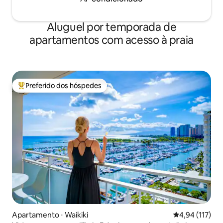
Aluguel por temporada de
apartamentos com acesso à praia
Preferido dos hóspedes
Entre os melhores preferidos dos hóspedes
Apartamento ⋅ Waikiki
4,94 de uma av
4,94 (117)