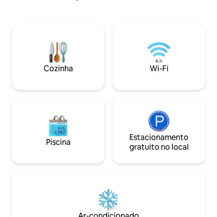
Observe que esta unidade e a vaga de
completa, equipam
estacionamento atribuída não são
acessórios para c
acessíveis de acordo com a ADA Regras
de lavar/secar rou
de Estacionamento: 1 vaga de
ABC no andar de ba
estacionamento designada incluída
restaurantes e ba
Altura máxima de 2,03 m Acomoda até
como Tiki's, Lulu's
uma minivan ou um SUV de tamanho
Hospedado por Keli
normal Não são permitidas vans de
Cozinha
Wi-Fi
australiano, da Wa
passageiros Número de licença de
Número de registr
registro: 2026-STR-213
Estacionamento
Piscina
gratuito no local
Ar-condicionado