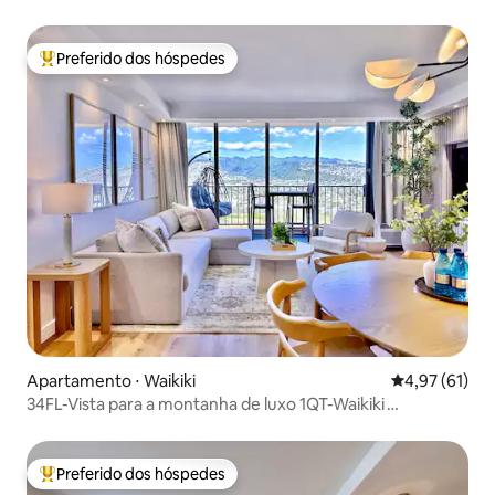
Gratuito~
Preferido dos hóspedes
Entre os melhores preferidos dos hóspedes
Apartamento ⋅ Waikiki
4,97 de uma a
4,97 (61)
34FL-Vista para a montanha de luxo 1QT-Waikiki
c/estacionamento
Preferido dos hóspedes
Entre os melhores preferidos dos hóspedes