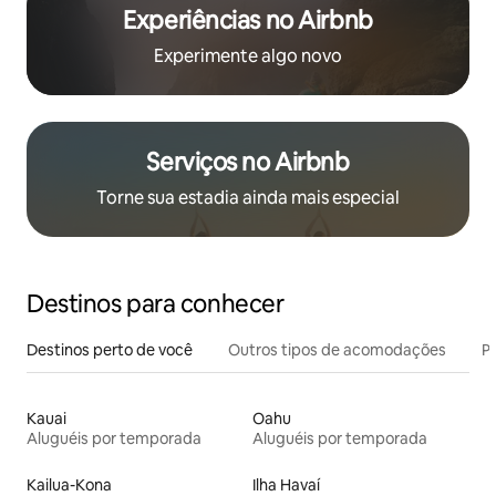
Experiências no Airbnb
Experimente algo novo
Serviços no Airbnb
Torne sua estadia ainda mais especial
Destinos para conhecer
Destinos perto de você
Outros tipos de acomodações
Pr
Kauai
Oahu
Aluguéis por temporada
Aluguéis por temporada
Kailua-Kona
Ilha Havaí