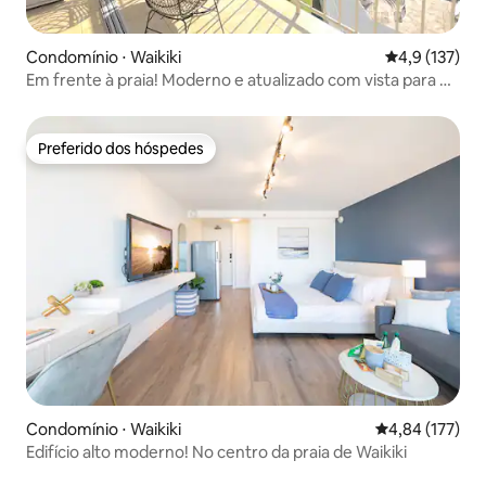
Condomínio ⋅ Waikiki
4,9 de uma av
4,9 (137)
Em frente à praia! Moderno e atualizado com vista para o
mar (WS1116)
Preferido dos hóspedes
Preferido dos hóspedes
Condomínio ⋅ Waikiki
4,84 de uma av
4,84 (177)
Edifício alto moderno! No centro da praia de Waikiki