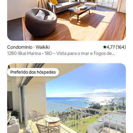
Condomínio ⋅ Waikiki
4,77 de uma av
4,77 (164)
1280 Ilikai Marina • 1BD – Vista para o mar e fogos de
artifício
Preferido dos hóspedes
Preferido dos hóspedes