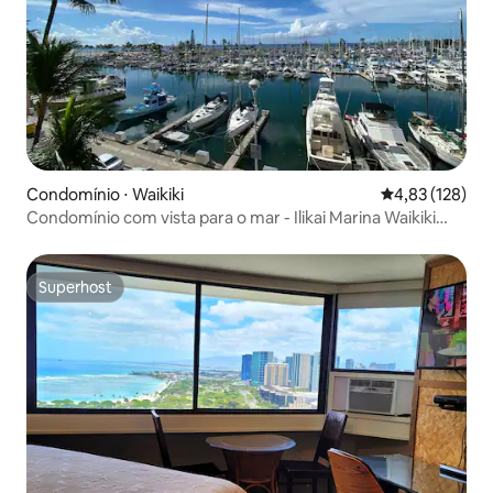
Condomínio ⋅ Waikiki
4,83 de uma av
4,83 (128)
Condomínio com vista para o mar - Ilikai Marina Waikiki
Honolulu
Superhost
Superhost