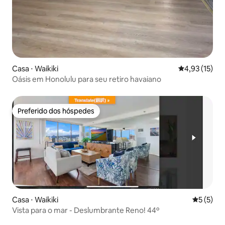
Casa ⋅ Waikiki
4,93 de uma a
4,93 (15)
Oásis em Honolulu para seu retiro havaiano
Preferido dos hóspedes
Preferido dos hóspedes
Casa ⋅ Waikiki
5 de uma 
5 (5)
Vista para o mar - Deslumbrante Reno! 44º