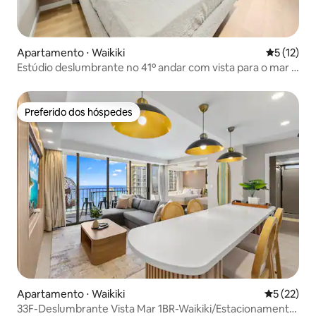
Apartamento ⋅ Waikiki
5 de uma a
5 (12)
Estúdio deslumbrante no 41º andar com vista para o mar e
a cidade
Preferido dos hóspedes
Preferido dos hóspedes
Apartamento ⋅ Waikiki
5 de uma a
5 (22)
33F-Deslumbrante Vista Mar 1BR-Waikiki/Estacionamento