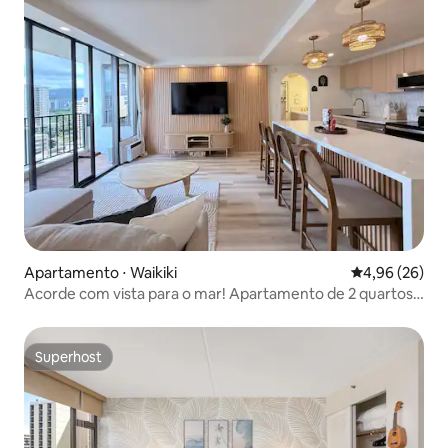
Apartamento ⋅ Waikiki
4,96 de uma a
4,96 (26)
Acorde com vista para o mar! Apartamento de 2 quartos
com cama queen size e estacionamento gratuito
Superhost
Superhost