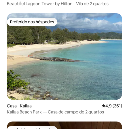
Beautiful Lagoon Tower by Hilton - Vila de 2 quartos
Preferido dos hóspedes
Preferido dos hóspedes
Casa ⋅ Kailua
4,9 de uma av
4,9 (361)
Kailua Beach Park — Casa de campo de 2 quartos