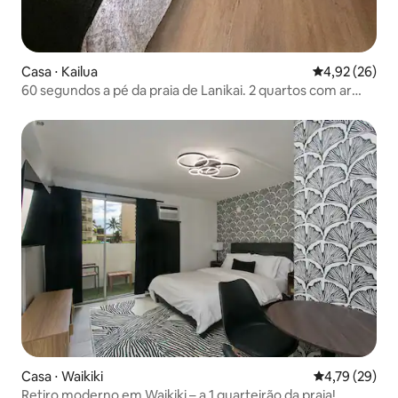
Casa ⋅ Kailua
4,92 de uma a
4,92 (26)
60 segundos a pé da praia de Lanikai. 2 quartos com ar
condicionado
Casa ⋅ Waikiki
4,79 de uma a
4,79 (29)
Retiro moderno em Waikiki – a 1 quarteirão da praia!