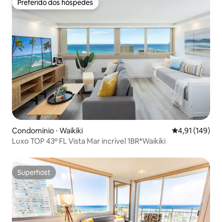
Preferido dos hóspedes
Preferido dos hóspedes
Condomínio ⋅ Waikiki
4,91 de uma av
4,91 (149)
Luxo TOP 43º FL Vista Mar incrível 1BR*Waikiki
Superhost
Superhost