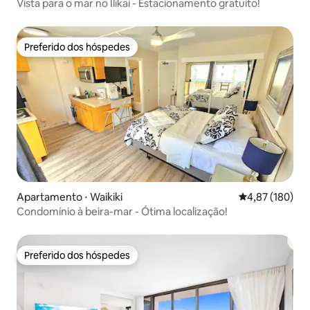
Vista para o mar no Ilikai - Estacionamento gratuito!
Preferido dos hóspedes
Preferido dos hóspedes
Apartamento ⋅ Waikiki
4,87 de uma av
4,87 (180)
Condomínio à beira-mar - Ótima localização!
Preferido dos hóspedes
Preferido dos hóspedes