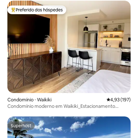
Preferido dos hóspedes
Entre os melhores preferidos dos hóspedes
Condomínio ⋅ Waikiki
4,93 de uma av
4,93 (197)
Condomínio moderno em Waikiki_Estacionamento
gratuito no local
Superhost
Superhost