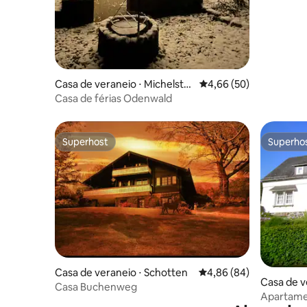
Casa de veraneio ⋅ Michelsta
4,66 de uma avaliação 
4,66 (50)
dt
Casa de férias Odenwald
Superhost
Superho
Superhost
Superho
Casa de veraneio ⋅ Schotten
4,86 de uma avaliação 
4,86 (84)
Casa de v
Casa Buchenweg
g
Apartamen