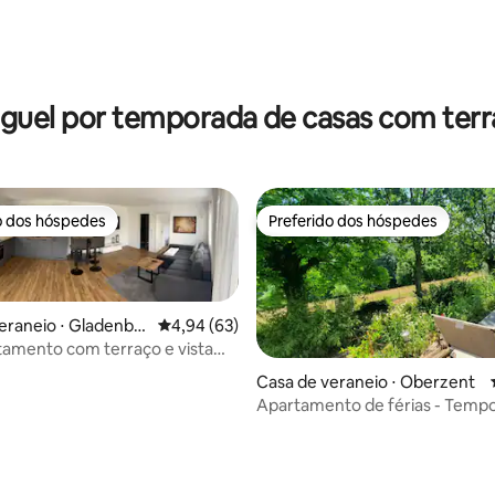
média de 5, 77 avaliações
guel por temporada de casas com ter
o dos hóspedes
Preferido dos hóspedes
o dos hóspedes
Preferido dos hóspedes
eraneio ⋅ Gladenba
4,94 de uma avaliação média de 5, 63 avalia
4,94 (63)
tamento com terraço e vista
rdim
Casa de veraneio ⋅ Oberzent
Apartamento de férias - Temp
descanso -