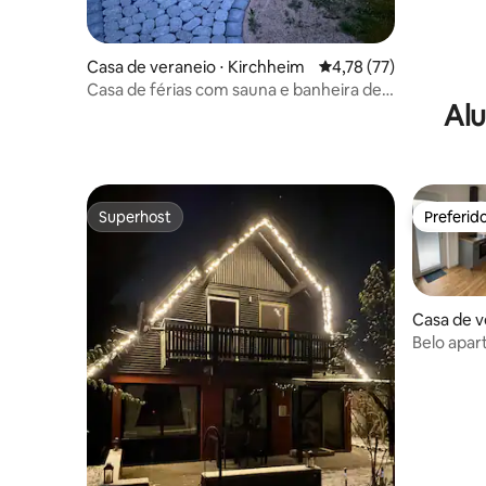
Casa de veraneio ⋅ Kirchheim
4,78 de uma avaliação 
4,78 (77)
Casa de férias com sauna e banheira de
Alu
hidromassagem
Superhost
Preferid
Superhost
Preferid
Casa de v
ch
Belo apar
para o ja