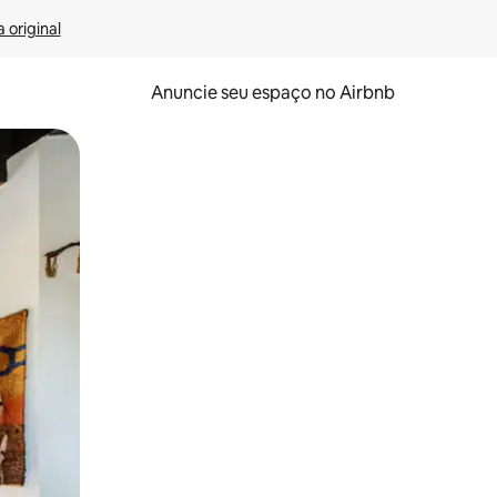
 original
Anuncie seu espaço no Airbnb
 deslizando o dedo na tela.