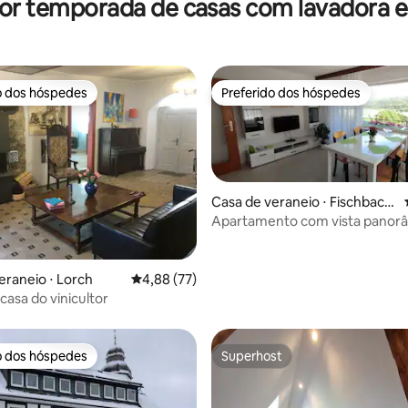
por temporada de casas com lavadora e
ampo vista
do Fulda perto de Kassel
o dos hóspedes
Preferido dos hóspedes
o dos hóspedes
Preferido dos hóspedes
Casa de veraneio ⋅ Fischbach
tal
Apartamento com vista panor
Fischbachtal
média de 5, 59 avaliações
eraneio ⋅ Lorch
4,88 de uma avaliação média de 5, 77 avalia
4,88 (77)
casa do vinicultor
o dos hóspedes
Superhost
o dos hóspedes
Superhost