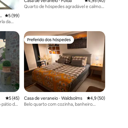
Casa de veraneio ⋅ Fulda
4,95 de uma avaliação
4,95 (40)
Quarto de hóspedes agradável e calmo
ções
com sauna
lb
5 de uma avaliação média de 5, 99 avaliações
5 (99)
la da
Preferido dos hóspedes
os hóspedes
Preferido dos hóspedes
ções
5 de uma avaliação média de 5, 45 avaliações
5 (45)
Casa de veraneio ⋅ Waldsolms
4,9 de uma avaliação
4,9 (50)
Belo quarto com cozinha, banheiro
grande, Wi-Fi, etc.