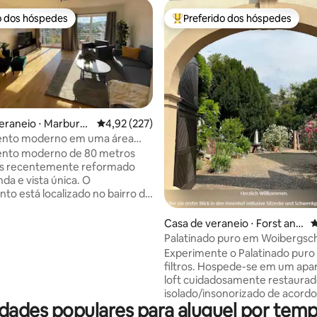
o dos hóspedes
Preferido dos hóspedes
o dos hóspedes
Entre os melhores preferidos d
eraneio ⋅ Marburg
4,92 de uma avaliação média de 5, 227 avalia
4,92 (227)
nto moderno em uma área
édia de 5, 419 avaliações
 da cidade
nto moderno de 80 metros
s recentemente reformado
da e vista única. O
to está localizado no bairro de
O centro da cidade fica a 15
zado na orla
Casa de veraneio ⋅ Forst an d
4
a e convida você a relaxar após
er Weinstraße
Palatinado puro em Woibergs
a à histórica e movimentada
Experimente o Palatinado puro
lmente
filtros. Hospede-se em um ap
com mobiliário moderno e de
loft cuidadosamente restaurad
dade (não acessível para
isolado/insonorizado de acord
es). Possui um quarto, um
dades populares para aluguel por temp
especificações de construção 
 um closet e uma sala de estar e