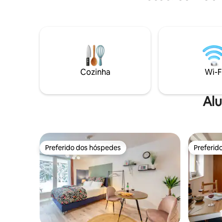
diretamente no apartamento. Depois,
jantar em
uma sessão de sauna? Se estiver
grande jan
interessado, existe a possibilidade de
fazer um passeio com meus carros
clássicos americanos ;-)
Cozinha
Wi-F
Alu
Preferido dos hóspedes
Preferid
Preferido dos hóspedes
Preferid