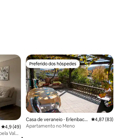
Preferido dos hóspedes
Preferido dos hóspedes
Casa de veraneio ⋅ Erlenbach
4,87 de uma avaliação
4,87 (83)
am Main
Apartamento no Meno
ções
4,9 de uma avaliação média de 5, 49 avaliações
4,9 (49)
bela Vale