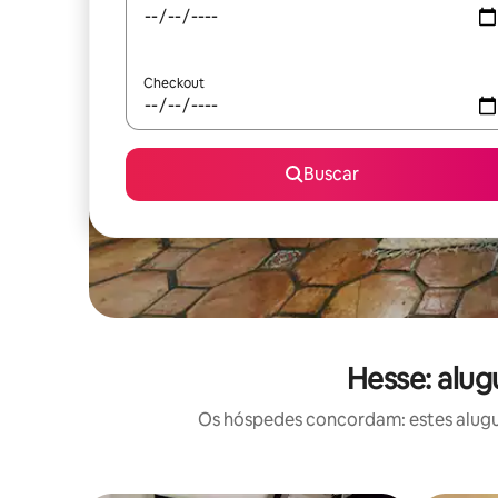
Checkout
Buscar
Hesse: alug
Os hóspedes concordam: estes alugué