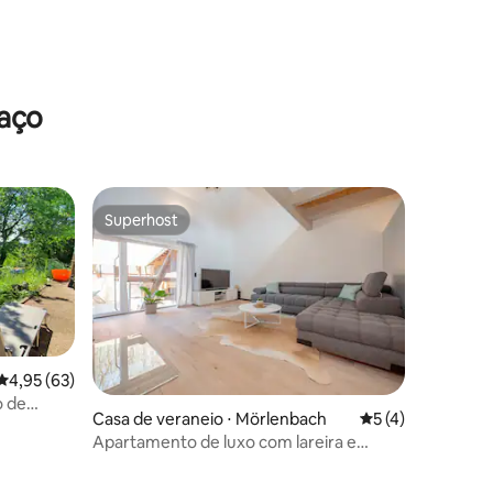
raço
Superhost
Superhost
ções
4,95 de uma avaliação média de 5, 63 avaliações
4,95 (63)
o de
Casa de veraneio ⋅ Mörlenbach
5 de uma avaliaçã
5 (4)
Apartamento de luxo com lareira e
terraço grande