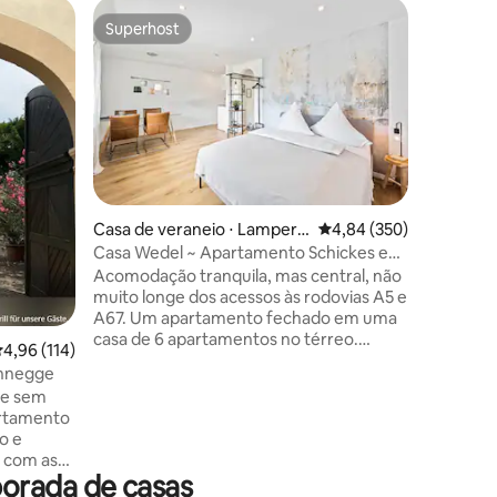
Casa de 
Superhost
Prefe
os hóspedes
Superhost
Entre o
o
Apartame
tranquilo
Apartam
reformad
varanda 
está loca
centro da
Ele está l
convida v
ções
histórica 
Casa de veraneio ⋅ Lampert
4,84 de uma avaliação m
4,84 (350)
apartame
heim
Casa Wedel ~ Apartamento Schickes em
com mobi
Hüttenfeld
Acomodação tranquila, mas central, não
qualidade
muito longe dos acessos às rodovias A5 e
deficient
A67. Um apartamento fechado em uma
banheiro,
casa de 6 apartamentos no térreo.
jantar e
,96 de uma avaliação média de 5, 114 avaliações
4,96 (114)
Totalmente equipado com cozinha,
grande ja
chnegge
mesa de jantar, TV, Wi-Fi, banheiro
 e sem
privativo com banheira. Tudo
artamento
recentemente renovado e decorado
o e
com atenção aos detalhes <3. A
o com as
acomodação está localizada em
orada de casas
de um
Hüttenfeld. Um pequeno subúrbio de