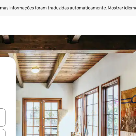
mas informações foram traduzidas automaticamente. 
Mostrar idioma
ore-os usando as seta para cima e para baixo do teclado ou tocando e