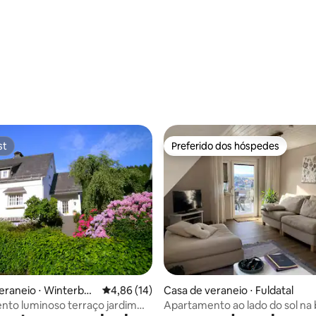
média de 5, 50 avaliações
st
Preferido dos hóspedes
st
Preferido dos hóspedes
média de 5, 84 avaliações
eraneio ⋅ Winterber
4,86 de uma avaliação média de 5, 14 avalia
4,86 (14)
Casa de veraneio ⋅ Fuldatal
to luminoso terraço jardim
Apartamento ao lado do sol na 