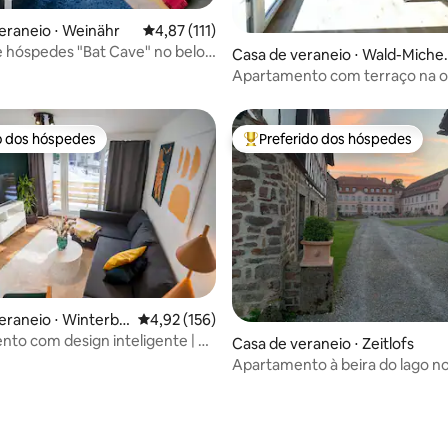
édia de 5, 170 avaliações
eraneio ⋅ Weinähr
4,87 de uma avaliação média de 5, 111 avalia
4,87 (111)
s "Bat Cave" no belo
Casa de veraneio ⋅ Wald-Miche
achtal
ach
Apartamento com terraço na or
floresta
o dos hóspedes
Preferido dos hóspedes
o dos hóspedes
Entre os melhores preferidos d
eraneio ⋅ Winterbe
4,92 de uma avaliação média de 5, 156 avalia
4,92 (156)
to com design inteligente | 2
Casa de veraneio ⋅ Zeitlofs
 central | natureza
Apartamento à beira do lago no pátio do
castelo histórico