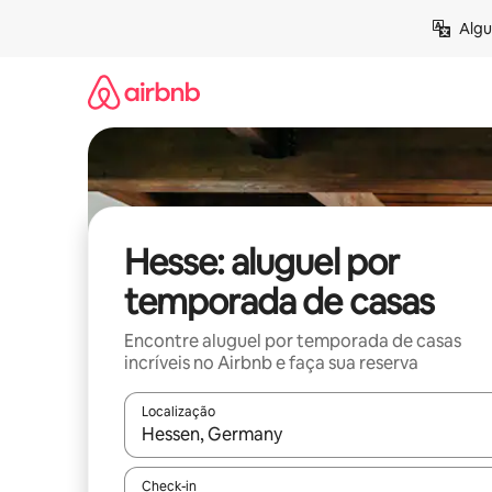
Pular
Algu
para
o
conteúdo
Hesse: aluguel por
temporada de casas
Encontre aluguel por temporada de casas
incríveis no Airbnb e faça sua reserva
Localização
Quando os resultados estiverem disponíveis, expl
Check-in