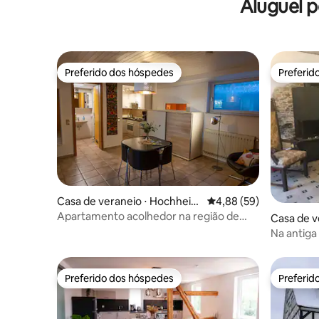
Aluguel 
casa de c
Preferido dos hóspedes
Preferid
Preferido dos hóspedes
Preferid
Casa de veraneio ⋅ Hochheim
4,88 de uma avaliação 
4,88 (59)
am Main
Apartamento acolhedor na região de
Casa de v
Rhein-Main
Na antiga 
Preferido dos hóspedes
Preferid
Preferido dos hóspedes
Preferid