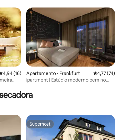
Scheid
Scheid
4,94 de uma avaliação média de 5, 16 avaliações
4,94 (16)
Apartamento ⋅ Frankfurt
4,77 de uma avaliação
4,77 (74)
imeira
ipartment | Estúdio moderno bem no
ções
aeroporto
 secadora
Superhost
Superhost