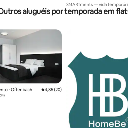
4 estrelas
SMARTments — vida temporár
Outros aluguéis por temporada em flat
Mannheim
média de 5, 17 avaliações
nto ⋅ Offenbach
4,85 de uma avaliação média de 5, 20 avalia
4,85 (20)
 29