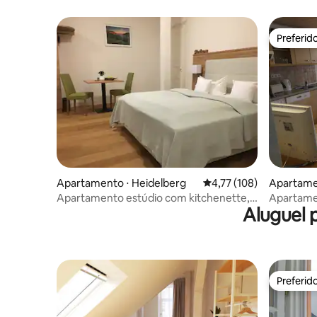
american
Preferid
Preferid
Apartamento ⋅ Heidelberg
4,77 de uma avaliação m
4,77 (108)
Apartame
Apartamento estúdio com kitchenette,
Apartamen
Aluguel 
Hd-Altstadt
Preferid
Preferid