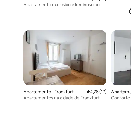
pessoas | 
Apartamento exclusivo e luminoso no
centro 1
Apartamento ⋅ Frankfurt
4,76 de uma avaliação 
4,76 (17)
Apartame
Apartamentos na cidade de Frankfurt
Conforto