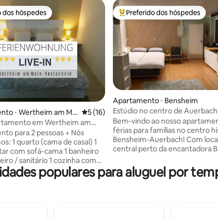
o dos hóspedes
Preferido dos hóspedes
o dos hóspedes
Entre os melhores preferidos d
édia de 5, 519 avaliações
Apartamento ⋅ Bensheim
Estúdio no centro de Auerbach
nto ⋅ Wertheim am Mai
5 de uma avaliação média de 5, 16 avalia
5 (16)
Fürstenlager
Bem-vindo ao nosso apartame
rtamento em Wertheim am
férias para famílias no centro h
o para 2 pessoas + Nós
Bensheim-Auerbach! Com loca
s: 1 quarto (cama de casal) 1
central perto da encantadora 
r com sofá-cama 1 banheiro
ele oferece a base perfeita para
iro / sanitário 1 cozinha com
que desejam explorar a bela re
dades populares para aluguel por temp
no, cafeteira, etc. 1
Bergstraße. Atrações como o C
ivacidade separada no
Auerbach, o histórico Fürstenla
to 1 terraço Internet /Lan/Wi-
vinhedos panorâmicos e inúmer
Roupa de cama,
para caminhada ficam a uma cu
secador de cabelo, LAN, Wi-Fi,
distância a pé. Restaurantes, pa
ílios de cozinha, etc. Cama