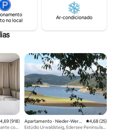
m ficam
Muito obrigado" - de Christine
ute da
ionamento
Ar-condicionado
to no local
ias
ções
,69 de uma avaliação média de 5, 918 avaliações
4,69 (918)
Apartamento ⋅ Nieder-Werb
4,68 de uma avaliação
4,68 (25)
e Ortsteil = Waldeck Halbinsel
gante com
Estúdio Urwaldsteig, Edersee Península