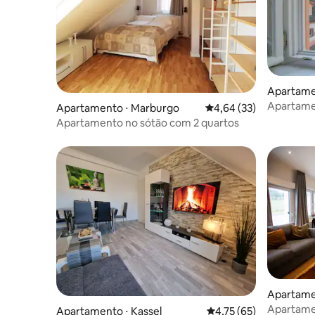
Apartame
Apartamen
Apartamento ⋅ Marburgo
4,64 de uma avaliação 
4,64 (33)
Osteiner 
Apartamento no sótão com 2 quartos
Apartamen
Apartamen
Apartamento ⋅ Kassel
4,75 de uma avaliação 
4,75 (65)