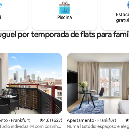
parques infantis e lojas també
or
bem ao virar da esquina. Desfr
or favor, verifique as
beleza da Bergstraße!
Estac
es adicionais em nosso
i
Piscina
gratui
incipal.
uguel por temporada de flats para famíl
média de 5, 18 avaliações
to ⋅ Frankfurt
4,61 de uma avaliação média de 5, 627 avalia
4,61 (627)
Apartamento ⋅ Frankfurt
4
túdio individual M com cozinha
Numa | Estúdio espaçoso e ele