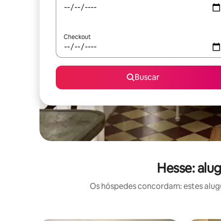
Checkout
Buscar
Hesse: alu
Os hóspedes concordam: estes alugué