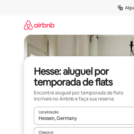
Pular
Algu
para
o
conteúdo
Hesse: aluguel por
temporada de flats
Encontre aluguel por temporada de flats
incríveis no Airbnb e faça sua reserva
Localização
Quando os resultados estiverem disponíveis, expl
Check-in