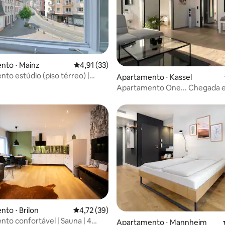
nto ⋅ Mainz
4,91 de uma avaliação média de 5, 33 avalia
4,91 (33)
to estúdio (piso térreo) |
média de 5, 33 avaliações
Apartamento ⋅ Kassel
Hof
Apartamento One... Chegada 
estar🍀
to ⋅ Brilon
4,72 de uma avaliação média de 5, 39 avalia
4,72 (39)
to confortável | Sauna | 4
média de 5, 65 avaliações
Apartamento ⋅ Mannheim