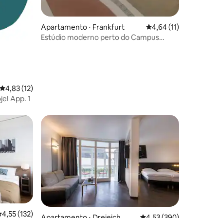
Apartamento ⋅ Frankfurt
4,64 de uma avaliação
4,64 (11)
Estúdio moderno perto do Campus
Riedberg
4,83 de uma avaliação média de 5, 12 avaliações
4,83 (12)
e! App. 1
,55 de uma avaliação média de 5, 132 avaliações
4,55 (132)
Apartamento ⋅ Dreieich
4,53 de uma avaliação 
4,53 (390)