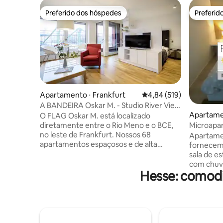
Preferido dos hóspedes
Preferid
Preferido dos hóspedes
Preferid
Apartamento ⋅ Frankfurt
4,84 de uma avaliação m
4,84 (519)
A BANDEIRA Oskar M. - Studio River View
Apartame
(cama de 140 cm)
O FLAG Oskar M. está localizado
n
Microapa
diretamente entre o Rio Meno e o BCE,
Main
no leste de Frankfurt. Nossos 68
Apartament
apartamentos espaçosos e de alta
fornecemo
qualidade oferecem uma atmosfera de
sala de esta
bem-estar puro com um tamanho entre
com chuve
Hesse: comodi
40 m² e 55 m². Cada apartamento
fogão, for
estúdio tem uma cozinha totalmente
acesso/pr
equipada, áreas de estar e dormir
apartamen
opticamente separadas,
Fi/2x TV a cabo Inclui: 
complementadas com ar condicionado e
toalhas, 
uma logia. Nossos apartamentos
TV, utens