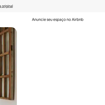
 original
Anuncie seu espaço no Airbnb
 deslizando o dedo na tela.