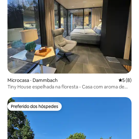
Microcasa ⋅ Dammbach
5 de uma 
5 (8)
Tiny House espelhada na floresta - Casa com aroma de
pinho
Preferido dos hóspedes
Preferido dos hóspedes