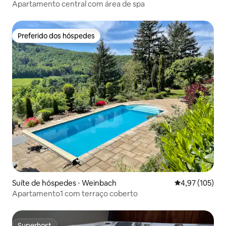
Apartamento central com área de spa
Preferido dos hóspedes
Preferido dos hóspedes
Suíte de hóspedes ⋅ Weinbach
4,97 de uma av
4,97 (105)
Apartamento1 com terraço coberto
Superhost