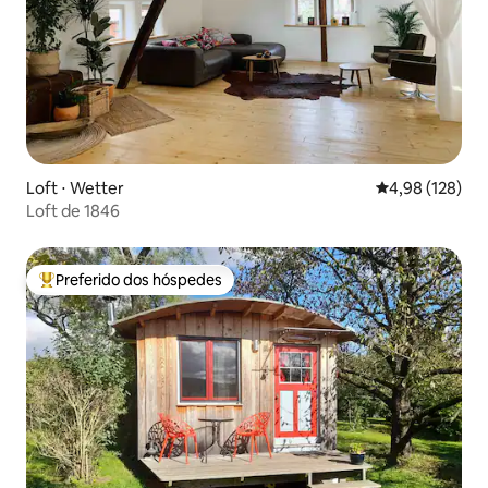
Loft ⋅ Wetter
4,98 de uma av
4,98 (128)
Loft de 1846
Preferido dos hóspedes
Entre os melhores preferidos dos hóspedes