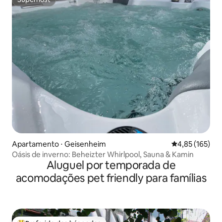
Superhost
Apartamento ⋅ Geisenheim
4,85 de uma av
4,85 (165)
Oásis de inverno: Beheizter Whirlpool, Sauna & Kamin
Aluguel por temporada de
acomodações pet friendly para famílias