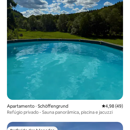
Apartamento ⋅ Schöffengrund
4,98 de uma a
4,98 (49)
Refúgio privado - Sauna panorâmica, piscina e jacuzzi