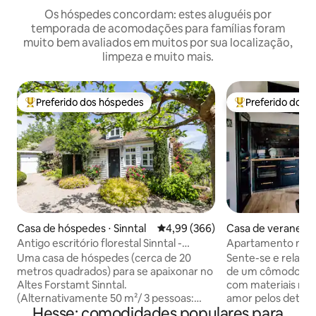
Os hóspedes concordam: estes aluguéis por
temporada de acomodações para famílias foram
muito bem avaliados em muitos por sua localização,
limpeza e muito mais.
Preferido dos hóspedes
Preferido dos 
Entre os melhores preferidos dos hóspedes
Entre os melhore
Casa de hóspedes ⋅ Sinntal
4,99 de uma avaliação média de 5
4,99 (366)
Casa de veraneio 
g
Antigo escritório florestal Sinntal -
Apartamento natur
naturalmente adorável
Uma casa de hóspedes (cerca de 20
Sente-se e relaxe
metros quadrados) para se apaixonar no
de um cômodo foi
Altes Forstamt Sinntal.
com materiais naturais. C
(Alternativamente 50 m²/ 3 pessoas:
amor pelos detalhe
Hesse: comodidades populares para
NOVO apartamento Altes Forstamt
ardósia natural e m