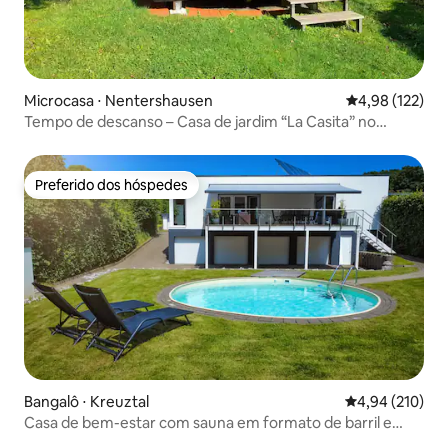
Microcasa ⋅ Nentershausen
4,98 de uma av
4,98 (122)
Tempo de descanso – Casa de jardim “La Casita” no
campo
Preferido dos hóspedes
Preferido dos hóspedes
Bangalô ⋅ Kreuztal
4,94 de uma av
4,94 (210)
Casa de bem-estar com sauna em formato de barril e
piscina