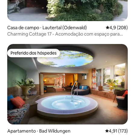
Casa de campo ⋅ Lautertal (Odenwald)
4,9 de uma av
4,9 (208)
Charming Cottage 17 - Acomodação com espaço para
yoga
Preferido dos hóspedes
Preferido dos hóspedes
Apartamento ⋅ Bad Wildungen
4,91 de uma av
4,91 (173)