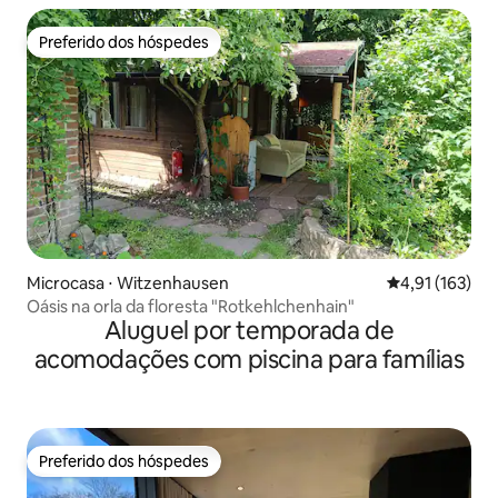
Preferido dos hóspedes
Preferido dos hóspedes
Microcasa ⋅ Witzenhausen
4,91 de uma av
4,91 (163)
Oásis na orla da floresta "Rotkehlchenhain"
Aluguel por temporada de
acomodações com piscina para famílias
Preferido dos hóspedes
Preferido dos hóspedes