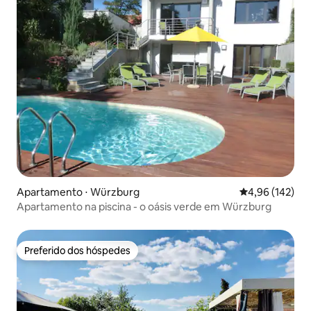
Apartamento ⋅ Würzburg
4,96 de uma av
4,96 (142)
Apartamento na piscina - o oásis verde em Würzburg
Preferido dos hóspedes
Preferido dos hóspedes