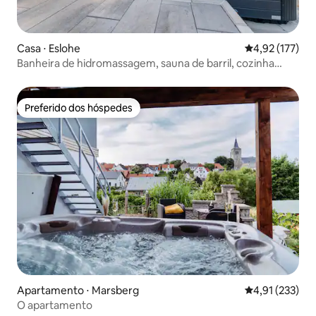
Casa ⋅ Eslohe
4,92 de uma av
4,92 (177)
Banheira de hidromassagem, sauna de barril, cozinha
integrada em uma casa grande
Preferido dos hóspedes
Preferido dos hóspedes
Apartamento ⋅ Marsberg
4,91 de uma av
4,91 (233)
O apartamento