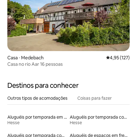
Casa ⋅ Medebach
4,95 de uma av
4,95 (127)
Casa no rio Aar 16 pessoas
Destinos para conhecer
Outros tipos de acomodações
Coisas para fazer
Aluguéis por temporada em albergue
Aluguéis por temporada com sauna
Hesse
Hesse
Aluguéis por temporada com caiaque
Aluguéis de espaços em frente à praia