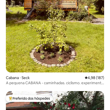
Cabana ⋅ Seck
4,98 de uma av
4,98 (187)
A pequena CABANA - caminhadas. ciclismo. experimente
a natureza.
Preferido dos hóspedes
Entre os melhores preferidos dos hóspedes