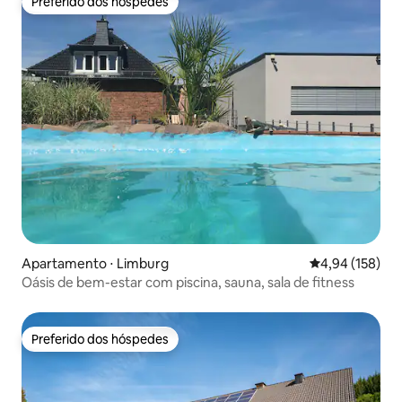
Preferido dos hóspedes
Preferido dos hóspedes
Apartamento ⋅ Limburg
4,94 de uma av
4,94 (158)
Oásis de bem-estar com piscina, sauna, sala de fitness
Preferido dos hóspedes
Preferido dos hóspedes