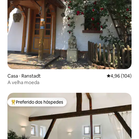
Casa ⋅ Ranstadt
4,96 de uma av
4,96 (104)
A velha moeda
Preferido dos hóspedes
Entre os melhores preferidos dos hóspedes