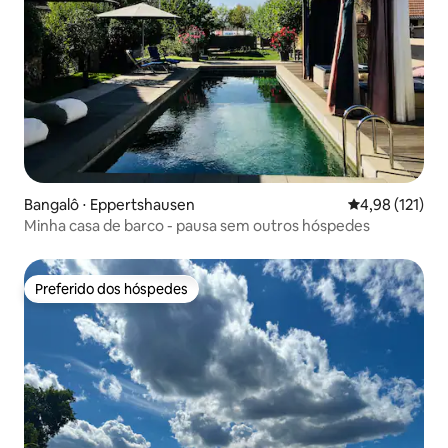
Bangalô ⋅ Eppertshausen
4,98 de uma av
4,98 (121)
Minha casa de barco - pausa sem outros hóspedes
Preferido dos hóspedes
Preferido dos hóspedes