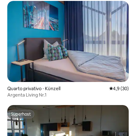
Quarto privativo ⋅ Künzell
4,9 de uma a
4,9 (30)
Argenta Living Nr.1
Superhost
Superhost