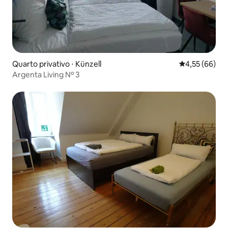
Quarto privativo ⋅ Künzell
4,55 de uma a
4,55 (66)
Argenta Living Nº 3