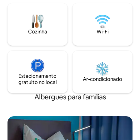
disponível mediante solicitação no Hotel
carregamento US
Cafe por € 15 por pessoa Crianças até 6
convenientes. Sej
anos grátis, de 6 a 12 anos, café da
aconchegante par
manhã por € 8 Serviço de quarto 1 vez
recanto tranquilo 
por semana
energias, sua cáp
Cozinha
Wi-Fi
próprio mini-quar
dormitório.
Estacionamento
Ar-condicionado
gratuito no local
Albergues para famílias