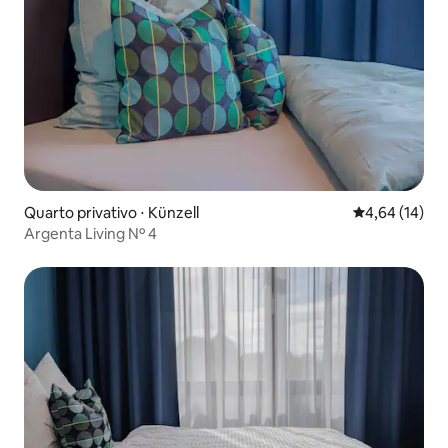
Quarto privativo ⋅ Künzell
4,64 de uma a
4,64 (14)
Argenta Living Nº 4