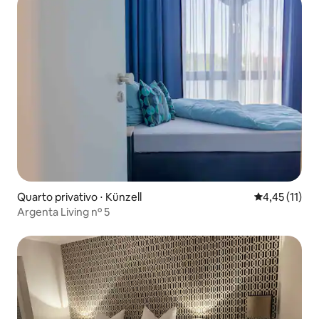
Quarto privativo ⋅ Künzell
4,45 de uma a
4,45 (11)
Argenta Living nº 5