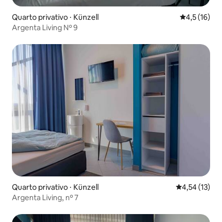
Quarto privativo ⋅ Künzell
4,5 de uma a
4,5 (16)
Argenta Living Nº 9
Quarto privativo ⋅ Künzell
4,54 de uma a
4,54 (13)
Argenta Living, nº 7