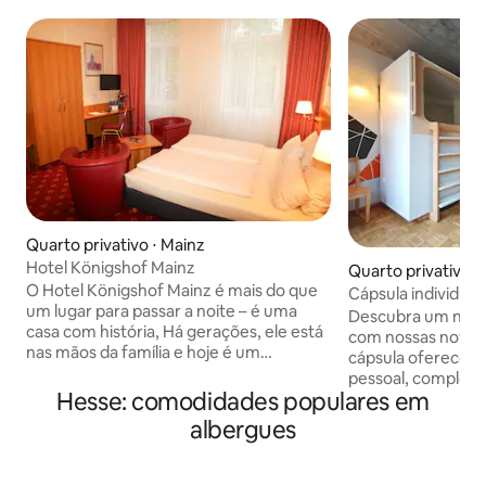
Quarto privativo ⋅ Mainz
Hotel Königshof Mainz
Quarto privativo ⋅
O Hotel Königshof Mainz é mais do que
Cápsula individua
um lugar para passar a noite – é uma
compartilhado
Descubra um novo 
casa com história, Há gerações, ele está
com nossas novas
nas mãos da família e hoje é um
cápsula oferece s
monumento protegido: um tesouro
pessoal, completo
arquitetônico que combina atmosfera
Hesse: comodidades populares em
maior privacidade
histórica e conforto moderno. Área de
portas ainda não t
albergues
refeições compartilhada de segunda a
você encontrará 
domingo, das 7h às 10h30 Outras
ventilação embutid
restrições são possíveis. Café da manhã
individual, um esp