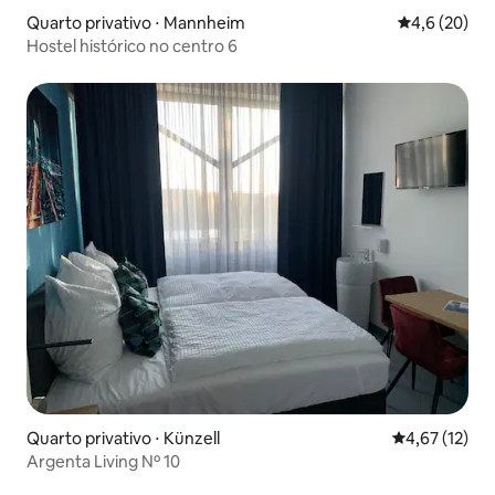
Quarto privativo ⋅ Mannheim
4,6 de uma a
4,6 (20)
Hostel histórico no centro 6
Quarto privativo ⋅ Künzell
4,67 de uma a
4,67 (12)
Argenta Living Nº 10