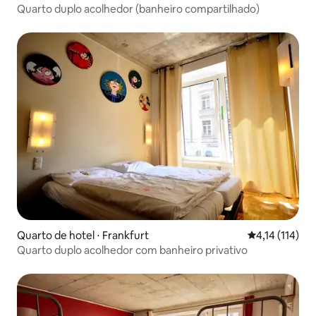
Quarto duplo acolhedor (banheiro compartilhado)
Quarto de hotel ⋅ Frankfurt
4,14 de uma av
4,14 (114)
Quarto duplo acolhedor com banheiro privativo