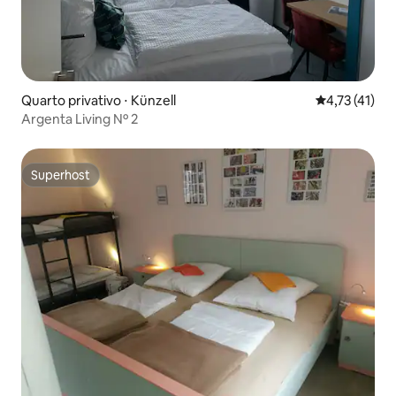
Quarto privativo ⋅ Künzell
4,73 de uma a
4,73 (41)
Argenta Living Nº 2
Superhost
Superhost