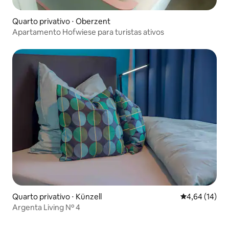
Quarto privativo ⋅ Oberzent
Apartamento Hofwiese para turistas ativos
Quarto privativo ⋅ Künzell
4,64 de uma a
4,64 (14)
Argenta Living Nº 4