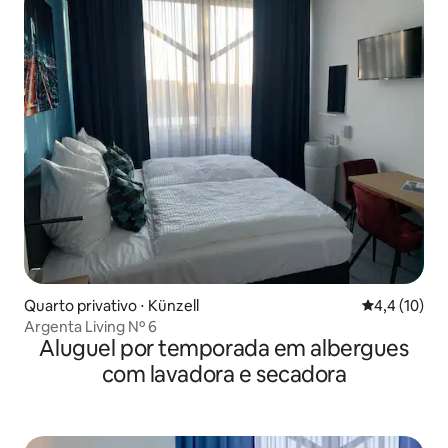
Quarto privativo ⋅ Künzell
4,4 de uma a
4,4 (10)
Argenta Living Nº 6
Aluguel por temporada em albergues
com lavadora e secadora