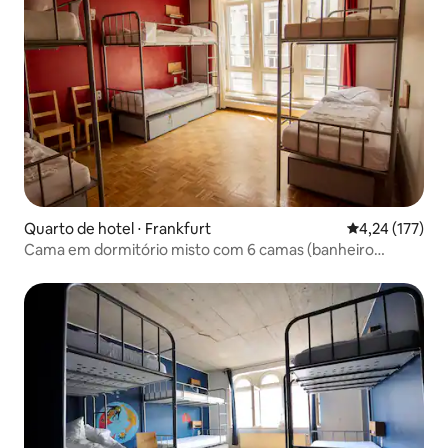
Quarto de hotel ⋅ Frankfurt
4,24 de uma av
4,24 (177)
Cama em dormitório misto com 6 camas (banheiro
compartilhado)