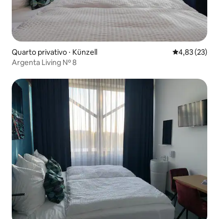
Quarto privativo ⋅ Künzell
4,83 de uma a
4,83 (23)
Argenta Living Nº 8