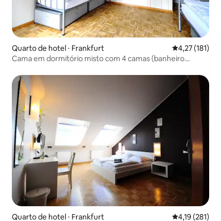
Quarto de hotel ⋅ Frankfurt
4,27 de uma av
4,27 (181)
Cama em dormitório misto com 4 camas (banheiro
compartilhado)
Quarto de hotel ⋅ Frankfurt
4,19 de uma av
4,19 (281)