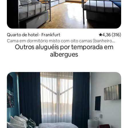
Quarto de hotel ⋅ Frankfurt
4,36 de uma av
4,36 (316)
Cama em dormitório misto com oito camas (banheiro
Outros aluguéis por temporada em
compartilhado)
albergues